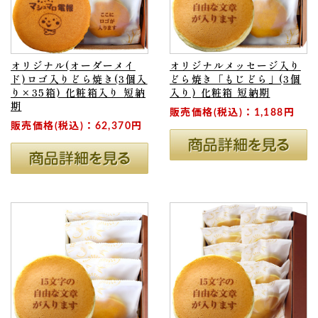
オリジナル(オーダーメイ
オリジナルメッセージ入り
ド)ロゴ入りどら焼き(3個入
どら焼き「もじどら」(3個
り×35箱) 化粧箱入り 短納
入り) 化粧箱 短納期
期
販売価格(税込)：1,188円
販売価格(税込)：62,370円