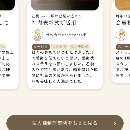
けに
社員への日頃の感謝を込めて
周年の
して
社内表彰式で活用
会員
様
株式会社Harmoness様
様へ
サービス
カステラ
社内表彰式
スポー
グのお土
社内の表彰でいつもとは違った形
スナッ
きまし
で感謝を伝えたいと思い、感謝状
店の1
ご対応
カステラをお願いしました。名前
スタッ
のお味
入りで特別感があり、箱を開けた瞬
でお祝
いて美
間に社員の笑顔が見られました。
評でし
味も美味しく大満足でした。
法人様制作事例をもっと見る