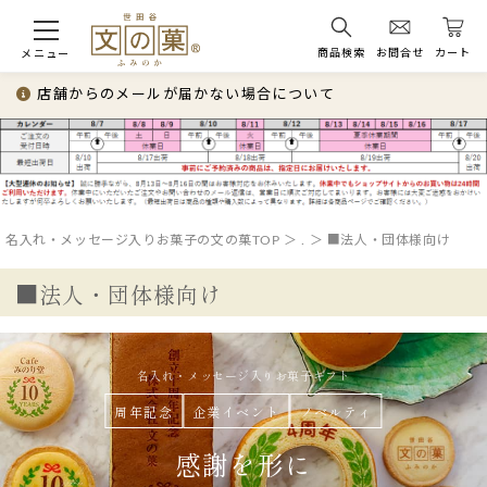
商品検索
お問合せ
カート
メニュー
店舗からのメールが届かない場合について
名入れ・メッセージ入りお菓子の文の菓TOP
.
■法人・団体様向け
■法人・団体様向け
名入れ・メッセージ入りお菓子ギフト
周年記念
企業イベント
ノベルティ
感謝を形に