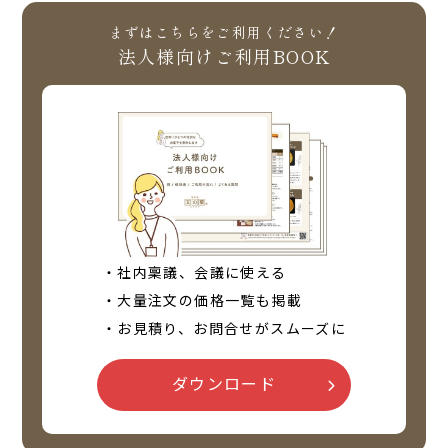
まずはこちらをご利用ください！
法人様向けご利用BOOK
ない
退職・異動の挨拶におすすめのお菓子ギ
もらって
・社内稟議、会議に使える
は？
フト5選
失敗しな
・大量注文の価格一覧も掲載
・お見積り、お問合せがスムーズに
ダウンロード