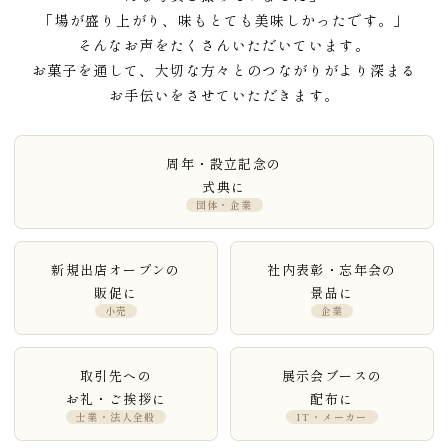
「場が盛り上がり、味もとても美味しかったです。」
そんなお声をたくさんいただいています。
お菓子を通して、大切な方々とのつながりがより深まる
お手伝いをさせていただきます。
周年・設立記念の
式典に
団体・企業
新規出店オープンの
社内表彰・忘年会の
販促に
景品に
小売
企業
取引先への
展示会ブースの
お礼・ご挨拶に
配布に
士業・法人全般
IT・メーカー