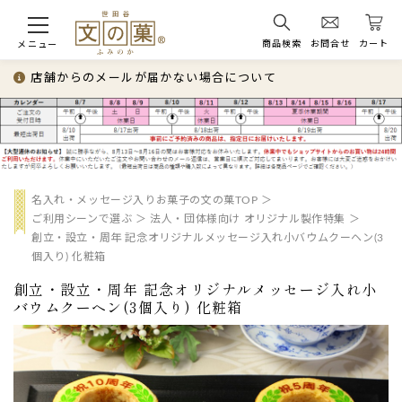
商品検索
お問合せ
カート
メニュー
店舗からのメールが届かない場合について
名入れ・メッセージ入りお菓子の文の菓TOP
ご利用シーンで選ぶ
法人・団体様向け オリジナル製作特集
創立・設立・周年 記念オリジナルメッセージ入れ小バウムクーヘン(3
個入り) 化粧箱
創立・設立・周年 記念オリジナルメッセージ入れ小
バウムクーヘン(3個入り) 化粧箱