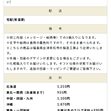
い）
配 送
宅配(常温便)
備 考
※同じ内容（メッセージ・絵柄等）での3個入りになります。
※文字や絵柄は食用の着色料ですので、そのまま食べられます。
※こちらの商品は福島県会津若松市の製造工房より出荷いたしま
す。
※外箱・包装のデザインが変更になる場合もございます。
※化粧箱入りでお届けいたします。ギフト仕様の状態でお届けい
たしますので、追加の包装・ラッピングご要望はご容赦下さい。
送 料
北海道
1,210円
東北～関西（兵庫県まで）
935円
中国・四国・九州
1,100円
沖縄
1,870円
離島・一部地域
お届け先のエリア送料＋990円