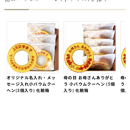
バスクラリネットアンサンブル「ラス・クラリネー
テス」の設立20年記念としてメンバーに
お渡ししま
した。
文字も綺麗にはっきり入っており「食べるのがもっ
たいない」との声をもらいました。
よくあるバームクーヘンのパサパサ感はなく、
しっ
とりふんわり
しています。
世田谷文の菓さんにお願いして正解でした。また機
会がありましたらよろしくお願いします。（なおみ
様）
ご購入頂いた商品：
オリジナル名入れ・メッセージ
オリジナル名入れ・メッ
母の日 お母さんありがと
母の
入れ小バウムクーヘン(グリーン・エンブレム風/10
セージ入れ小バウムクー
う 小バウムクーヘン (5個
う 
個入り)
ヘン(3個入り) 化粧箱
入り) 化粧箱
個入
2026年07月12日
この度も可愛いバームクーヘンをありがとうござい
ます。
送った方から、
『可愛くて食べるのがもったいな