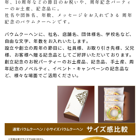
年、10周年などの節目のお祝いや、周年記念パーティ
ーのお土産、記念品に。
社名や団体名、年数、メッセージをお入れできる 周年
記念のバウムクーヘンです。
バウムクーヘンに、社名、店舗名、団体様名、学校名など、
自由な文字、年数をお入れいたします。
設立や創立の周年の節目に、社員様、お取り引き先様、父兄
様、お客様へ贈る記念品としてご好評いただいております。
創立記念のお祝パーティーのお土産品、記念品、手土産、周
年記念のノベルティ、イベント・キャンペーンの記念品な
ど、様々な場面でご活用ください。
ない
退職・異動の挨拶におすすめのお菓子ギ
もらって
は？
フト5選
失敗しな