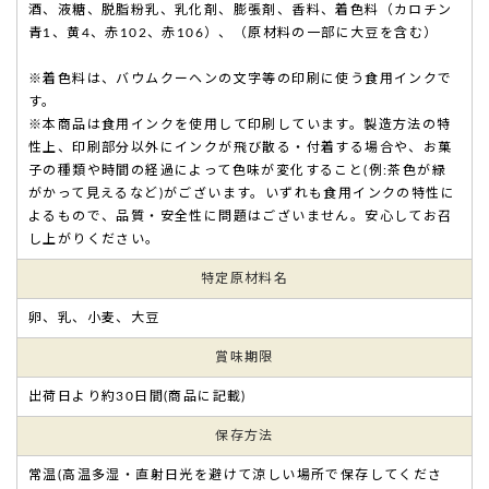
酒、液糖、脱脂粉乳、乳化剤、膨張剤、香料、着色料（カロチン
青1、黄4、赤102、赤106）、（原材料の一部に大豆を含む）
※着色料は、バウムクーヘンの文字等の印刷に使う食用インクで
す。
※本商品は食用インクを使用して印刷しています。製造方法の特
性上、印刷部分以外にインクが飛び散る・付着する場合や、お菓
子の種類や時間の経過によって色味が変化すること(例:茶色が緑
がかって見えるなど)がございます。いずれも食用インクの特性に
よるもので、品質・安全性に問題はございません。安心してお召
し上がりください。
特定
原材料名
卵、乳、小麦、大豆
賞味期限
出荷日より約30日間(商品に記載)
保存方法
常温(高温多湿・直射日光を避けて涼しい場所で保存してくださ