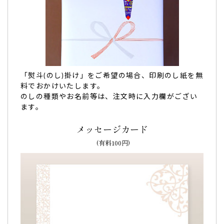
「バームクーヘン」を親戚全員に、「カステラ」は義父と義
母に。
メッセージ入りのお菓子はインパクトがあり、開けた時に大
盛り上がり！
味もしっかり美味しくて、
こちらで頼んで良かったです。
ありがとうございました。（ゆう様）
ご購入頂いた商品：
オリジナル名入れ・メッセージ入れ小バ
「熨斗(のし)掛け」をご希望の場合、印刷のし紙を無
ウムクーヘン(グリーン・エンブレム風/5個入り)
料でおかけいたします。
オリジナルメッセージカステラ ハート模
のしの種類やお名前等は、注文時に入力欄がござい
様(0.6号/1本入り/木箱入り)
ます。
メッセージカード
(有料100円)
設立20年記念としてメンバーに。文字も綺麗には
っきり「食べるのがもったいない」
バスクラリネットアンサンブル「ラス・クラリネーテス」の
設立20年記念としてメンバーに
お渡ししました。