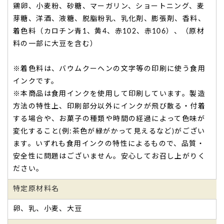
父の日に贈り、すごく喜んでくれました。
パーソナライズで
鶏卵、小麦粉、砂糖、マーガリン、ショートニング、麦
きるメッセージって気持ちを伝えられて良いと思います。
芽糖、洋酒、液糖、脱脂粉乳、乳化剤、膨張剤、香料、
（購入者様）
着色料（カロチン青1、黄4、赤102、赤106）、（原材
ご購入頂いた商品：
オリジナル名入れ・メッセージ入れ小バ
料の一部に大豆を含む）
ウムクーヘン（5個入り）
※着色料は、バウムクーヘンの文字等の印刷に使う食用
インクです。
※本商品は食用インクを使用して印刷しています。製造
方法の特性上、印刷部分以外にインクが飛び散る・付着
する場合や、お菓子の種類や時間の経過によって色味が
変化すること(例:茶色が緑がかって見えるなど)がござい
味も美味しかったと先様から聞いています。
ます。いずれも食用インクの特性によるもので、品質・
先様も大変喜んでくれました。
安全性に問題はございません。安心してお召し上がりく
丁寧に問い合わせにも返信してくれて、安心して任せること
ださい。
ができました。
味も美味しかったと先様から聞いています。
また何かの記念
特定原材料名
などで利用したいと思っています。（ちか様）
ご購入頂いた商品：
創立・設立・周年記念オリジナルメッセ
卵、乳、小麦、大豆
ージ入れ小バウムクーヘン（10個入り）
ご注文手続きに進む