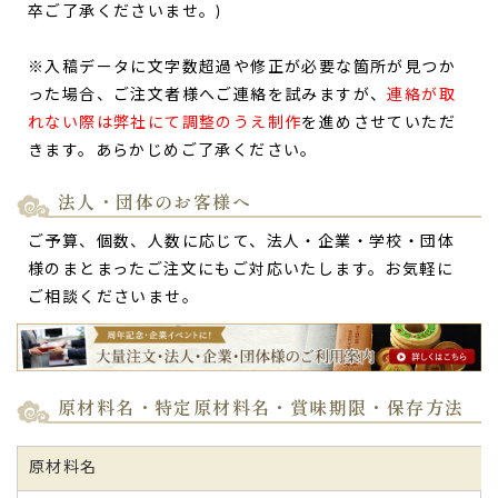
スローガンと学校名を入れて、素敵な仕上がりでし
卒ご了承くださいませ。)
た。
高校生の息子の
野球部壮行会の記念品
としてこちらのバーム
※入稿データに文字数超過や修正が必要な箇所が見つか
クーヘンを購入しました。
った場合、ご注文者様へご連絡を試みますが、
連絡が取
スローガンと学校名を入れて、素敵な仕上がりでした。
れない際は弊社にて調整のうえ制作
を進めさせていただ
壮行会後美味しくいただきました。
きます。あらかじめご了承ください。
担当の方がとても丁寧に対応してくださり、支払いや発送な
どスムーズに行うことができました。
法人・団体のお客様へ
ありがとうございました。
来年の壮行会担当にも引き継ぎたいと思います。（KV4様）
ご予算、個数、人数に応じて、法人・企業・学校・団体
ご購入頂いた商品：
オリジナル名入れ・メッセージ入れ小バ
様のまとまったご注文にもご対応いたします。お気軽に
ウムクーヘン（グリーン・エンブレム風/3個入り）
ご相談くださいませ。
原材料名・特定原材料名・賞味期限・保存方法
原材料名
父の日に贈り、すごく喜んでくれました。