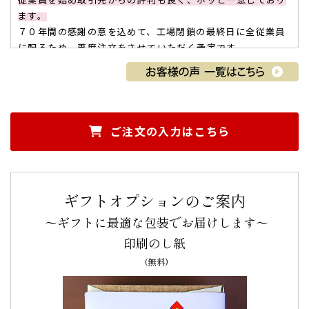
従業員を始め取引先からの評判も良く、ホッと一息しており
ます。
７０年間の感謝の意を込めて、工場閉鎖の最終日に全従業員
に配るため、再度注文をさせていただく予定です。
お世話になった方々へのお礼の品としては、メッセージ性の
高いこの商品は気持ちが伝わりやすく、色々な場面で利用で
きそうです。
ありがちとうございました。（Ice Sugar様）
ご購入頂いた商品：
オリジナル名入れ・メッセージ入れ小バ
ご注文の入力はこちら
ウムクーヘン（グリーン・エンブレム風/5個入り）
ギフトオプションのご案内
～ギフトに最適な包装でお届けします～
印刷のし紙
義父の米寿記念。メッセージ入りのお菓子はイン
(無料)
パクトがあり開けた時に大盛り上がり！
義父の米寿記念
で利用しました。