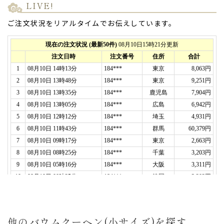
個入り）
LIVE!
ご注文状況をリアルタイムでお伝えしています。
2026年08月01日
義父の米寿記念
で利用しました。
「バームクーヘン」を親戚全員に、「カステラ」は
義父と義母に。
メッセージ入りのお菓子はインパクトがあり、開け
た時に大盛り上がり！
味もしっかり美味しくて、
こちらで頼んで良かった
です。
ありがとうございました。（ゆう様）
ご購入頂いた商品：
オリジナル名入れ・メッセージ
入れ小バウムクーヘン(グリーン・エンブレム風/5
個入り)
オリジナルメッセージカステラ
ハート模様(0.6号/1本入り/木箱入り)
2026年07月17日
他のバウムクーヘン(小サイズ)を探す