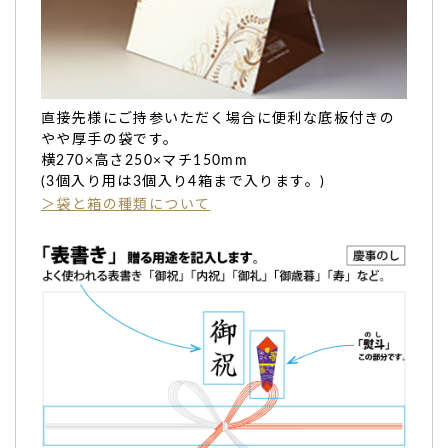
バームクーヘンは先の見通しがよいとのことで大変お喜びい
ただきました。
ご連絡も丁寧、迅速でメールだけのやりとりでしたが安心し
てお願いできました。（アップルパイ様）
ご購入頂いた商品：
オリジナル名入れ・メッセージ入れ小バ
直接先様にご持参いただく場合に便利な底板付きの
ウムクーヘン（10個入り）
やや厚手の袋です。
横270×高さ250×マチ150mm
(3個入り用は3個入り4箱まで入ります。)
＞袋と箱の種類について
いつも、わあ〜っと声が出て喜ばれます。
記念日や、お礼
時に何度か購入させていただきました。いつ
も、わあ〜っと声が出て喜ばれます。（パープル様）
ご購入頂いた商品：
オリジナル名入れ・メッセージ入れ小バ
ウムクーヘン（10個入り）