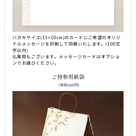
文字も綺麗にはっきり入っており「食べるのがもったいな
い」との声をもらいました。
よくあるバームクーヘンのパサパサ感はなく、
しっとりふん
わり
しています。
世田谷文の菓さんにお願いして正解でした。また機会があり
ハガキサイズ(15×10cm)のカードにご希望のオリジ
ましたらよろしくお願いします。（なおみ様）
ナルメッセージを印刷して同梱いたします。(100文
ご購入頂いた商品：
オリジナル名入れ・メッセージ入れ小バ
字以内)
ウムクーヘン(グリーン・エンブレム風/10個入り)
仏事用もございます。メッセージカードはオプショ
ンでお選びください。
ご持参用紙袋
(有料100円)
バームクーヘンは先の見通しがよいとのことで大変
お喜びいただきました。
このたびはスムーズに納品いただきありがとうございまし
た。
取引先のオフィス開設のお祝い用
でお願いしました。