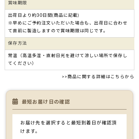
賞味期限
出荷日より約30日間(商品に記載)
お買い物を続ける
※早めにご予約注文いただいた場合も、出荷日に合わせ
て直前に製造しますので賞味期限は同じです。
保存方法
とても思い出に残る品だと感激してもらえました。
常温（高温多湿・直射日光を避けて涼しい場所で保存し
以前、両親の傘寿の祝いの際に名入れカステラを注文したの
てください）
ですが味も見た目も素晴らしいと喜んでもらえたので
今回、知人のお祝い事に使いたく注文させていただきまし
>>
商品に関する詳細はこちらから
た。相手先からも、
とても思い出に残る品だと感激してもら
えました。
手渡ししたのですが包装も綺麗で見栄えも良かったです。
最短お届け日の確認
（きらら様）
ご購入頂いた商品：
創立・設立・周年記念オリジナルメッセ
ージ入れ小バウムクーヘン（5個入り）
お届け先を選択すると最短到着日が確認頂
けます。