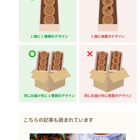
ない
退職・異動の挨拶におすすめのお菓子ギ
もらって
は？
フト5選
失敗しな
こちらの記事も読まれています