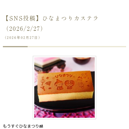
【SNS投稿】ひなまつりカステラ
（2026/2/27）
（2026年02月27日）
ない
退職・異動の挨拶におすすめのお菓子ギ
もらって
は？
フト5選
失敗しな
もうすぐひなまつり🎎