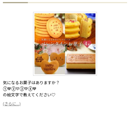
気になるお菓子はありますか？
①🤎②💛③💚④💙
の絵文字で教えてください♡
(さらに…)