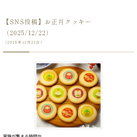
【SNS投稿】お正月クッキー
（2025/12/22）
（2025年12月22日）
ない
退職・異動の挨拶におすすめのお菓子ギ
もらって
は？
フト5選
失敗しな
家族が集まる時間や、