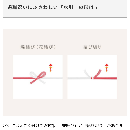
退職祝いにふさわしい「水引」の形は？
ない
退職・異動の挨拶におすすめのお菓子ギ
もらって
は？
フト5選
失敗しな
水引には大きく分けて2種類、「蝶結び」と「結び切り」がありま