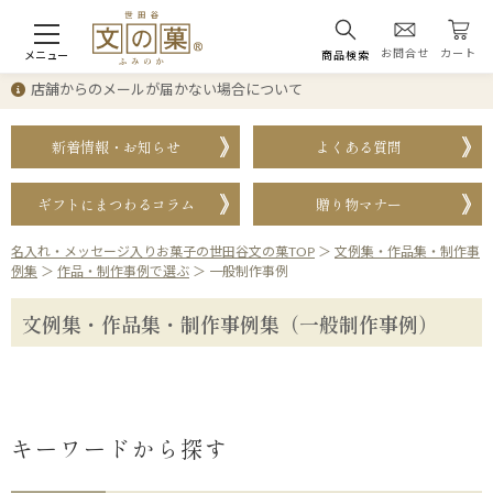
お問合せ
カート
メニュー
商品検索
店舗からのメールが届かない場合について
新着情報・お知らせ
よくある質問
ギフトにまつわるコラム
贈り物マナー
名入れ・メッセージ入りお菓子の世田谷文の菓TOP
＞
文例集・作品集・制作事
例集
＞
作品・制作事例で選ぶ
＞
一般制作事例
文例集・作品集・制作事例集（一般制作事例）
キーワードから探す