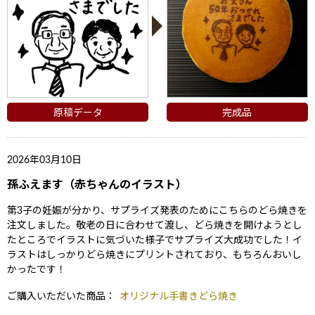
原稿データ
完成品
2026年03月10日
孫ふえます（赤ちゃんのイラスト）
ない
退職・異動の挨拶におすすめのお菓子ギ
もらって
は？
フト5選
失敗しな
第3子の妊娠が分かり、サプライズ発表のためにこちらのどら焼きを
注文しました。敬老の日に合わせて渡し、どら焼きを開けようとし
たところでイラストに気づいた様子でサプライズ大成功でした！イ
ラストはしっかりどら焼きにプリントされており、もちろんおいし
かったです！
ご購入いただいた商品：
オリジナル手書きどら焼き