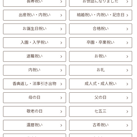
長寿祝い
お世話になりました
出産祝い・内祝い
結婚祝い・内祝い・記念日
お誕生日祝い
合格祝い
入園・入学祝い
卒園・卒業祝い
退職祝い
お祝い
内祝い
お礼
香典返し・法事引き出物
成人式・成人祝い
母の日
父の日
敬老の日
七五三
還暦祝い
古希祝い