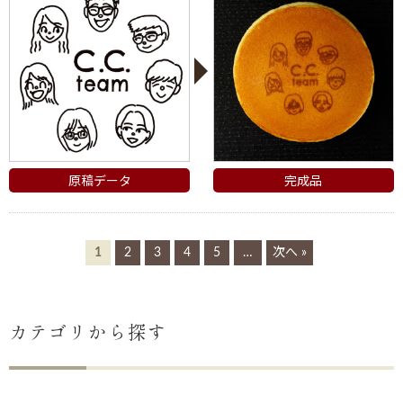
原稿データ
完成品
1
2
3
4
5
…
次へ »
カテゴリから探す