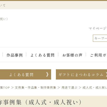
いて
人祝い）
マイページ
作品事例
よくある質問
お客様の声
ご利用ガ
よくある質問
ギフトにまつわるコラム
菓TOP
＞
文例集・作品集・制作事例集
＞
用途で選ぶ
＞
成人式・成人祝
作事例集（成人式・成人祝い）