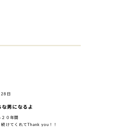
月28日
IGな男になるよ
ら２０年間
続けてくれてThank you！！