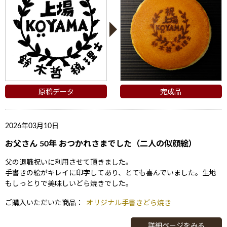
原稿データ
完成品
2026年03月10日
ない
退職・異動の挨拶におすすめのお菓子ギ
もらって
お父さん 50年 おつかれさまでした（二人の似顔絵）
は？
フト5選
失敗しな
父の退職祝いに利用させて頂きました。
手書きの絵がキレイに印字してあり、とても喜んでいました。生地
もしっとりで美味しいどら焼きでした。
ご購入いただいた商品：
オリジナル手書きどら焼き
詳細ページをみる