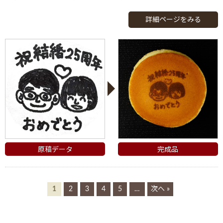
詳細ページをみる
原稿データ
完成品
1
2
3
4
5
…
次へ »