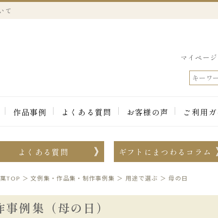
いて
マイページ
作品事例
よくある質問
お客様の声
ご利用ガ
よくある質問
ギフトにまつわるコラム
菓TOP
＞
文例集・作品集・制作事例集
＞
用途で選ぶ
＞
母の日
作事例集（母の日）