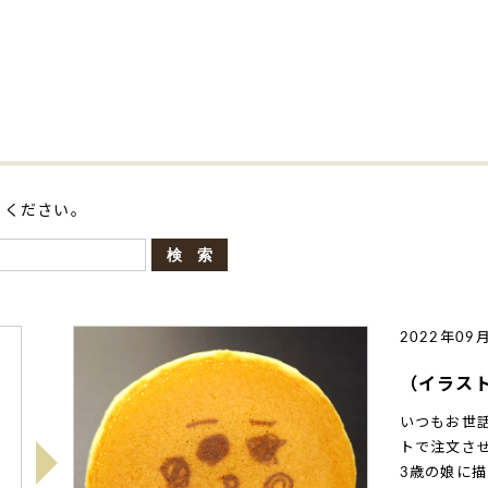
てください。
2022年09
（イラス
いつもお世
トで注文さ
3歳の娘に