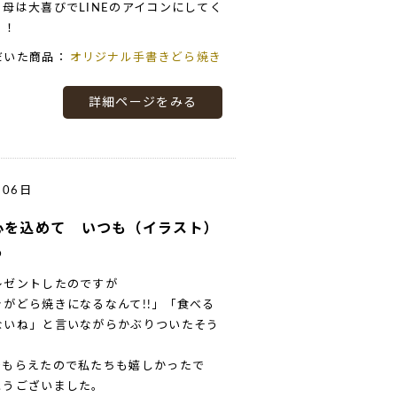
母は大喜びでLINEのアイコンにしてく
！！
だいた商品：
オリジナル手書きどら焼き
詳細ページをみる
月06日
心を込めて いつも（イラスト）
う
レゼントしたのですが
がどら焼きになるなんて!!」「食べる
ないね」と言いながらかぶりついたそう
でもらえたので私たちも嬉しかったで
とうございました。