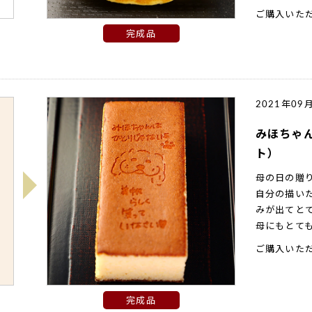
ご購入いた
完成品
2021年09
みほちゃ
ト）
母の日の贈
自分の描い
みが出てと
母にもとて
ご購入いた
完成品