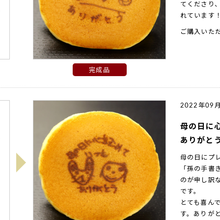
てくださり、
れています
ご購入いた
完成品
2022年09
母の日に
ありがと
母の日にプ
「孫の手書き
のが申し訳
です。
とても喜ん
す。ありが