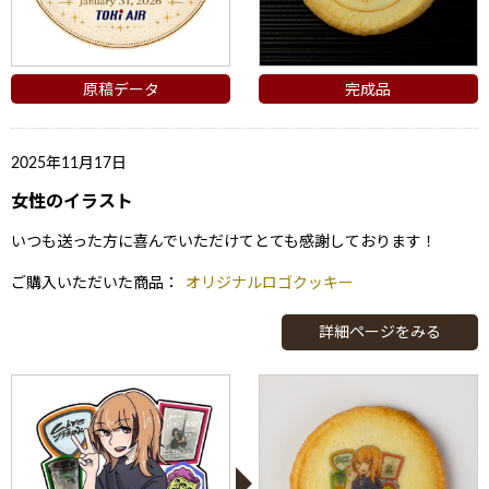
原稿データ
完成品
2025年11月17日
女性のイラスト
いつも送った方に喜んでいただけてとても感謝しております！
ご購入いただいた商品：
オリジナルロゴクッキー
ない
退職・異動の挨拶におすすめのお菓子ギ
もらって
は？
フト5選
失敗しな
詳細ページをみる