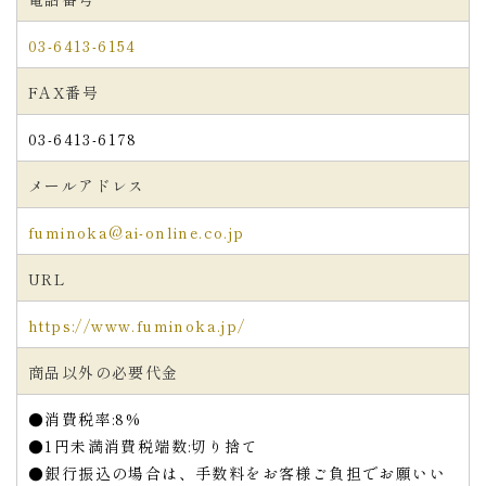
03-6413-6154
FAX番号
03-6413-6178
メールアドレス
fuminoka@ai-online.co.jp
URL
ない
退職・異動の挨拶におすすめのお菓子ギ
もらって
は？
フト5選
失敗しな
https://www.fuminoka.jp/
商品以外の必要代金
●消費税率:8%
●1円未満消費税端数:切り捨て
●銀行振込の場合は、手数料をお客様ご負担でお願いい