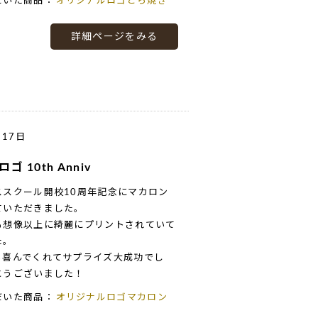
だいた商品：
オリジナルロゴどら焼き
詳細ページをみる
月17日
 ロゴ 10th Anniv
ススクール開校10周年記念にマカロン
ていただきました。
も想像以上に綺麗にプリントされていて
た。
も喜んでくれてサプライズ大成功でし
とうございました！
だいた商品：
オリジナルロゴマカロン