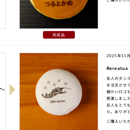
ご購入いた
完成品
2025年11
Rereatua
友人のダン
を注文させ
細かいロゴ
感激しまし
友人もとて
た。ありが
ご購入いた