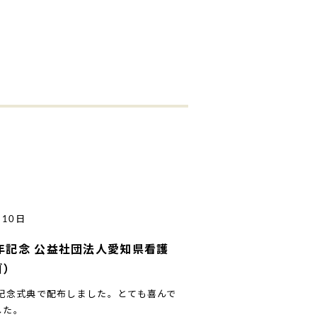
月10日
年記念 公益社団法人愛知県看護
ゴ）
年記念式典で配布しました。とても喜んで
した。