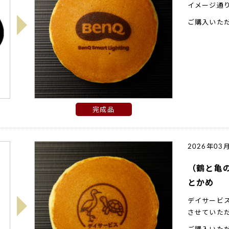
イメージ通
ご購入いた
完成品
2026年03
（鶴と亀
とかめ
デイサービ
させていた