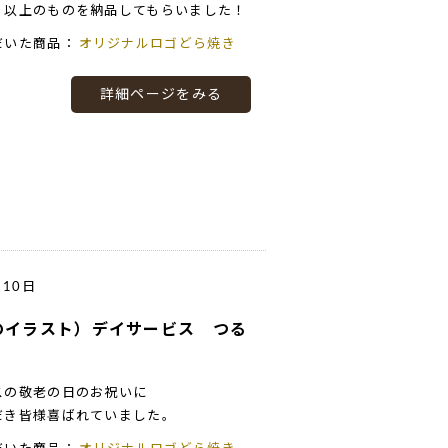
り以上のものを納品してもらいました！
だいた商品：
オリジナルロゴどら焼き
詳細ページをみる
月10日
のイラスト）デイサービス つる
スの敬老の日のお祝いに
だき皆様喜ばれていました。