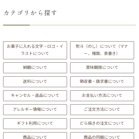
カテゴリから探す
お菓子に入れる文字・ロゴ・イ
熨斗（のし）について（マナ
ラストについて
ー、種類、表書き）
納期について
賞味期限について
送料について
領収書・請求書について
ない
退職・異動の挨拶におすすめのお菓子ギ
もらって
は？
フト5選
失敗しな
キャンセル・返品について
お支払い方法について
アレルギー情報について
ご注文方法について
ギフト利用について
どら焼きの注文について
商品について
商品の同梱について