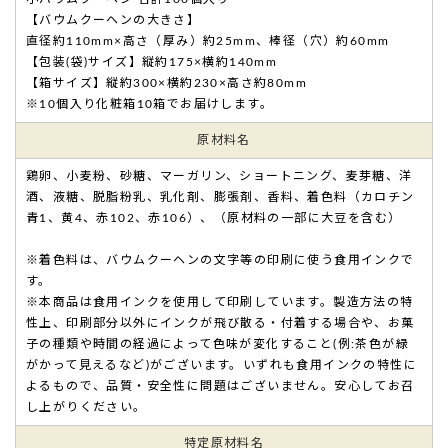
【バウムクーヘンの大きさ】
直径約110mm×高さ（厚み）約25mm、棒径（穴）約60mm
【包装(袋)サイズ】縦約175×横約140mm
【箱サイズ】縦約300×横約230×高さ約80mm
※10個入り化粧箱10箱でお届けします。
原材料名
鶏卵、小麦粉、砂糖、マーガリン、ショートニング、麦芽糖、洋
酒、液糖、脱脂粉乳、乳化剤、膨張剤、香料、着色料（カロチン
青1、黄4、赤102、赤106）、（原材料の一部に大豆を含む）
※着色料は、バウムクーヘンの文字等の印刷に使う食用インクで
す。
※本商品は食用インクを使用して印刷しています。製造方法の特
性上、印刷部分以外にインクが飛び散る・付着する場合や、お菓
子の種類や時間の経過によって色味が変化すること(例:茶色が緑
がかって見えるなど)がございます。いずれも食用インクの特性に
よるもので、品質・安全性に問題はございません。安心してお召
し上がりください。
特定
原材料名