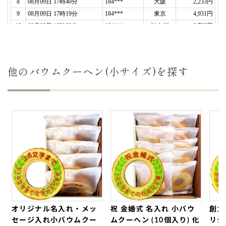
入れ小バウムクーヘン(グリーン・エンブレム風/5
個入り)
オリジナルメッセージカステラ
ハート模様(0.6号/1本入り/木箱入り)
2026年07月17日
他のバウムクーヘン(小サイズ)を探す
バスクラリネットアンサンブル「ラス・クラリネー
テス」の設立20年記念としてメンバーに
お渡ししま
した。
文字も綺麗にはっきり入っており「食べるのがもっ
たいない」との声をもらいました。
よくあるバームクーヘンのパサパサ感はなく、
しっ
とりふんわり
しています。
世田谷文の菓さんにお願いして正解でした。また機
TOP
会がありましたらよろしくお願いします。（なおみ
様）
ご購入頂いた商品：
オリジナル名入れ・メッセージ
オリジナル名入れ・メッ
祝 金婚式 名入れ 小バウ
創立
入れ小バウムクーヘン(グリーン・エンブレム風/10
セージ入れ小バウムクー
ムクーヘン (10個入り) 化
リジ