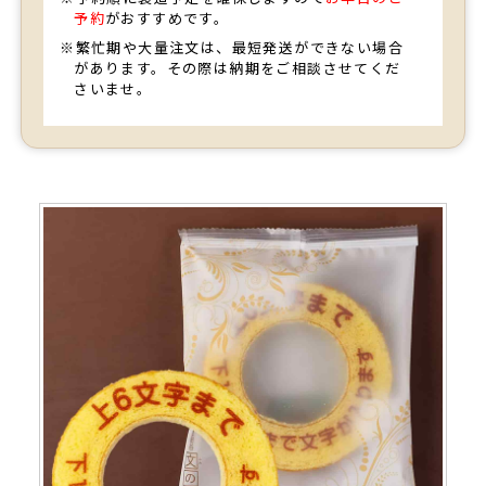
予約
がおすすめです。
※繁忙期や大量注文は、最短発送ができない場合
味も美味しかったと先様から聞いています。
お買い物を続ける
があります。その際は納期をご相談させてくだ
先様も大変喜んでくれました。
さいませ。
丁寧に問い合わせにも返信してくれて、安心して任せること
ができました。
味も美味しかったと先様から聞いています。
また何かの記念
などで利用したいと思っています。（ちか様）
ご購入頂いた商品：
創立・設立・周年記念オリジナルメッセ
ージ入れ小バウムクーヘン（10個入り）
とても思い出に残る品だと感激してもらえました。
以前、両親の傘寿の祝いの際に名入れカステラを注文したの
ですが味も見た目も素晴らしいと喜んでもらえたので