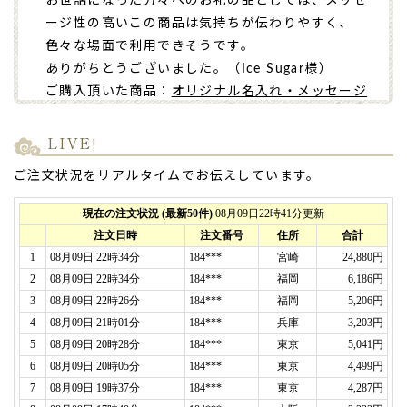
お世話になった方々へのお礼の品としては、メッセ
ージ性の高いこの商品は気持ちが伝わりやすく、
色々な場面で利用できそうです。
ありがちとうございました。（Ice Sugar様）
ご購入頂いた商品：
オリジナル名入れ・メッセージ
入れ小バウムクーヘン（グリーン・エンブレム風/5
個入り）
LIVE!
ご注文状況をリアルタイムでお伝えしています。
2026年08月01日
義父の米寿記念
で利用しました。
「バームクーヘン」を親戚全員に、「カステラ」は
義父と義母に。
メッセージ入りのお菓子はインパクトがあり、開け
た時に大盛り上がり！
味もしっかり美味しくて、
こちらで頼んで良かった
です。
ありがとうございました。（ゆう様）
ご購入頂いた商品：
オリジナル名入れ・メッセージ