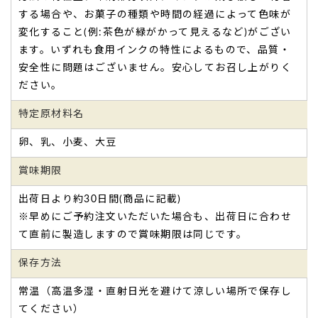
する場合や、お菓子の種類や時間の経過によって色味が
が大きく甘さも控えめで食べやすかったです。
（購入者様）
ご購入頂いた商品：
オリジナル名入れ・メッセージ入れ小バ
変化すること(例:茶色が緑がかって見えるなど)がござい
ウムクーヘン（10個入り）
ます。いずれも食用インクの特性によるもので、品質・
安全性に問題はございません。安心してお召し上がりく
ださい。
特定原材料名
卵、乳、小麦、大豆
スローガンと学校名を入れて、素敵な仕上がりでし
賞味期限
た。
出荷日より約30日間(商品に記載)
高校生の息子の
野球部壮行会の記念品
としてこちらのバーム
※早めにご予約注文いただいた場合も、出荷日に合わせ
クーヘンを購入しました。
スローガンと学校名を入れて、素敵な仕上がりでした。
て直前に製造しますので賞味期限は同じです。
壮行会後美味しくいただきました。
保存方法
担当の方がとても丁寧に対応してくださり、支払いや発送な
どスムーズに行うことができました。
常温（高温多湿・直射日光を避けて涼しい場所で保存し
ありがとうございました。
てください）
来年の壮行会担当にも引き継ぎたいと思います。（KV4様）