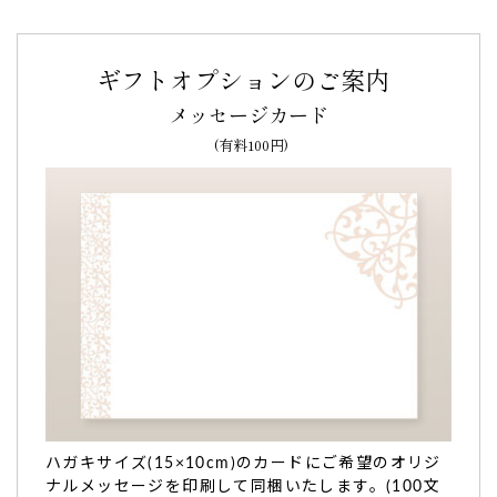
ギフトオプションのご案内
メッセージカード
(有料100円)
義父の米寿記念。メッセージ入りのお菓子はイン
パクトがあり開けた時に大盛り上がり！
義父の米寿記念
で利用しました。
「バームクーヘン」を親戚全員に、「カステラ」は義父と義
母に。
メッセージ入りのお菓子はインパクトがあり、開けた時に大
盛り上がり！
味もしっかり美味しくて、
こちらで頼んで良かったです。
ありがとうございました。（ゆう様）
ご購入頂いた商品：
オリジナル名入れ・メッセージ入れ小バ
ウムクーヘン(グリーン・エンブレム風/5個入り)
オリジナルメッセージカステラ ハート模
ハガキサイズ(15×10cm)のカードにご希望のオリジ
様(0.6号/1本入り/木箱入り)
ナルメッセージを印刷して同梱いたします。(100文