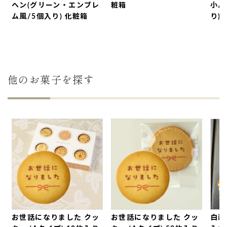
個入り)
ヘン(グリーン・エンブレ
粧箱
小バ
ム風/5個入り) 化粧箱
り)
2026年07月12日
この度も可愛いバームクーヘンをありがとうござい
ます。
送った方から、
『可愛くて食べるのがもったいな
他のお菓子を探す
い』とのお言葉を頂きました。
賞味期限も長く、非常に有り難かったです。
また、機会がありましたら、購入したいと考えてお
ります。この度は誠にありがとうございました。
（みーママ様）
ご購入頂いた商品：
出産内祝いの命名名入れバウム
クーヘン（1個入り）
2026年07月06日
このたびはスムーズに納品いただきありがとうござ
いました。
取引先のオフィス開設のお祝い用
でお願いしまし
お世話になりました クッ
お世話になりました クッ
白寿
た。