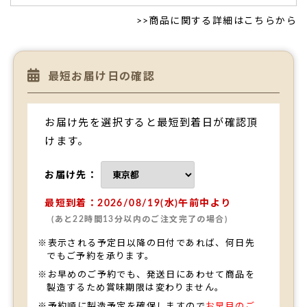
ご購入頂いた商品：
オリジナル名入れ・メッセージ入れ小バ
>>
商品に関する詳細はこちらから
ウムクーヘン（グリーン・エンブレム風/3個入り）
最短お届け日の確認
お届け先を選択すると最短到着日が確認頂
けます。
父の日に贈り、すごく喜んでくれました。
父の日に贈り、すごく喜んでくれました。
パーソナライズで
お届け先：
きるメッセージって気持ちを伝えられて良いと思います。
（購入者様）
最短到着：2026/08/19(水)午前中より
ご購入頂いた商品：
オリジナル名入れ・メッセージ入れ小バ
(あと22時間13分以内のご注文完了の場合)
ウムクーヘン（5個入り）
※表示される予定日以降の日付であれば、何日先
でもご予約を承ります。
※お早めのご予約でも、発送日にあわせて商品を
製造するため賞味期限は変わりません。
ご注文手続きに進む
※予約順に製造予定を確保しますので
お早目のご