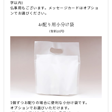
字以内)
仏事用もございます。メッセージカードはオプショ
ンでお選びください。
お配り用小分け袋
(有料10円)
設立20年記念としてメンバーに。文字も綺麗には
っきり「食べるのがもったいない」
バスクラリネットアンサンブル「ラス・クラリネーテス」の
設立20年記念としてメンバーに
お渡ししました。
文字も綺麗にはっきり入っており「食べるのがもったいな
い」との声をもらいました。
よくあるバームクーヘンのパサパサ感はなく、
しっとりふん
わり
しています。
世田谷文の菓さんにお願いして正解でした。また機会があり
ましたらよろしくお願いします。（なおみ様）
ご購入頂いた商品：
オリジナル名入れ・メッセージ入れ小バ
1個ずつお配りの場合に便利な小分け袋です。
ウムクーヘン(グリーン・エンブレム風/10個入り)
オプションでお選びいただけます。