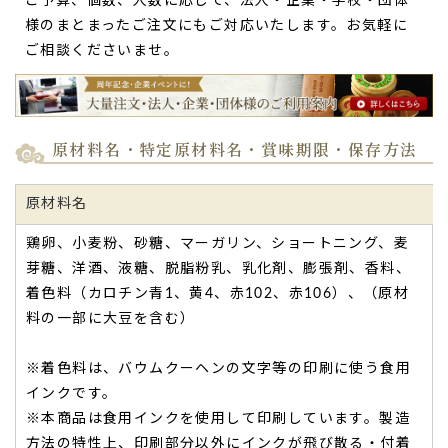
ご予算、個数、人数に応じて、法人・企業・学校・団体
様のまとまったご注文にもご対応いたします。お気軽に
ご相談くださいませ。
いつも、わあ〜っと声が出て喜ばれます。
記念日や、お礼
時に何度か購入させていただきました。いつ
も、わあ〜っと声が出て喜ばれます。（パープル様）
原材料名・特定原材料名・賞味期限・保存方法
ご購入頂いた商品：
オリジナル名入れ・メッセージ入れ小バ
ウムクーヘン（10個入り）
原材料名
鶏卵、小麦粉、砂糖、マーガリン、ショートニング、麦
芽糖、洋酒、液糖、脱脂粉乳、乳化剤、膨張剤、香料、
着色料（カロチン青1、黄4、赤102、赤106）、（原材
料の一部に大豆を含む）
集まりにお呼ばれした時に…甘さも控えめで食べや
すかったです。
※着色料は、バウムクーヘンの文字等の印刷に使う食用
インクです。
お知り合いの年上の方々の集まりにお呼ばれした時にお渡し
※本商品は食用インクを使用して印刷しています。製造
しました。
方法の特性上、印刷部分以外にインクが飛び散る・付着
文字もしっかりハッキリしており思ったより
バームクーヘン