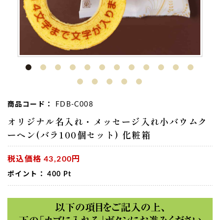
今回、知人のお祝い事に使いたく注文させていただきまし
た。相手先からも、
とても思い出に残る品だと感激してもら
えました。
手渡ししたのですが包装も綺麗で見栄えも良かったです。
（きらら様）
ご購入頂いた商品：
創立・設立・周年記念オリジナルメッセ
ージ入れ小バウムクーヘン（5個入り）
商品コード：
FDB-C008
オリジナル名入れ・メッセージ入れ小バウムク
ーヘン(バラ100個セット) 化粧箱
税込価格
43,200円
ポイント：
400
Pt