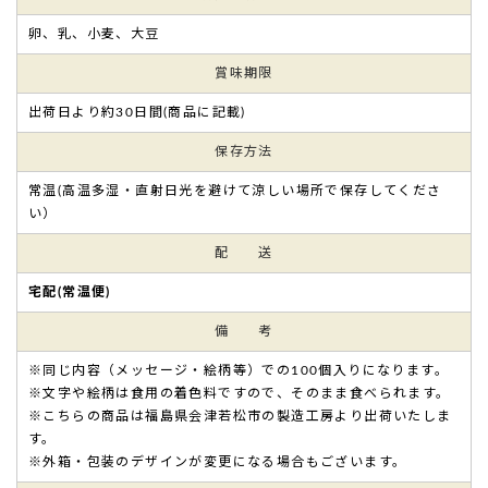
卵、乳、小麦、大豆
賞味期限
出荷日より約30日間(商品に記載)
保存方法
常温(高温多湿・直射日光を避けて涼しい場所で保存してくださ
い）
配 送
宅配(常温便)
備 考
※同じ内容（メッセージ・絵柄等）での100個入りになります。
※文字や絵柄は食用の着色料ですので、そのまま食べられます。
※こちらの商品は福島県会津若松市の製造工房より出荷いたしま
す。
※外箱・包装のデザインが変更になる場合もございます。