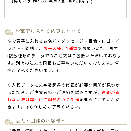
(袋サイズ:幅180×高さ200×奥行40mm)
お菓子に入れる内容について
バームクーヘンは先の見通しがよいとのことで大変
※お菓子に入れるお名前・メッセージ・画像・ロゴ・イ
お喜びいただきました。
ラスト・絵柄は、
お一人様、1種類
でお願いいたします。
このたびはスムーズに納品いただきありがとうございまし
(複数種類のデータでのご注文はご容赦いただいておりま
た。
す。別々の注文の同梱もご容赦いただいております。何
取引先のオフィス開設のお祝い用
でお願いしました。
卒ご了承くださいませ。)
バームクーヘンは先の見通しがよいとのことで大変お喜びい
ただきました。
※入稿データに文字数超過や修正が必要な箇所が見つか
ご連絡も丁寧、迅速でメールだけのやりとりでしたが安心し
った場合、ご注文者様へご連絡を試みますが、
連絡が取
てお願いできました。（アップルパイ様）
れない際は弊社にて調整のうえ制作
を進めさせていただ
ご購入頂いた商品：
オリジナル名入れ・メッセージ入れ小バ
ウムクーヘン（10個入り）
きます。あらかじめご了承ください。
法人・団体のお客様へ