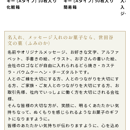
キー (Aタイプ) 10枚入り
キー (Aタイプ) 50枚入り
入れ 
バームクーヘンは先の見通しがよいとのことで大変
化粧箱
簡易箱
入り
ジー
お喜びいただきました。
ご連絡も丁寧、迅速でメールだけのやりとりでした
が安心してお願いできました。（アップルパイ様）
名入れ、メッセージ入れのお菓子なら、世田谷
ご購入頂いた商品：
オリジナル名入れ・メッセージ
文の菓（ふみのか）
入れ小バウムクーヘン（10個入り）
名前やオリジナルメッセージ、お好きな文字、アルファ
2026年07月02日
ベット、手書きの絵、イラスト、お子さんの書いた絵、
記念日や、お礼
時に何度か購入させていただきまし
会社のロゴなどが自由に入れられるどら焼き・カステ
た。いつも、わあ〜っと声が出て喜ばれます。（パ
ラ・バウムクーヘン・チーズタルトです。
ープル様）
人とのご縁を大切にする方、人とのつながりを大切にす
る方、ご家族・ご友人とのつながりを大切にする方、お
ご購入頂いた商品：
オリジナル名入れ・メッセージ
取引先様、社内でいっしょに働く方を大切にされる会社
入れ小バウムクーヘン（10個入り）
様、
そんな皆様の大切な方が、笑顔に、明るくあたたかい気
2026年07月02日
持ちなって、ぬくもりを感じられるようなお菓子のギフ
お知り合いの年上の方々の集まりにお呼ばれした時
トになりますように。
にお渡ししました。
皆様のあたたかい気持ちが伝わりますように、心を込め
文字もしっかりハッキリしており思ったより
バーム