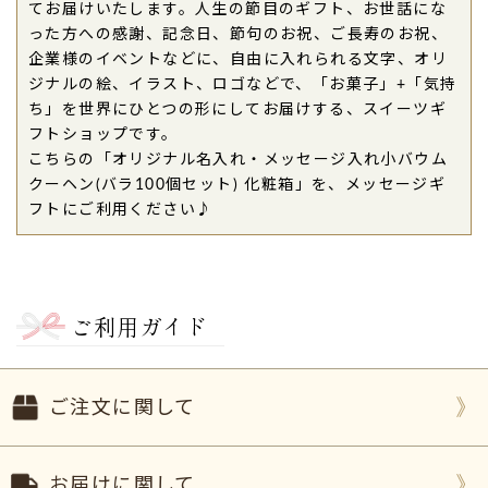
てお届けいたします。人生の節目のギフト、お世話にな
クーヘンが大きく甘さも控えめで食べやすかったで
った方への感謝、記念日、節句のお祝、ご長寿のお祝、
す。
（購入者様）
企業様のイベントなどに、自由に入れられる文字、オリ
ご購入頂いた商品：
オリジナル名入れ・メッセージ
ジナルの絵、イラスト、ロゴなどで、「お菓子」+「気持
入れ小バウムクーヘン（10個入り）
ち」を世界にひとつの形にしてお届けする、スイーツギ
フトショップです。
2026年06月27日
こちらの「オリジナル名入れ・メッセージ入れ小バウム
クーヘン(バラ100個セット) 化粧箱」を、メッセージギ
88歳のお祝い
で母の名前を入れて頂きました。母も
フトにご利用ください♪
喜んでいました。
みんなで一口ずつ頂きました。
大変美味しく頂き大満足でした。
ありがとうございました。（KM様）
ご利用ガイド
ご購入頂いた商品：
米寿祝い（88歳）ご長寿祝いの
名入れバウムクーヘン（1個入り）
2026年06月21日
ご注文に関して
高校生の息子の
野球部壮行会の記念品
としてこちら
のバームクーヘンを購入しました。
スローガンと学校名を入れて、素敵な仕上がりでし
お届けに関して