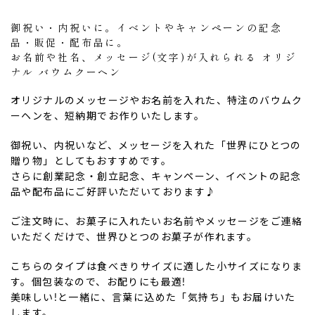
御祝い・内祝いに。イベントやキャンペーンの記念
品・販促・配布品に。
お名前や社名、メッセージ(文字)が入れられる オリジ
ナル バウムクーヘン
オリジナルのメッセージやお名前を入れた、特注のバウムク
ーヘンを、短納期でお作りいたします。
御祝い、内祝いなど、メッセージを入れた「世界にひとつの
贈り物」としてもおすすめです。
さらに創業記念・創立記念、キャンペーン、イベントの記念
ない
退職・異動の挨拶におすすめのお菓子ギ
もらって
品や配布品にご好評いただいております♪
は？
フト5選
失敗しな
ご注文時に、お菓子に入れたいお名前やメッセージをご連絡
いただくだけで、世界ひとつのお菓子が作れます。
こちらのタイプは食べきりサイズに適した小サイズになりま
す。個包装なので、お配りにも最適!
美味しい!と一緒に、言葉に込めた「気持ち」もお届けいた
します。