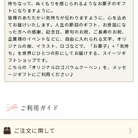
持ちなって、ぬくもりを感じられるようなお菓子のギフ
ました。（購入者様）
トになりますように。
ご購入頂いた商品：
オリジナル ロゴ入りバウムク
皆様のあたたかい気持ちが伝わりますように、心を込め
ーヘン（1個入り）
てお届けいたします。人生の節目のギフト、お世話にな
った方への感謝、記念日、節句のお祝、ご長寿のお祝、
2023年10月22日
企業様のイベントなどに、自由に入れられる文字、オリ
米寿のお祝い
でバウムクーヘンを贈りました。
ジナルの絵、イラスト、ロゴなどで、「お菓子」+「気持
文字が綺麗に入ってて、味もしっとりしていて美味
ち」を世界にひとつの形にしてお届けする、スイーツギ
しかった
です。
フトショップです。
包装も丁寧
でした。
こちらの「オリジナルロゴバウムクーヘン」を、メッセ
祖母にとても喜んでもらえました！
ージギフトにご利用ください♪
記念になるのでオススメです！
（たまこんにゃく
様）
ご購入頂いた商品：
オリジナルロゴバウムクーヘン
(1個入り)
ご利用ガイド
2023年08月24日
会社の周年ギフト
で、「バームクーヘン」と「マカ
ご注文に関して
ロン」をお願いしました。