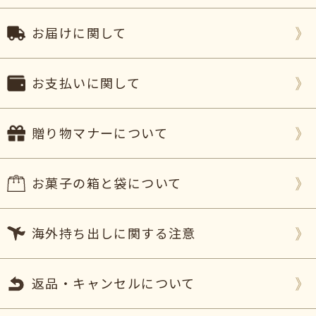
２つとも
とてもかわいく出来ていて好評
でした。
ありがとうございます。
お届けに関して
かわいいだけでなく、味も美味しかったです。
猛暑の中だったので、冷えた状態で送って下さった
のも安心でした。
お支払いに関して
また、何かの機会に注文したいと思います。（K・
M様）
ご購入頂いた商品：
オリジナルロゴ入りマカロン(3
贈り物マナーについて
個入り)
オリジナルロゴバウムクーヘン
お菓子の箱と袋について
(1個入り)
2023年06月21日
海外持ち出しに関する注意
この度はタイトなスケジュールになってしまった
中、迅速なご対応ありがとうございました。
おかげさまで
お店の方だけでなく、周りにいらっし
返品・キャンセルについて
ゃったお客様にも喜んでいただけました。
ロゴについても事前に注意書きをいただいておりま