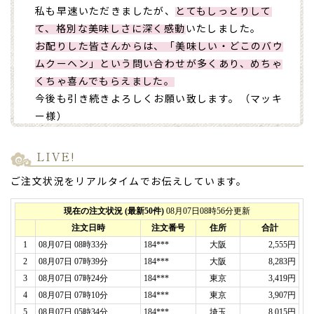
私も早速いただきましたが、
とてもしっとりして
て、格別な美味しさに深く感動
いたしました。
お配りした皆さんからは、「美味しい・どこのバウ
ムクーヘン」という問い合わせが多くあり、めちゃ
くちゃ喜んでもらえました。
今後も引き続きよろしくお願い致します。（マッキ
ー様）
ご購入頂いた商品：
オリジナルロゴバウムクーヘン
(1個入り)
LIVE!
ご注文状況をリアルタイムでお伝えしています。
2025年06月26日
ご返信が遅くなり申し訳ございませんでした。
お陰様で、無事に
還暦祝い
を行うことができ、オリ
ジナルのバームクーヘンを渡すことができました。
先輩も、その場で中身を見てくださり、
メッセージ
カードとキャラクターの絵に大変喜んでいただけま
した。
時間がない中で、
商品をイメージ通りに作成
いただ