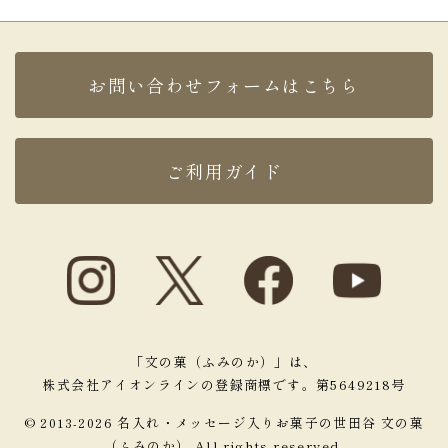
TOP
受け取り側も喜んでいたので利用して良かった
で
す。（カウル様）
ご購入頂いた商品：
オリジナルロゴバウムクーヘン
お問い合わせフォームはこちら
(1個入り)
2021年10月11日
弊社では、例年内定式後に先輩社員との懇親会を行
ご利用ガイド
っているのですが、今年もコロナ禍で飲食を伴う懇
親会が難しいため、何か他にプレゼントをしたいと
考え、名入れのバームクーヘンにたどり着きまし
た。
弊社のロゴと内定式の日付けを印字した、オリジナ
ルで特別感のあるプレゼントになった
と思います！
納期まで時間がない中での注文にも関わらず、丁寧
「文の菓（ふみのか）」は、
にご対応くださり非常に助かりました。
株式会社アイオンラインの登録商標です。第5649218号
また機会があったらお願いしたいと思っておりま
す。
© 2013-2026 名入れ・メッセージ入りお菓子の世田谷 文の菓
この度はありがとうございました！（S様）
（ふみのか） All rights reserved.