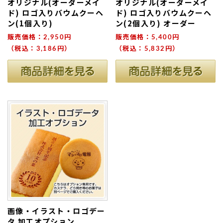
オリジナル(オーダーメイ
オリジナル(オーダーメイ
ド) ロゴ入りバウムクーヘ
ド) ロゴ入りバウムクーヘ
ン(1個入り)
ン(2個入り) オーダー
販売価格：2,950円
販売価格：5,400円
（税込：3,186円）
（税込：5,832円）
ない
退職・異動の挨拶におすすめのお菓子ギ
もらって
は？
フト5選
失敗しな
画像・イラスト・ロゴデー
タ 加工オプション