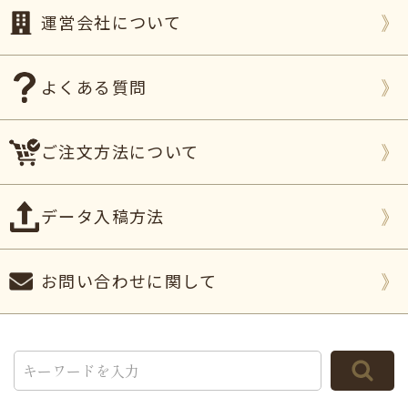
したが、全く気になりませんでした。
運営会社について
ご丁寧な配慮大変ありがとうございました。
また、
見た目だけでなく味もとてもおいしく大好評
でした！
よくある質問
冷蔵品がなかなかお待ちできないときに、とても喜
ばれるプレゼントと感じました。
また機会がございましたら利用させてください。
ご注文方法について
（ホースの白い馬様）
ご購入頂いた商品：
オリジナル ロゴ入りバウムク
データ入稿方法
ーヘン（1個入り）
2021年12月16日
お問い合わせに関して
友達が美容院をオープンするにあたって
開店祝い
で
利用させてもらいました。
バウムクーヘンにちなんだお店の名前だったのでち
ょうど良かったです。
対応もスムーズで文字やロゴ入れも快く変更、修正
対応していただき有難く思います。