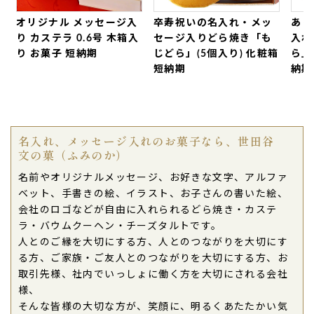
ご購入頂いた商品：
オリジナルロゴバウムクーヘン
オリジナル メッセージ入
卒寿祝いの名入れ・メッ
あり
(1個入り)
り カステラ 0.6号 木箱入
セージ入りどら焼き「も
入れ
り お菓子 短納期
じどら」(5個入り) 化粧箱
ら」
2024年12月26日
短納期
納期
SNSのクリスマスキャンペーン賞品
として注文させ
ていただきました。
お菓子そのものはもちろんですが、
箱もしっかりし
た作りでしたので、高級感があり『ちょっと特別な
名入れ、メッセージ入れのお菓子なら、世田谷
日のお菓子』といった仕上がり
でした。
文の菓（ふみのか）
箱の色も２色から選ぶことができましたので、
クリ
名前やオリジナルメッセージ、お好きな文字、アルファ
スマスらしい赤
を選択させていただきました。
ベット、手書きの絵、イラスト、お子さんの書いた絵、
当選者の方からも、SNSに写真をアップしていただ
会社のロゴなどが自由に入れられるどら焼き・カステ
けるなど好評でした。
（五色ポコ助様）
ラ・バウムクーヘン・チーズタルトです。
ご購入頂いた商品：
オリジナルロゴバウムクーヘン
人とのご縁を大切にする方、人とのつながりを大切にす
(1個入り)
る方、ご家族・ご友人とのつながりを大切にする方、お
取引先様、社内でいっしょに働く方を大切にされる会社
2024年10月21日
様、
そんな皆様の大切な方が、笑顔に、明るくあたたかい気
プレゼントに購入しましたが、とても喜んでもらえ