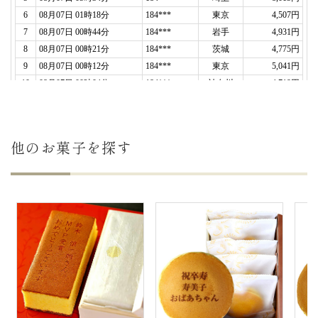
き、さらに送付いただき本当に感謝いたします。
機会がありましたら、また利用させていただきたい
と思います。
ありがとうございました。
還暦祝いだったので、赤い袋にすれば良かった…と
届いてから感じました。
（幹事の星様）
ご購入頂いた商品：
オリジナルロゴバウムクーヘン
他のお菓子を探す
(1個入り)
2025年03月16日
注文当初から不明な点を丁寧に説明してくださり、
とても気持ちよく注文させていただきました。
孫の初節句
に何かをと考えていろいろ調べていて、
オリジナルデザインにも対応してくれ、とても可愛
い贈り物に
なりました。
孫はニコニコ顔でバウムにかぶりついてました。
（PEE様）