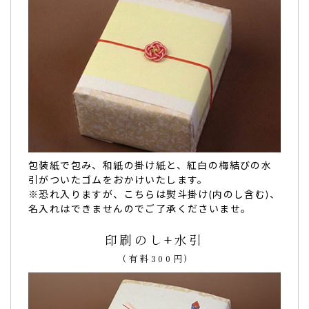
ご購入頂いた商品：
傘寿祝いの名入れ・メッセージ入りどら
焼き「もじどら」(5個入り)
皆様の心を和ませるデザートになりました。
皆様の心を和ませるデザートになりました。
手ごろなお祝い
包装紙で包み、和紙の掛け紙と、紅白の梅結びの水
の付属品として素晴らしいと思います。（Yuji5418様）
引がついたゴムをおかけいたします。
ご購入頂いた商品：
卒寿祝いの名入れ・メッセージ入りどら
※恐れ入りますが、こちらは熨斗掛け(内のし含む)、
焼き「もじどら」（10個入り）
名入れはできませんのでご了承くださいませ。
印刷のし+水引
(有料300円)