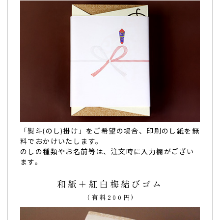
注文してよかったな。と思っています。
ありがとうございました。（ぶっちょ様）
ご購入頂いた商品：
100歳祝いの名入れ・メッセージ入りど
ら焼き「もじどら」（5個入り）
母の傘寿…孫からプレゼント。とても喜んですぐに
スマホで写真を…
「熨斗(のし)掛け」をご希望の場合、印刷のし紙を無
料でおかけいたします。
母の傘寿のお祝いの席で、孫からプレゼント
しました。
のしの種類やお名前等は、注文時に入力欄がござい
とても喜んで
すぐにスマホで写真を撮り
保存しておりまし
ます。
た。
和紙＋紅白梅結びゴム
お味も美味しかったようで、食事の後にペロリと平らげまし
た（笑）
(有料200円)
この度はお値段以上のステキなお品物、ありがとうございま
した！（さと様）