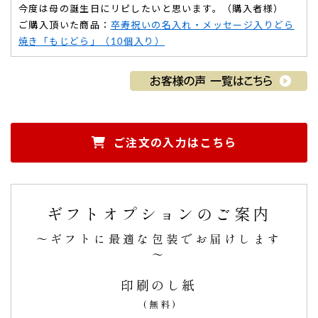
今度は母の誕生日にリピしたいと思います。（購入者様）
ご購入頂いた商品：
卒寿祝いの名入れ・メッセージ入りどら
焼き「もじどら」（10個入り）
ご注文の入力はこちら
母の100寿のお祝いに…喜んでいただけました。
母の100寿のお祝い
に花を添えていただきました。
母はもちろん、お渡しさせていただいた方にも喜んでいただ
ギフトオプションのご案内
けました。
「いいね！」「素敵なアイデア」「可愛い」とのことでし
～ギフトに最適な包装でお届けします
た。
～
どら焼きのお味も「ふっくら、やわらか」で好みの焼き加減
がとてもうれしかったです。
印刷のし紙
親戚の方の記念のお祝いにぜひともメッセージを添えて送り
(無料)
たいな。と予定しています。