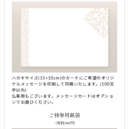
祖父の80歳の誕生日に…すごく喜んでくれて私ま
で嬉しかったです。
祖父の80歳の誕生日
に、こちらのどら焼き贈りました。
今年から上京し、直接おめでとうを伝えることができなかっ
たのですが、
すごく喜んでくれて私まで嬉しかったです。
味もとても美味しかったようで、祖母と分け合って食べたよ
うです。
また機会があれば利用させていただきたいです。あ
りがとうございます。（ゆきだるま様）
ハガキサイズ(15×10cm)のカードにご希望のオリジ
ご購入頂いた商品：
傘寿祝いの名入れ・メッセージ入りどら
ナルメッセージを印刷して同梱いたします。(100文
焼き「もじどら」（5個入り）
字以内)
TOP
仏事用もございます。メッセージカードはオプショ
ンでお選びください。
ご持参用紙袋
(有料100円)