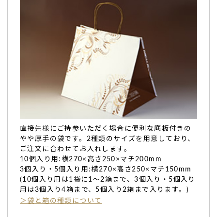
両親のお祝いで…非常に喜ばれ、贈ったこちらも満
足の行くものでした。
両親のお祝い
の席で贈りました。非常に喜ばれ、贈ったこち
らも満足の行くものでした。
文字は両親の名前を入れたのですが、やはり特別感がありま
すね。
親とは同居をしておらず、お祝いの日の2日ほど前に自宅に
届くように手配。
購入自体はそのさらに20日ほど前だったのですが、指定日通
りに品が届きました。
消費期限のある商品なので、事前に迷われている方はそのよ
直接先様にご持参いただく場合に便利な底板付きの
うな計画的な注文にも応えていただけるので、ご参考くださ
やや厚手の袋です。2種類のサイズを用意しており、
ご注文に合わせてお入れします。
い。（購入者様）
10個入り用:横270×高さ250×マチ200mm
ご購入頂いた商品：
喜寿祝いの名入れ・メッセージ入りどら
3個入り・5個入り用:横270×高さ250×マチ150mm
焼き「もじどら」（10個入り）
(10個入り用は1袋に1～2箱まで、3個入り・5個入り
用は3個入り4箱まで、5個入り2箱まで入ります。)
＞袋と箱の種類について