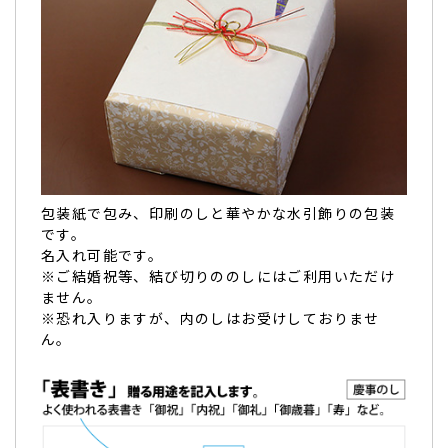
父の卒寿のお祝いに。父も家族も大変喜んでくれ
て、大満足です。
父の卒寿のお祝い
にあたり､注文させていただきました。希
望通りにご対応いただき、助かりました。父も家族も大変喜
んでくれて、大満足です。（さっちゃん様）
ご購入頂いた商品：
卒寿祝いの名入れ・メッセージ入りどら
焼き「もじどら」（10個入り）
包装紙で包み、印刷のしと華やかな水引飾りの包装
です。
名入れ可能です。
※ご結婚祝等、結び切りののしにはご利用いただけ
ません。
※恐れ入りますが、内のしはお受けしておりませ
義母の卒寿祝いに。たいへん喜んでもらえてよかっ
ん。
たです。
義母の卒寿祝い
に贈りました。たいへん喜んでもらえてよか
ったです。そして、とても美味しかったです。ありがとうご
ざいました。（購入者様）