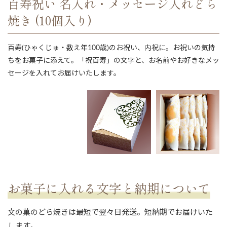
百寿祝い 名入れ・メッセージ入れどら
焼き (10個入り)
百寿(ひゃくじゅ・数え年100歳)のお祝い、内祝に。お祝いの気持
ちをお菓子に添えて。「祝百寿」の文字と、お名前やお好きなメッ
セージを入れてお届けいたします。
ない
退職・異動の挨拶におすすめのお菓子ギ
もらって
は？
フト5選
失敗しな
お菓子に入れる文字と納期について
文の菓のどら焼きは最短で翌々日発送。短納期でお届けいた
します。