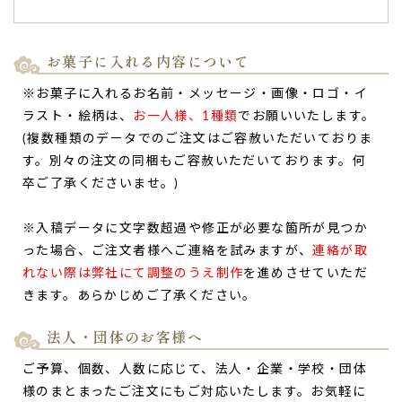
お菓子に入れる内容について
名前を入れることができたため、母親がとても喜ん
でおりました。
※お菓子に入れるお名前・メッセージ・画像・ロゴ・イ
米寿の母親が喜びました。
ラスト・絵柄は、
お一人様、1種類
でお願いいたします。
名前を入れることができたため、母親がとても喜んでおりま
(複数種類のデータでのご注文はご容赦いただいておりま
した。
（購入者様）
す。別々の注文の同梱もご容赦いただいております。何
ご購入頂いた商品：
米寿祝いの名入れ・メッセージ入りどら
卒ご了承くださいませ。)
焼き「もじどら」（10個入り）
※入稿データに文字数超過や修正が必要な箇所が見つか
った場合、ご注文者様へご連絡を試みますが、
連絡が取
れない際は弊社にて調整のうえ制作
を進めさせていただ
きます。あらかじめご了承ください。
法人・団体のお客様へ
ご予算、個数、人数に応じて、法人・企業・学校・団体
様のまとまったご注文にもご対応いたします。お気軽に