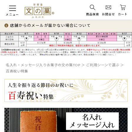
商品検索
お問合せ
カート
メニュー
店舗からのメールが届かない場合について
名入れ・メッセージ入りお菓子の文の菓TOP
ご利用シーンで選ぶ
百寿祝い特集
人生を振り返る節目のお祝いに
百
寿祝い
特集