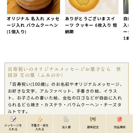
連盟で、「ねこのどら焼き」を小学生と幼稚園児の
娘たちから連名で送らせて頂きました。
オリジナル 名入れ メッセ
ありがとうございまスイ
白寿
おばぁは方言しか話せない生粋の沖縄人なので、
カ
ージ入れ バウムクーヘン
ーツ クッキー 6枚入り 短
入れ
ステラの方言のメッセージお祝いをとても喜んでい
(1個入り)
納期
ージ
たそうです。（文字変更もありがとうございまし
1本
た）
また、送る側としては沖縄は贈り物したくても配送
対象外になることが多いので、対応してくれてる店
舗さまがいてくれてとても助かりました。
百寿祝いのオリジナルメッセージお菓子なら 世
おばぁは感動して仏壇にお供えしてからうさんでー
田谷 文の菓（ふみのか）
さびらしたそうです。（最上級の喜び方です）
「百寿祝い(100歳)」のお名前やオリジナルメッセージ、
心温まるお店様に出会えて感謝致します。
お好きな文字、アルファベット、手書きの絵、イラス
ありがとうございました。（購入者様）
ト、お子さんの書いた絵、会社のロゴなどが自由に入れ
ご購入頂いた商品：
百寿祝い(100歳のお祝) 名入
られるどら焼き・カステラ・バウムクーヘン・チーズタ
れ・オリジナルメッセージ入り カステラ(0.6号/1
ルトです。
本入り)
人とのご縁を大切にする方、人とのつながりを大切にす
猫さんどら焼き「ドラねこ」(5
る方、ご家族・ご友人とのつながりを大切にする方、お
メッセージを
手書き・絵を
法人様
周年記念
作品事例
入れる
入れる
取引先様、社内でいっしょに働く方を大切にされる会社
個入り)