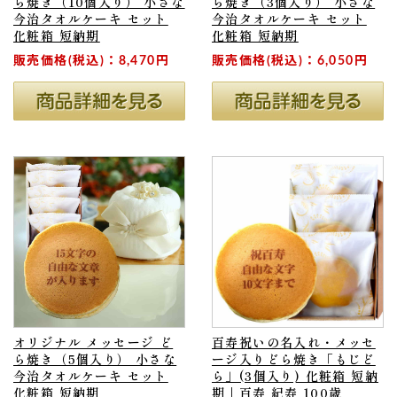
ら焼き（10個入り） 小さな
ら焼き（3個入り） 小さな
今治タオルケーキ セット
今治タオルケーキ セット
化粧箱 短納期
化粧箱 短納期
販売価格(税込)：8,470円
販売価格(税込)：6,050円
オリジナル メッセージ ど
百寿祝いの名入れ・メッセ
ら焼き（5個入り） 小さな
ージ入りどら焼き「もじど
今治タオルケーキ セット
ら」(3個入り) 化粧箱 短納
化粧箱 短納期
期 | 百寿 紀寿 100歳