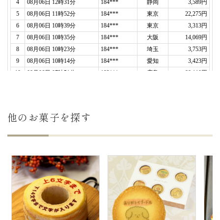
焼き「もじどら」(10個入り)
2025年12月14日
おばあちゃんの100歳のお祝い
に何か喜ばれるプレ
ゼントと思っているなか、御社のどら焼きを見つけ
注文させていただきました。
お祝会の席で出席者みんなに配ってもらい、
おばあ
ちゃん本人もみんなからも大変喜ばれました。
途中、
注文の変更なども、速やかに対応していただ
他のお菓子を探す
きとても安心できました。
是非またご利用させて頂きたいと思っています。
ありがとうございました。（いのさん様）
ご購入頂いた商品：
100歳祝いの名入れ・メッセー
ジ入りどら焼き「もじどら」(10個入り)
2025年11月25日
先日はありがとうございました。
私の
祖母の１００歳のお祝い
に「カステラ」を夫婦