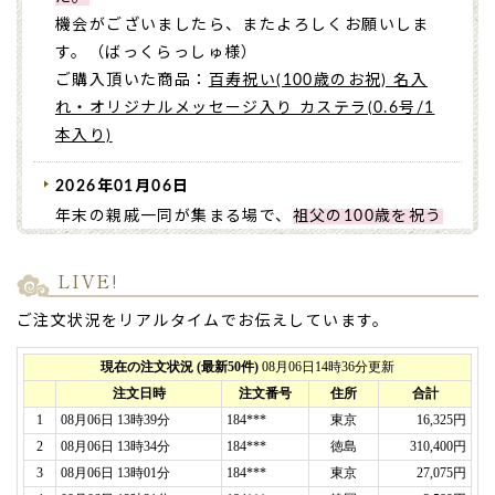
機会がございましたら、またよろしくお願いしま
す。（ばっくらっしゅ様）
ご購入頂いた商品：
百寿祝い(100歳のお祝) 名入
れ・オリジナルメッセージ入り カステラ(0.6号/1
本入り)
2026年01月06日
年末の親戚一同が集まる場で、
祖父の100歳を祝う
ため
に「どら焼き」をお願いしました。
ひまご一同からの贈り物としてのメッセージも味も
LIVE!
好評で、ひとしきり皆で盛り上がり、
夕食後だった
ご注文状況をリアルタイムでお伝えしています。
ので食べきれない人は持ち帰っていました。
耳が遠い祖父もメッセージを読んで嬉しそうで、知
らぬ間にペロリと食べていました。
味、メッセージ、個包装、賞味期限など、今回の用
途にぴったり
でした。
ありがとうございました！（マリコ様）
ご購入頂いた商品：
オリジナルメッセージ入りどら