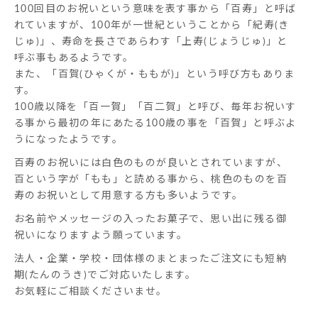
100回目のお祝いという意味を表す事から「百寿」と呼ば
れていますが、100年が一世紀ということから「紀寿(き
じゅ)」、寿命を長さであらわす「上寿(じょうじゅ)」と
呼ぶ事もあるようです。
また、「百賀(ひゃくが・ももが)」という呼び方もありま
す。
100歳以降を「百一賀」「百二賀」と呼び、毎年お祝いす
る事から最初の年にあたる100歳の事を「百賀」と呼ぶよ
うになったようです。
百寿のお祝いには白色のものが良いとされていますが、
百という字が「もも」と読める事から、桃色のものを百
ない
退職・異動の挨拶におすすめのお菓子ギ
もらって
寿のお祝いとして用意する方も多いようです。
は？
フト5選
失敗しな
お名前やメッセージの入ったお菓子で、思い出に残る御
祝いになりますよう願っています。
法人・企業・学校・団体様のまとまったご注文にも短納
期(たんのうき)でご対応いたします。
お気軽にご相談くださいませ。