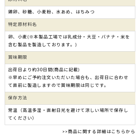
機会があれば又利用させて頂きたいと思います。（チャコ
様）
鶏卵、砂糖、小麦粉、水あめ、はちみつ
ご購入頂いた商品：
傘寿祝い(80歳のお祝) 名入れ・オリジナ
ルメッセージ入り カステラ(0.6号) 木箱入り
特定原材料名
卵、小麦(※本製品工場では乳成分・大豆・バナナ・米を
含む製品を製造しております。)
賞味期限
出荷日より約30日間(商品に記載)
感謝の気持ちも伝えられました。父も大変喜んでく
※早めにご予約注文いただいた場合も、出荷日に合わせ
れたようです。
て直前に製造しますので賞味期限は同じです。
離れていてお祝いに行くことができませんでしたが、メッセ
保存方法
ージ付きのカステラを送ることが出来て本当によかったで
す。感謝の気持ちも伝えられました。
常温（高温多湿・直射日光を避けて涼しい場所で保存し
父も大変喜んでくれたようです。（ひろひろ様）
てください）
ご購入頂いた商品：
卒寿祝い 名入れ・オリジナルメッセージ
入り カステラ（0.6号/1本入り ）
>>
商品に関する詳細はこちらから