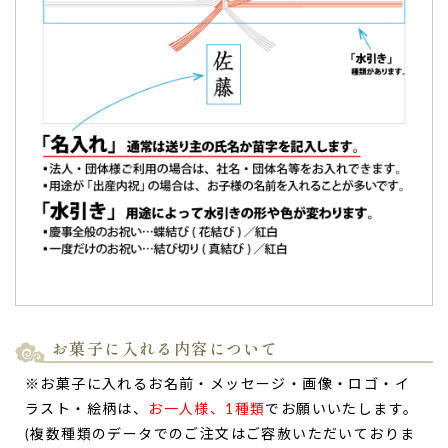
母の古希祝い。箱を開けた瞬間の驚いた様子や笑
顔を見るのが毎回楽しみです♪
母の古希祝い
に「カステラ」と、
お祝いに来てくれた妹家族
に感謝の意味
で「バウムクーヘン」を送りました。
文の菓さんは何度か利用させていただいてますが、
送った相
手が箱を開けた瞬間の驚いた様子や笑顔を見るのが毎回楽し
みです♪
（Snow様）
ご購入頂いた商品：
古希祝い 名入れ・オリジナルメッセージ
入り カステラ(0.6号/1本入り)
名入れ 祝古希 バウムクーヘン(1個入り)
お菓子に入れる内容について
※お菓子に入れるお名前・メッセージ・画像・ロゴ・イ
ラスト・絵柄は、
お一人様、1種類
でお願いいたします。
(複数種類のデータでのご注文はご容赦いただいておりま