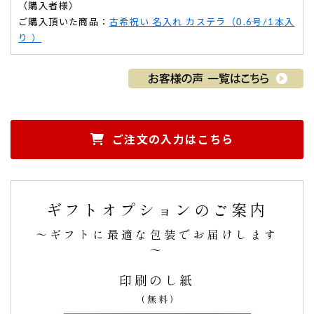
（購入者様）
ご購入頂いた商品：
古希祝い 名入れ カステラ（0.6号/1本入
り ）
ご注文の入力はこちら
先方から連絡が頂き、大変喜んでおりました。
誕生日のぎりぎりに注文したので、間に合うか不安でした、
素早い対応で。
ギフトオプションのご案内
誕生日に到着し助かりました。先方から連絡が頂き、大変喜
んでおりました。（購入者様）
～ギフトに最適な包装でお届けします
ご購入頂いた商品：
百寿祝い 名入れ・オリジナルメッセージ
～
入り カステラ（0.6号/2本入り）
印刷のし紙
(無料)