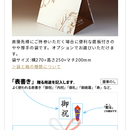
ご購入頂いた商品：
百寿祝い 名入れ・オリジナルメッセージ
入り カステラ（0.6号/1本入り ）
直接先様にご持参いただく場合に便利な底板付きの
やや厚手の袋です。オプションでお選びいただけま
す。
味もとても美味しいと言ってもらえました。
袋サイズ:横270×高さ250×マチ200mm
＞袋と箱の種類について
箱を開けた瞬間、喜んでくれました。
味もとても美味しいと言ってもらえました。
皆んなで美味しくいただきました。
今回利用させて頂き本当に良かったと満足しております。
（マリンバ様）
ご購入頂いた商品：
卒寿祝い 名入れ カステラ（0.6号/1本入
り ）