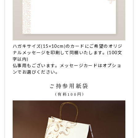
た。
メッセージ入りのため大変喜ばれ、とても良い思い出の品に
なりました。
お味も優しく美味しかったです！（A.O.様）
ご購入頂いた商品：
米寿祝い（88歳のお祝）名入れ・オリジ
ナルメッセージ入り カステラ（0.6号/1本入り ）
ハガキサイズ(15×10cm)のカードにご希望のオリジ
ナルメッセージを印刷して同梱いたします。(100文
字以内)
仏事用もございます。メッセージカードはオプショ
ンでお選びください。
ご持参用紙袋
涙を流しとても喜んでおり、渡した方達からもお褒
(有料100円)
めの言葉を頂きました。
百寿祝いのお返し
に利用させて頂きました！
大変好評で100歳のぴーちゃん（曾祖母の事を宮城県ではぴ
ーちゃんと呼びます。）も涙を流しとても喜んでおり、渡し
た方達からもお褒めの言葉を頂きました。
カステラもとても柔らかく美味しかったです。（なおぴ様）