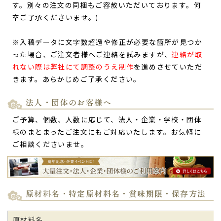
す。別々の注文の同梱もご容赦いただいております。何
送った方からもメッセージ入りで、大変喜んで頂け
卒ご了承くださいませ。)
ました。
先日は敏速な対応をして頂き、ありがとうございました。
※入稿データに文字数超過や修正が必要な箇所が見つか
送った方からもメッセージ入りで、大変喜んで頂けました。
った場合、ご注文者様へご連絡を試みますが、
連絡が取
又、使わせて頂きます。
れない際は弊社にて調整のうえ制作
を進めさせていただ
ありがとうございました。（マユ様）
きます。あらかじめご了承ください。
ご購入頂いた商品：
傘寿祝い(80歳のお祝) 名入れ・オリジナ
ルメッセージ入り カステラ(0.6号) 木箱入り
法人・団体のお客様へ
ご予算、個数、人数に応じて、法人・企業・学校・団体
様のまとまったご注文にもご対応いたします。お気軽に
ご相談くださいませ。
傘壽のお祝で…メッセージ付きで､大変喜んで頂き
ました。
原材料名・特定原材料名・賞味期限・保存方法
いつもお世話になっている方の傘壽のお祝い
で送らせて頂き
ました。品物にメッセージ付きで､大変喜んで頂きました。
原材料名