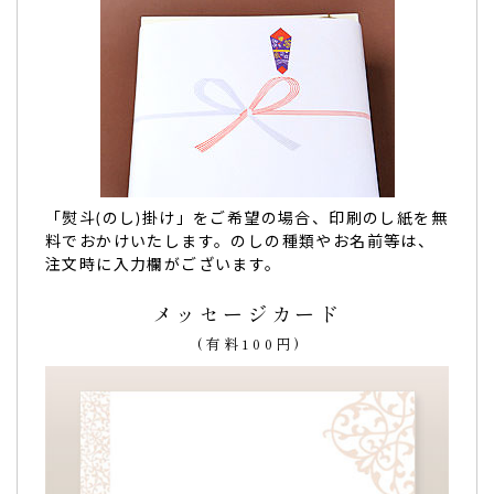
米寿祝いでメッセージ入りのカステラ喜んで貰えま
した。
米寿祝いでメッセージ入りのカステラ喜んで貰えました。
味も美味しかった
です。
また違うイベントでも利用したいと思います。（購入者様）
「熨斗(のし)掛け」をご希望の場合、印刷のし紙を無
ご購入頂いた商品：
米寿祝い(88歳のお祝) 名入れ・オリジナ
料でおかけいたします。のしの種類やお名前等は、
ルメッセージ入り カステラ(0.6号/1本入り)
注文時に入力欄がございます。
メッセージカード
(有料100円)
祖父の米寿祝いで…お味も優しく美味しかったで
す！
祖父の米寿祝い
で親族へ配るために利用させていただきまし