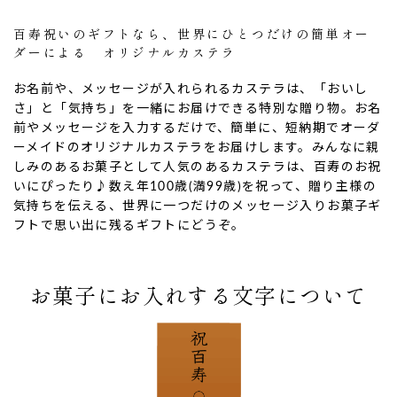
百寿祝いのギフトなら、世界にひとつだけの簡単オー
ダーによる オリジナルカステラ
お名前や、メッセージが入れられるカステラは、「おいし
さ」と「気持ち」を一緒にお届けできる特別な贈り物。お名
前やメッセージを入力するだけで、簡単に、短納期でオーダ
ーメイドのオリジナルカステラをお届けします。みんなに親
しみのあるお菓子として人気のあるカステラは、百寿のお祝
いにぴったり♪数え年100歳(満99歳)を祝って、贈り主様の
気持ちを伝える、世界に一つだけのメッセージ入りお菓子ギ
フトで思い出に残るギフトにどうぞ。
ない
退職・異動の挨拶におすすめのお菓子ギ
もらって
は？
フト5選
失敗しな
お菓子にお入れする文字について