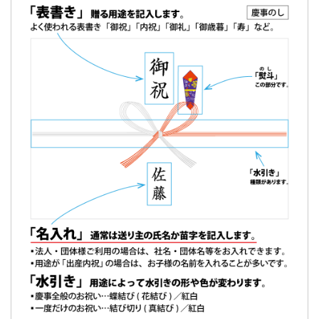
ンを見つけ、注文させていただきました。
毎日忙しく生活をしている姉にこのバームクーヘンを食べな
がらゆっくりできる時間を作って欲しいと言う願いも込めて
送りました。
紅茶を飲みながらゆっくり食べたよ、と言う返事を貰い嬉し
かったです。
両親も他界し姉妹２人になり還暦を迎える…何か節目の様な
物も感じ、お互いに健康第一で頑張ろうと話しました。
本当にありがとうございました。（高遠のさくら様）
ご購入頂いた商品：
還暦祝いの名入れバウムクーヘン（1個
入り）
同僚の還暦祝い…サプライズで、同僚もとても喜ん
でいました。