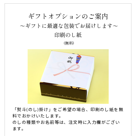
姉の還暦祝いに…とても喜んでくれて、写真も送っ
てくれました！
ギフトオプションのご案内
姉の還暦祝い
に購入いたしました。
～ギフトに最適な包装でお届けします～
こちらのバウムクーヘンは、ネットて還暦祝いと検索したと
印刷のし紙
ころ、ヒットして、色とりどりで、メッセージも入れること
(無料)
ができて、是非プレゼントしたいと思って注文しました。
姉は、とても喜んでくれて、写真も送ってくれました！
また、お祝いの機会に是非利用したいです。注文時や発送時
の丁寧なメールにも感謝申し上げます。（きりさん様）
ご購入頂いた商品：
還暦祝いの名入れバウムクーヘン（1個
入り）
「熨斗(のし)掛け」をご希望の場合、印刷のし紙を無
料でおかけいたします。
のしの種類やお名前等は、注文時に入力欄がござい
母のお誕生日に…大変喜んでいました。
ます。