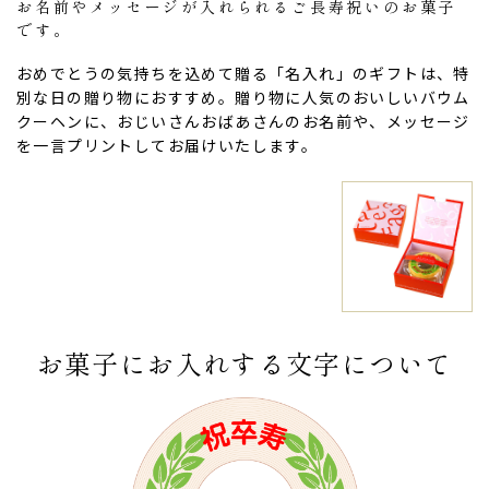
お名前やメッセージが入れられるご長寿祝いのお菓子
です。
おめでとうの気持ちを込めて贈る「名入れ」のギフトは、特
別な日の贈り物におすすめ。贈り物に人気のおいしいバウム
クーヘンに、おじいさんおばあさんのお名前や、メッセージ
を一言プリントしてお届けいたします。
ない
退職・異動の挨拶におすすめのお菓子ギ
もらって
は？
フト5選
失敗しな
お菓子にお入れする文字について