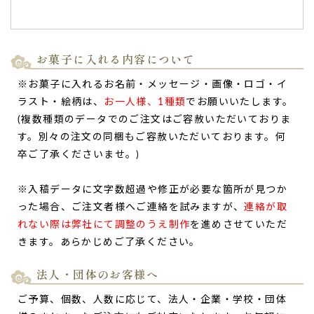
同僚の還暦祝い
のバウムクーヘンをお届けいただき、
サプラ
イズで、同僚もとても喜んでいました。
ご家族と一緒に楽しみながら、召し上がられたそうです。
（スージー様）
お菓子に入れる内容について
ご購入頂いた商品：
名入れ 祝還暦 バウムクーヘン(1個入り)
※お菓子に入れるお名前・メッセージ・画像・ロゴ・イ
ラスト・絵柄は、
お一人様、1種類
でお願いいたします。
(複数種類のデータでのご注文はご容赦いただいておりま
す。別々の注文の同梱もご容赦いただいております。何
卒ご了承くださいませ。)
親父の古希祝。納期も早く、親父も喜んでおりまし
たので感謝しております。
※入稿データに文字数超過や修正が必要な箇所が見つか
親父の古希祝
に買わせていただきました。
った場合、ご注文者様へご連絡を試みますが、
連絡が取
納期も早く、親父も喜んでおりました
ので感謝しておりま
れない際は弊社にて調整のうえ制作
を進めさせていただ
す。（購入者様）
きます。あらかじめご了承ください。
ご購入頂いた商品：
名入れ 祝古希 バウムクーヘン(1個入り)
法人・団体のお客様へ
ご予算、個数、人数に応じて、法人・企業・学校・団体