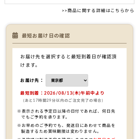
れました。
>>
商品に関する詳細はこちらから
名前入りというのもびっくりしていて大きな笑顔の花が咲き
ました!!
箱の色もとても可愛くてお祝いの雰囲気にぴったりでした
最短お届け日の確認
（みぃみ様）
ご購入頂いた商品：
米寿祝い（88歳）ご長寿祝いの名入れバ
ウムクーヘン（1個入り）
お届け先を選択すると最短到着日が確認頂
けます。
お届け先：
最短到着：2026/08/13(木)午前中より
(あと17時間29分以内のご注文完了の場合)
※表示される予定日以降の日付であれば、何日先
でもご予約を承ります。
※お早めのご予約でも、発送日にあわせて商品を
製造するため賞味期限は変わりません。