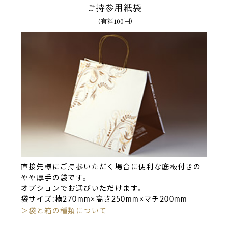
とても丁寧に梱包され大切に品物を扱っている事がよく分か
ご持参用紙袋
りました。
(有料100円)
失礼ですが「見た目が良いだけ」と思っていたので食べてビ
ックリ！
しっとりとした上品な味わいで、これなら追加注文も是非お
願いしたいと思っています。
（あんこ様）
ご購入頂いた商品：
百寿祝いの名入れバウムクーヘン（1個
入り）
紅茶を飲みながらゆっくり食べたよ、と言う返事
直接先様にご持参いただく場合に便利な底板付きの
を貰い嬉しかったです。
やや厚手の袋です。
オプションでお選びいただけます。
この度は思い通りの素敵なバームクーヘンをありがとうござ
袋サイズ:横270mm×高さ250mm×マチ200mm
いました。
＞袋と箱の種類について
還暦のお祝いの品を色々と考えていた中でこのバームクーヘ