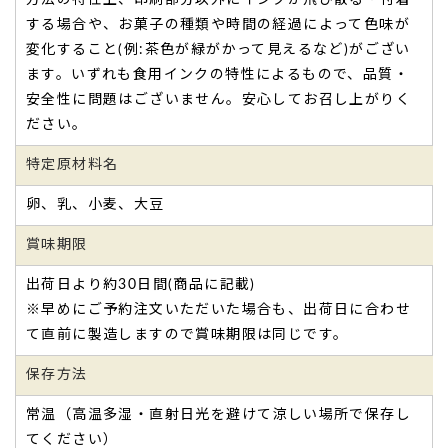
味はあんまり期待していませんでしたが、しっとり
する場合や、お菓子の種類や時間の経過によって色味が
していて、とても美味しかったです。
変化すること(例:茶色が緑がかって見えるなど)がござい
希望通りの品が届きました。
ます。いずれも食用インクの特性によるもので、品質・
文字入りということで、味はあんまり期待していませんでし
安全性に問題はございません。安心してお召し上がりく
たが、
ださい。
しっとりしていて、とても美味しかったです。
（購入者様）
ご購入頂いた商品：
還暦祝いの名入れバウムクーヘン（1個
特定原材料名
入り）
卵、乳、小麦、大豆
賞味期限
出荷日より約30日間(商品に記載)
※早めにご予約注文いただいた場合も、出荷日に合わせ
て直前に製造しますので賞味期限は同じです。
好き嫌いの多い方なのですが「とても美味しい」と
喜んでくれました。
保存方法
義兄のお母さんの米寿祝い
に 初めて注文させていただきま
常温（高温多湿・直射日光を避けて涼しい場所で保存し
した。
てください）
好き嫌いの多い方なのですが「とても美味しい」と喜んでく