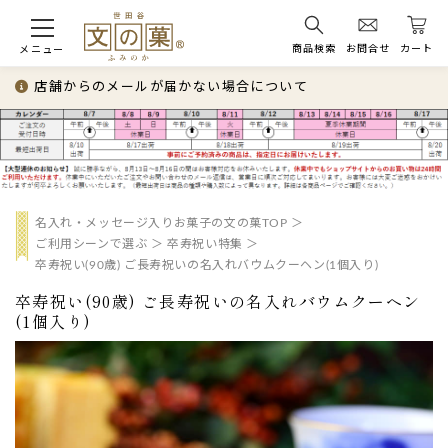
商品検索
お問合せ
カート
メニュー
店舗からのメールが届かない場合について
名入れ・メッセージ入りお菓子の文の菓TOP
ご利用シーンで選ぶ
卒寿祝い特集
卒寿祝い(90歳) ご長寿祝いの名入れバウムクーヘン(1個入り)
卒寿祝い(90歳) ご長寿祝いの名入れバウムクーヘン
(1個入り)