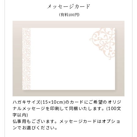
母のお誕生日
に送らせてもらいました。
メッセージカード
81歳もお祝いがあるなんて知らなくてギリギリに注文しまし
(有料100円)
たがちゃんと予定通りに発送して頂きありがと〜ございまし
た。
母も大変喜んでいました。
また何かの機会に利用したいと思います（みある様）
ご購入頂いた商品：
半寿祝い（81歳）の名入れバウムクーヘ
ン（1個入り）
失礼ですが「見た目が良いだけ」と思っていたので
ハガキサイズ(15×10cm)のカードにご希望のオリジ
食べてビックリ！
ナルメッセージを印刷して同梱いたします。(100文
字以内)
義父の百歳の内祝い
でお願いしました。お祝いの会が差し迫
仏事用もございます。メッセージカードはオプショ
っていて焦って注文したのですが最短の日にちで品物が届け
ンでお選びください。
られ一安心。