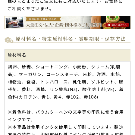
様のまとまったご注文にもご対応いたします。お気軽に
ご相談くださいませ。
離れて暮らす母に古希の記念に。思い出に残る素
敵な贈り物
離れて暮らす母に、古希の記念に
なるお菓子を探していたと
ころ、御社の商品に出会えました。
原材料名・特定原材料名・賞味期限・保存方法
日があまりない中でしたが、
オリジナルメッセージがつけら
れて、上品な梱包で誕生日当日に無事に母の元へ届きまし
て、母もとても喜んでいました。
原材料名
思い出に残る素敵な贈り物
ができ、心より感謝申し上げま
鶏卵、砂糖、ショートニング、小麦粉、クリーム(乳製
す。
品)、マーガリン、コーンスターチ、米粉、洋酒、水飴、
ご丁寧な対応もとても本当にありがとうございます。（K.O
様）
植物油、食塩、トレハロース、乳化剤、ソルビット、膨
ご購入頂いた商品：
名入れ 祝古希 バウムクーヘン(1個入り)
張剤、香料、酒精、リン酸塩(Na)、酸化防止剤(VE)、着
色料(カロチン、青1、黄4、赤102、赤106)
※着色料は、バウムクーヘンの文字等の印刷に使う食用
インクです。
※本商品は食用インクを使用して印刷しています。製造
方法の特性上、印刷部分以外にインクが飛び散る・付着