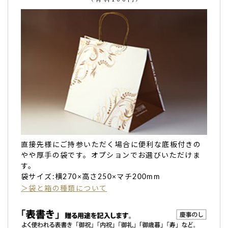
いいです！内祝で購入しました。箱は高級感があ
っていいと思います！
いいです！
内祝
で購入しました。
カステラは見れてないですが、
箱は高級感があっていい
と思
います！（購入者様）
ご購入頂いた商品：
名入れ 内祝 カステラ(0.6号/2本入り)
直接先様にご持参いただく場合に便利な底板付きの
やや厚手の袋です。オプションでお選びいただけま
す。
袋サイズ:横270×高さ250×マチ200mm
＞袋と箱の種類について
出産の内祝で。大変満足しました。名前も綺麗に入
ってました！