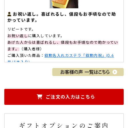
お祝い返し。喜ばれるし、値段もお手頃なので助
かっています。
リピートです。
お祝い返し
に購入しています。
あげた人からは喜ばれるし、値段もお手頃なので助かってい
ます。
（購入者様）
ご購入頂いた商品：
叙勲名入れカステラ「叙勲内祝」(0.6
号/1本入り)
ご注文の入力はこちら
孫の名前入りで、味も美味しかったと喜んでくれま
した。
ギフトオプションのご案内
内祝いで注文させて頂きました。