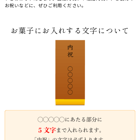
お祝いなどに、ぜひご利用ください。
お菓子にお入れする文字について
ない
退職・異動の挨拶におすすめのお菓子ギ
もらって
は？
フト5選
失敗しな