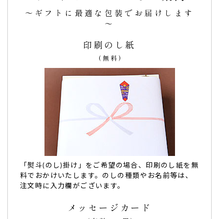
孫の名前入りで、贈った方がびっくり喜んでくれて味も美味
～ギフトに最適な包装でお届けします
しかったとタブルで喜んでくれて文の菓さんに頼んで良かっ
～
たです。
（やよちゃん様）
ご購入頂いた商品：
名入れ 内祝カステラ（0.6号/1本入り）
印刷のし紙
(無料)
久しぶりに美味しいカステラを頂きました、との
お言葉も頂き…
この度は大変お世話になりました。
こちらのショップさんは
とても丁寧で、細かくお知らせ頂き
「熨斗(のし)掛け」をご希望の場合、印刷のし紙を無
安心でした
。
料でおかけいたします。のしの種類やお名前等は、
贈り先の方のお名前の文字に
入力できない文字があったので
注文時に入力欄がございます。
すが、それもきちんと対応して頂きとても良かった
です。
久しぶりに美味しいカステラを頂きました、とのお言葉も頂
メッセージカード
き、こちらの商品にして良かった
なと思います。（購入者