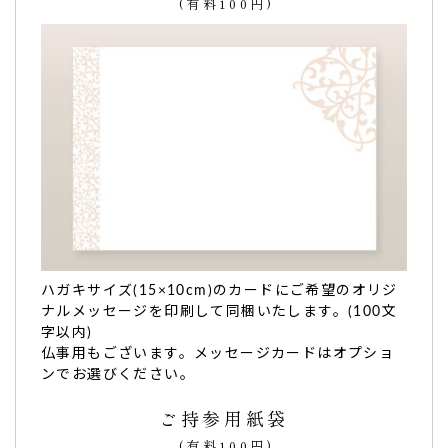
(有料100円)
様）
ご購入頂いた商品：
名入れ 内祝 カステラ(0.6号/1本入り)
出産の内祝いに。オリジナルの名前入りは喜ばれ
ます！
出産の内祝い
に。
親戚からの
出産のお祝いの内祝い返しに
利用させていただき
ハガキサイズ(15×10cm)のカードにご希望のオリジ
ました。
ナルメッセージを印刷して同梱いたします。(100文
カステラとお茶をお返しに選びました。
字以内)
とても喜んでいただけました
。
仏事用もございます。メッセージカードはオプショ
オリジナルの名前入りは喜ばれます！
（購入者様）
ンでお選びください。
ご購入頂いた商品：
名入れ 命名 カステラ(0.6号/1本入り)
ご持参用紙袋
(有料100円)