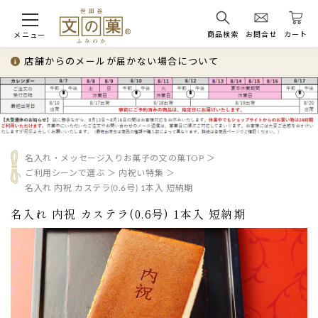
商品検索
お問合せ
カート
メニュー
店舗からのメールが届かない場合について
名入れ・メッセージ入りお菓子の文の菓TOP
ご利用シーンで選ぶ
内祝い特集
名入れ 内祝 カステラ(0.6号) 1本入 短納期
名入れ 内祝 カステラ(0.6号) 1本入 短納期