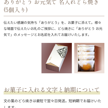
ありがとう お元気で 名入れどら焼き
(5個入り)
伝えたい感謝の気持ち「ありがとう」を、お菓子に添えて。様々
な場面で伝えたいお礼のご挨拶に、どら焼きに「ありがとう お元
気で」のメッセージとお名前を入れてお届けいたします。
ない
退職・異動の挨拶におすすめのお菓子ギ
もらって
は？
フト5選
失敗しな
お菓子に入れる文字と納期について
文の菓のどら焼きは最短で翌々日発送。短納期でお届けいた
します。