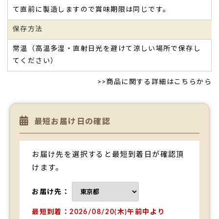
て直前に製造しますので賞味期限は同じです。
保存方法
部活の三送会で…母は泣いてくれました。想いを伝
えることができて嬉しかったです。
常温（高温多湿・直射日光を避けて涼しい場所で保存し
部活の三送会
で私たちから母たちに渡すことができ、
母は泣
てください）
いてくれました。
感動できる場面に文の菓のバウムクーヘンで
想いを伝えるこ
>>
商品に関する詳細はこちらから
とができて嬉しかったです。
ありがとうございました。（723様）
ご購入頂いた商品：
オリジナル名入れ・メッセージ入れ小バ
最短お届け日の確認
ウムクーヘン(5個入り)
お届け先を選択すると最短到着日が確認頂
けます。
お届け先：
最短到着：2026/08/20(木)午前中より