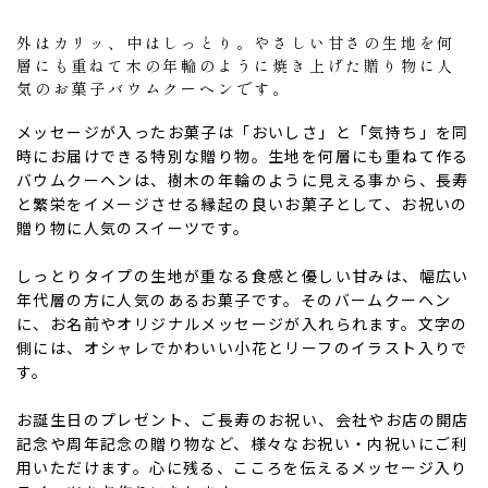
外はカリッ、中はしっとり。やさしい甘さの生地を何
層にも重ねて木の年輪のように焼き上げた贈り物に人
気のお菓子バウムクーヘンです。
メッセージが入ったお菓子は「おいしさ」と「気持ち」を同
時にお届けできる特別な贈り物。生地を何層にも重ねて作る
バウムクーヘンは、樹木の年輪のように見える事から、長寿
と繁栄をイメージさせる縁起の良いお菓子として、お祝いの
贈り物に人気のスイーツです。
しっとりタイプの生地が重なる食感と優しい甘みは、幅広い
ない
退職・異動の挨拶におすすめのお菓子ギ
もらって
年代層の方に人気のあるお菓子です。そのバームクーヘン
は？
フト5選
失敗しな
に、お名前やオリジナルメッセージが入れられます。文字の
側には、オシャレでかわいい小花とリーフのイラスト入りで
す。
お誕生日のプレゼント、ご長寿のお祝い、会社やお店の開店
記念や周年記念の贈り物など、様々なお祝い・内祝いにご利
用いただけます。心に残る、こころを伝えるメッセージ入り