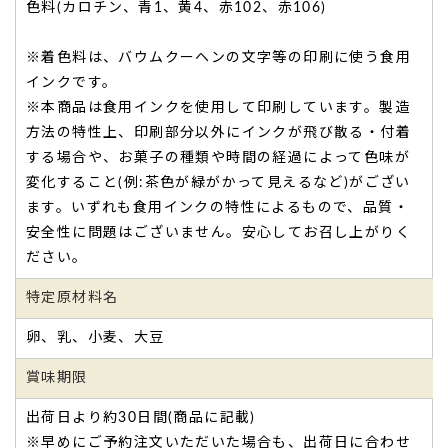
色料(カロチン、青1、黄4、赤102、赤106)
ムクーヘン（小花リーフ模様/1個入り）
※着色料は、バウムクーヘンの文字等の印刷に使う食用
インクです。
※本商品は食用インクを使用して印刷しています。製造
方法の特性上、印刷部分以外にインクが飛び散る・付着
する場合や、お菓子の種類や時間の経過によって色味が
退職祝いに…大変喜ばれ、お礼の連絡がきました。
変化すること(例:茶色が緑がかって見えるなど)がござい
ます。いずれも食用インクの特性によるもので、品質・
知り合いの退職祝い
に購入しました。
安全性に問題はございません。安心してお召し上がりく
自分は見ていないのですが、
大変喜ばれ、お礼の連絡がきま
ださい。
した。
本人の名前が入るのが特別感があり良かったです。（購入者
特定原材料名
様）
ご購入頂いた商品：
ハート模様 名入れ・オリジナルメッセー
卵、乳、小麦、大豆
ジ入れバウムクーヘン（1個入り）
賞味期限
出荷日より約30日間(商品に記載)
※早めにご予約注文いただいた場合も、出荷日に合わせ