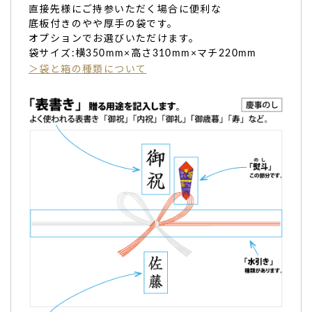
直接先様にご持参いただく場合に便利な
底板付きのやや厚手の袋です。
オプションでお選びいただけます。
メッセージだけでなく、イラストも可愛くてとても
袋サイズ:横350mm×高さ310mm×マチ220mm
喜んでもらえました。
＞袋と箱の種類について
メッセージだけでなく、
イラストも可愛くてとても喜んでも
らえました。
（購入者様）
ご購入頂いた商品：
オリジナルメッセージバウムクーヘン(動
物イラスト/1個入り)
会社での表彰式の記念品として…毎年大変喜ばれて
おります。
会社での表彰式の記念品
として、毎年お世話になっておりま
す。
バームクーヘンに綺麗にタイトル・会社名を入れて頂き、大