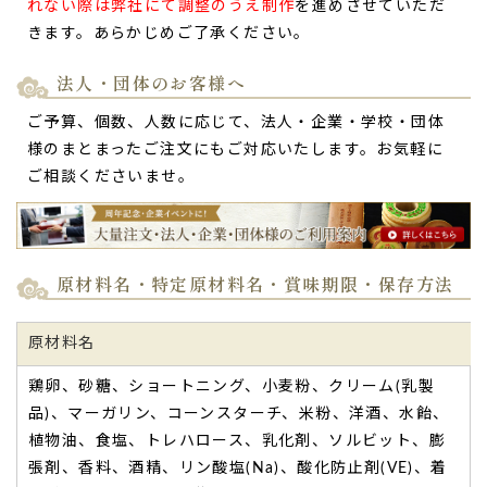
れない際は弊社にて調整のうえ制作
を進めさせていただ
ご購入頂いた商品：
オリジナルメッセージバウムクーヘン(動
きます。あらかじめご了承ください。
物イラスト/2個入り)
法人・団体のお客様へ
ご予算、個数、人数に応じて、法人・企業・学校・団体
様のまとまったご注文にもご対応いたします。お気軽に
ご相談くださいませ。
重量感のあるバームクーヘンに居合わせた家族が
圧倒されていたそうです。
原材料名・特定原材料名・賞味期限・保存方法
とても喜んでもらえました。
重量感のあるバームクーヘンに居合わせた家族が圧倒されて
いたそうです。
原材料名
実際の写真も転送されてきましたが、
贈った私も食べてみた
くなるようなお菓子でした。
鶏卵、砂糖、ショートニング、小麦粉、クリーム(乳製
メッセージを入れてもらえるサービス、これは良いものを見
品)、マーガリン、コーンスターチ、米粉、洋酒、水飴、
付けたと、誇らしい気持ちで一杯です。
植物油、食塩、トレハロース、乳化剤、ソルビット、膨
本当にありがとうございました。（もんきち様）
張剤、香料、酒精、リン酸塩(Na)、酸化防止剤(VE)、着
ご購入頂いた商品：
オリジナル名入れ・メッセージ入れバウ