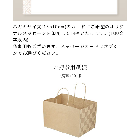
変美味しく、社員からも好評
でした。
また、機会がありましたら是非お願いします。（M.N様）
ご購入頂いた商品：
オリジナルメッセージバウムクーヘン(グ
リーン・エンブレム風/1個入り)
ハガキサイズ(15×10cm)のカードにご希望のオリジ
ナルメッセージを印刷して同梱いたします。(100文
字以内)
仏事用もございます。メッセージカードはオプショ
ンでお選びください。
ご持参用紙袋
(有料100円)
イラストも可愛くてとても喜んでもらえました。
メッセージだけでなく、イラストも可愛くてとても喜んでも
らえました。（購入者様）
ご購入頂いた商品：
オリジナル名入れ・メッセージ入れバウ
ムクーヘン（動物イラスト/1個入り）