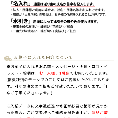
変喜ばれております。
味もとてもしっとりとしていて美味しかったです。
発注担当の私も頂きましたが大満足でした。ありがとうござ
いました。（KM様）
ご購入頂いた商品：
オリジナル名入れ・メッセージ入れバウ
ムクーヘン（グリーン・エンブレム風/1個入り）
お菓子に入れる内容について
※お菓子に入れるお名前・メッセージ・画像・ロゴ・イ
ラスト・絵柄は、
お一人様、1種類
でお願いいたします。
いい甘さで食べやすくとっても美味しかった！メッ
(複数種類のデータでのご注文はご容赦いただいておりま
セージもとても可愛くて好評！
す。別々の注文の同梱もご容赦いただいております。何
バウムクーヘンを購入させて頂きました！
卒ご了承くださいませ。)
いい甘さで食べやすくてとっても美味しかったです！
また別のも購入したいと思いました^_^
※入稿データに文字数超過や修正が必要な箇所が見つか
メッセージもとても可愛くて好評でした！
った場合、ご注文者様へご連絡を試みますが、
連絡が取
ありがとうございました♡（クォンギュ様）