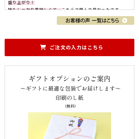
盛り上がり！
味もしっかり美味しくて、
こちらで頼んで良かったです。
ありがとうございました。（ゆう様）
ご購入頂いた商品：
オリジナル名入れ・メッセージ入れ小バ
ウムクーヘン(グリーン・エンブレム風/5個入り)
オリジナルメッセージカステラ ハート模
様(0.6号/1本入り/木箱入り)
ご注文の入力はこちら
ギフトオプションのご案内
～ギフトに最適な包装でお届けします～
印刷のし紙
設立20年記念としてメンバーに。文字も綺麗には
っきり「食べるのがもったいない」
(無料)
バスクラリネットアンサンブル「ラス・クラリネーテス」の
設立20年記念としてメンバーに
お渡ししました。
文字も綺麗にはっきり入っており「食べるのがもったいな
い」との声をもらいました。