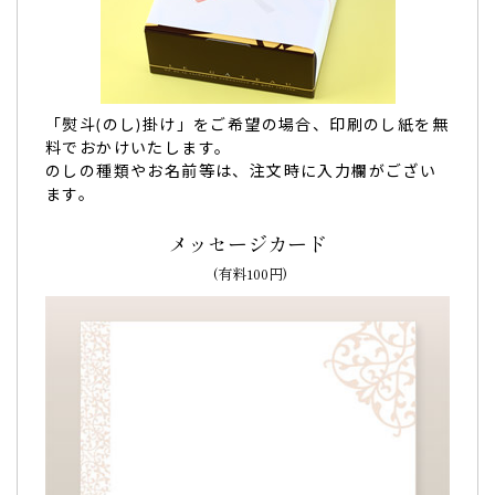
よくあるバームクーヘンのパサパサ感はなく、
しっとりふん
わり
しています。
世田谷文の菓さんにお願いして正解でした。また機会があり
ましたらよろしくお願いします。（なおみ様）
ご購入頂いた商品：
オリジナル名入れ・メッセージ入れ小バ
「熨斗(のし)掛け」をご希望の場合、印刷のし紙を無
ウムクーヘン(グリーン・エンブレム風/10個入り)
料でおかけいたします。
のしの種類やお名前等は、注文時に入力欄がござい
ます。
メッセージカード
(有料100円)
会社の創立記念品。とてもやわらかくてしっとり、
大変美味しく社員からも好評
会社の創立記念品
として「バームクーヘン（オリジナルメッ
セージ入り）」を注文させていただきました。
メールでやり取りさせていただきましたが、丁寧かつ親切に
ご対応いただきました。
バームクーヘンは
とてもやわらかくてしっとりしていて、大