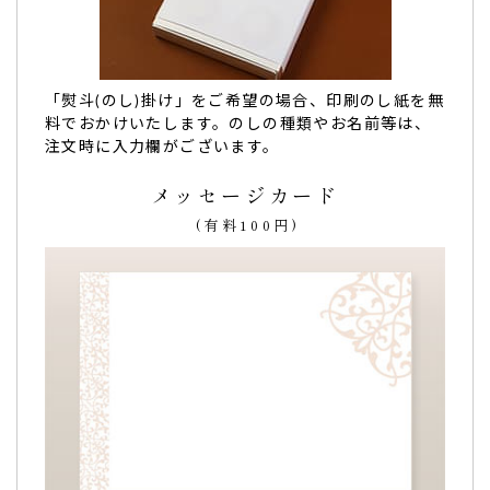
お世話になりありがとうございました。
先方には
大変喜んで頂いて、SMSにも載せて頂いた程です。
「めっちゃ美味しい！」
と喜ばれ、味もさることながら、
名
「熨斗(のし)掛け」をご希望の場合、印刷のし紙を無
前入りにも大変感動
して頂きました。
料でおかけいたします。のしの種類やお名前等は、
とても良い品を贈らせて頂けて、こちらとしても大変有り難
注文時に入力欄がございます。
かったです。
またお世話になるかと思います。
メッセージカード
その時はまた宜しくお願いします。
(有料100円)
ありがとうございました。（ふじまる様）
ご購入頂いた商品：
創立・設立・周年記念 オリジナルメッセ
ージ入り マカロン(10個入り)
店名やメッセージに驚かれて、もちろん喜んでいた
だけました！