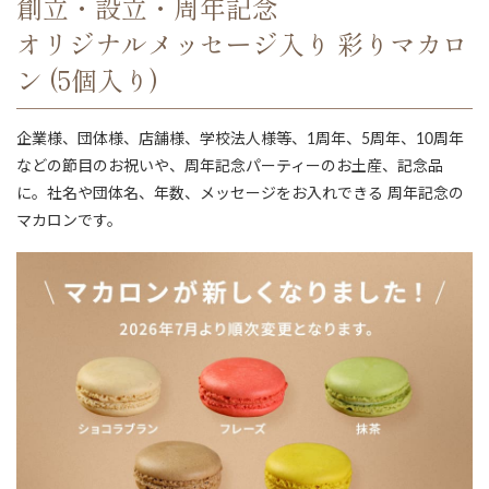
創立・設立・周年記念
オリジナルメッセージ入り 彩りマカロ
ン (5個入り)
企業様、団体様、店舗様、学校法人様等、1周年、5周年、10周年
などの節目のお祝いや、周年記念パーティーのお土産、記念品
に。社名や団体名、年数、メッセージをお入れできる 周年記念の
マカロンです。
ない
退職・異動の挨拶におすすめのお菓子ギ
もらって
は？
フト5選
失敗しな