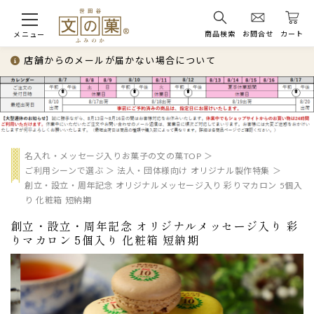
商品検索
お問合せ
カート
メニュー
店舗からのメールが届かない場合について
名入れ・メッセージ入りお菓子の文の菓TOP
ご利用シーンで選ぶ
法人・団体様向け オリジナル製作特集
創立・設立・周年記念 オリジナルメッセージ入り 彩りマカロン 5個入
り 化粧箱 短納期
創立・設立・周年記念 オリジナルメッセージ入り 彩
りマカロン 5個入り 化粧箱 短納期