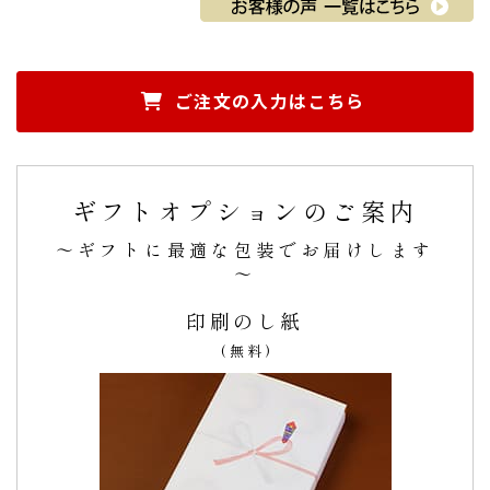
SNSにもUP頂き、「美味しくいただきました」と
ご注文の入力はこちら
の感想を頂戴しました。
迅速なご対応ありがとうございました。
先方様にも、
SNSにもUP頂き、「美味しくいただきました」
ギフトオプションのご案内
との感想を頂戴しました。
この度はありがとうございました。（購入者様）
～ギフトに最適な包装でお届けします
ご購入頂いた商品：
創立・設立・周年記念 オリジナルメッセ
～
ージ入り マカロン(30個入り)
印刷のし紙
(無料)
大変喜んで頂いてSMSにも載せて頂いた程です。名
前入りにも大変感動して…