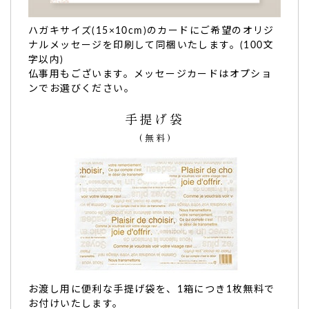
本日、無事に直接お渡しすることができて、
店名やメッセー
ハガキサイズ(15×10cm)のカードにご希望のオリジ
ジに驚かれて、もちろん喜んでいただけました！
ナルメッセージを印刷して同梱いたします。(100文
私も、とても嬉しかったです。
字以内)
【世田谷 文の菓】様に出会えてよかったです。
仏事用もございます。メッセージカードはオプショ
本当に、ありがとうございます！
ンでお選びください。
またの機会には、利用させていただきたいと思いますので、
手提げ袋
よろしくお願い申し上げます。
（購入者様）
(無料)
ご購入頂いた商品：
創立・設立・周年記念 オリジナルメッセ
ージ入り マカロン(3個入り)
TOP
知人のお店のお祝いにオリジナリティのあるものが
欲しくて。見た目から喜んでもらえ…
お渡し用に便利な手提げ袋を、1箱につき1枚無料で
お付けいたします。