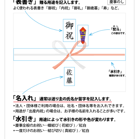
甘さも程よく生地もふわふわで美味しいどら焼きで評判が良
く
また利用したいと思いました。
パッケージも素敵で良い記念になりました。
（スマイル様）
ご購入頂いた商品：
創立・設立・周年 記念 オリジナルどら
焼き「もじどら」(5個入り)
介護施設の20周年で…皆様「とても美味しい」と
喜ばれていました。
今回は
事業所（認知症高齢者が１８名入居する介護施設）の
２０周年の祝賀会の際にお配りする品
として
利用させていただきました。
味については（正直、そんなに期待していませんでした
が・・ ）
とても上品なお味で、皆様「とても美味しい」と喜ばれてい