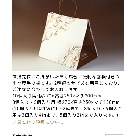
知り合いの飲食店が30周年で…感謝しておりま
す！
先日、
知り合いの飲食店が30周年の祝い
として記念のカステ
ラを贈ったところ感動しました、との言葉を頂き満面の笑み
で喜んで頂いた様子を想像しながら感謝しております！
お祝いに華を添えることが出来ましてありがとうございまし
た。（おぐりん様）
ご購入頂いた商品：
創立・設立・周年記念カステラ（0.6
号/1本入り）
直接先様にご持参いただく場合に便利な底板付きの
やや厚手の袋です。2種類のサイズを用意しており、
ご注文に合わせてお入れします。
10個入り用:横270×高さ250×マチ200mm
3個入り・5個入り用:横270×高さ250×マチ150mm
(10個入り用は1袋に1～2箱まで、3個入り・5個入り
職場の周年記念。甘さも程よく生地もふわふわで
用は3個入り4箱まで、5個入り2箱まで入ります。)
美味しいどら焼きで評判が良く
＞袋と箱の種類について
職場の周年記念
に文字を入れていただきどら焼きをスタッフ
に配りました。