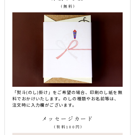
に写真も撮ってくれていました。
(無料)
こちらにお願いしてよかったです。
本当にありがとうございました！（ゆき様）
ご購入頂いた商品：
創立・設立・周年 記念 オリジナルどら
焼き「もじどら」(5個入り)
名前入りでとても喜んでくださいました！
お世話になりました！
「熨斗(のし)掛け」をご希望の場合、印刷のし紙を無
名前入りでとても喜んでくださいました！！（華 様）
料でおかけいたします。のしの種類やお名前等は、
ご購入頂いた商品：
創立・設立・周年記念 オリジナルどら焼
注文時に入力欄がございます。
き「もじどら」（10個入り）
メッセージカード
(有料100円)