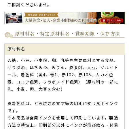
ご相談くださいませ。
心から喜んでもらえ、贈った私としてもとても
原材料名・特定原材料名・賞味期限・保存方法
Happyになりました。
受け取られた方には驚きと共に心から喜んでもらえ、贈った
原材料名
私としてもとてもHappyになりました。
また、御社の良心的な価格設定と迅速な納期対応には、とて
砂糖、小豆、小麦粉、卵、乳等を主要原料とする食品、
も感謝しております。
サラダ油、はちみつ、みりん、膨張剤、大豆、ソルビト
次なる10周年の際には、当社としてもさらに拡大し、今回以
ール、着色料（黄4、青1、赤102、赤106、カカオ色
上の大規模なご依頼できる企業へと成長してまいる所存で
素、ココア色素、フラボノイド色素）（原材料の一部に
す。
乳、小麦、卵、大豆を含む）
ゆえに、互いが妥協なく成長を続け、より高いステージで再
び協働できることを確信しています。（CXJ うまこと様）
ご購入頂いた商品：
創立・設立・周年記念 オリジナルどら焼
※着色料は、どら焼きの文字等の印刷に使う食用インク
き「もじどら」（10個入り）
です。
※本商品は食用インクを使用して印刷しています。製造
方法の特性上、印刷部分以外にインクが飛び散る・付着