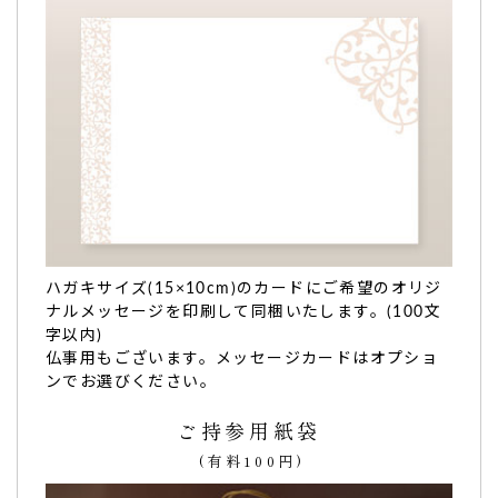
職場の周年記念の品。少量でも注文できるので、と
てもありがたかったです。
初めて利用させていただきました。
職場の周年記念の品
でしたが、大変喜ばれました。
オリジナルのどら焼きを
少量でも注文できるので、とてもあ
りがたかった
です。
お味も上品で美味しい
とお褒めの言葉をいただきました。
また別の用途でも利用したいと思います。（らまそんぐ様）
ハガキサイズ(15×10cm)のカードにご希望のオリジ
ご購入頂いた商品：
創立・設立・周年 記念 オリジナルどら
ナルメッセージを印刷して同梱いたします。(100文
焼き「もじどら」(5個入り)
字以内)
仏事用もございます。メッセージカードはオプショ
ンでお選びください。
ご持参用紙袋
(有料100円)