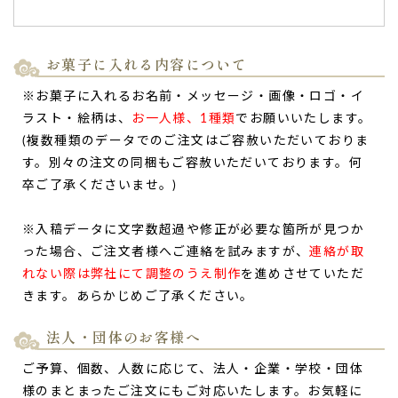
ました。
梱包も丁寧で、箱などのデザインも品があり、満足していま
す。
お菓子に入れる内容について
主催者としての感想として、
※お菓子に入れるお名前・メッセージ・画像・ロゴ・イ
焼き印については事業所に携わる職員たちがとても喜んでい
ラスト・絵柄は、
お一人様、1種類
でお願いいたします。
ました。
(複数種類のデータでのご注文はご容赦いただいておりま
食べる前にどら焼きの刻印を皆、スマホで撮影する姿が見ら
す。別々の注文の同梱もご容赦いただいております。何
れ、そのような姿が見られたことがとても嬉しかったです。
卒ご了承くださいませ。)
２０年という大きな節目、お祝いの場にふさわしい商品であ
ったと思いますし、
※入稿データに文字数超過や修正が必要な箇所が見つか
一つひとつのどら焼きが、我が事業所のお祝いを共に祝って
った場合、ご注文者様へご連絡を試みますが、
連絡が取
くれているようにも感じられる商品であったと思います。
れない際は弊社にて調整のうえ制作
を進めさせていただ
ありがとうございました。（ホーム長様）
TOP
きます。あらかじめご了承ください。
ご購入頂いた商品：
創立・設立・周年記念 オリジナルどら焼
き「もじどら」（10個入り）
法人・団体のお客様へ
ご予算、個数、人数に応じて、法人・企業・学校・団体
様のまとまったご注文にもご対応いたします。お気軽に