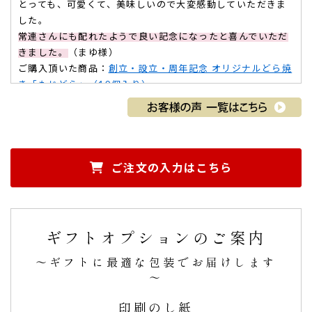
とっても、可愛くて、美味しいので大変感動していただきま
した。
常連さんにも配れたようで良い記念になったと喜んでいただ
きました。
（まゆ様）
ご購入頂いた商品：
創立・設立・周年記念 オリジナルどら焼
き「もじどら」（10個入り）
ご注文の入力はこちら
行きつけの居酒屋さんの周年のお祝い。インスタ
にのせるために写真も…
ギフトオプションのご案内
行きつけの居酒屋さんの周年のお祝い
に購入させていただき
ました。
～ギフトに最適な包装でお届けします
急遽飲みに行くことが決まったため、
本来の納期より２日早
～
くお願いしましたが快く引き受けてくださいました。
お店のおかみさんも大変喜んでくれ、インスタにのせるため
印刷のし紙