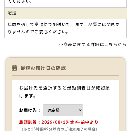
てください）
会社の20周年記念に、日頃がんばってくれている社員と社長
への感謝の気持ちでなにかサプライズ
ができないかなと思っ
配送
て調べていたら『文の菓』さんに出逢いました。
社長にも従業員にも内緒で注文したので、
年内最後の会議
年間を通して常温便で配送いたします。品質には問題あ
（忘年会）でジャジャーンとプレゼント
したら、とーっても
りませんのでご安心ください。
喜んでくれました！
みんな「えー！こんなことできるの?!」と驚いていました！
>>
商品に関する詳細はこちらから
社長も20周年の刻印されたどら焼きの写真を撮りまくり
（笑）！
本当に嬉しかったようで、お得意さんや社長仲間にもどら焼
最短お届け日の確認
きを配り、社長仲間からも「自分の会社でもやりたいから教
えて」と問い合わせがありました。
こんなに喜んでもらえて、私もハッピーでした。
お届け先を選択すると最短到着日が確認頂
また近いうちに、親の喜寿のお祝いでも『文の菓』さんにお
けます。
願いしたいなと思っています。
ありがとうございました！（ぽんすけ様）
お届け先：
ご購入頂いた商品：
創立・設立・周年 記念 オリジナルどら
焼き「もじどら」(10個入り)
最短到着：2026/08/19(水)午前中より
(あと18時間49分以内のご注文完了の場合)