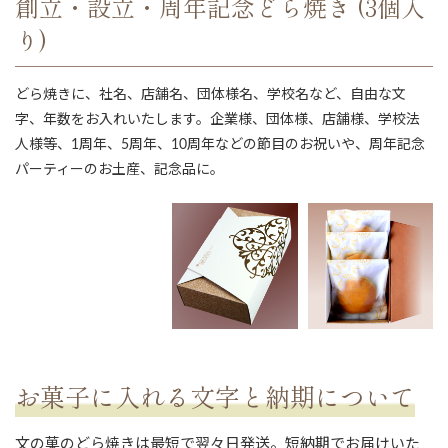
創立・設立・周年記念どら焼き (3個入
り)
どら焼きに、社名、店舗名、団体様名、学校名など、自由な文
字、年数をお入れいたします。企業様、団体様、店舗様、学校法
人様等、1周年、5周年、10周年などの節目のお祝いや、周年記念
パーティーのお土産、記念品に。
ない
退職・異動の挨拶におすすめのお菓子ギ
もらって
は？
フト5選
失敗しな
お菓子に入れる文字と納期について
文の菓のどら焼きは最短で翌々日発送。短納期でお届けいた