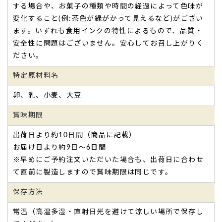
する場合や、お菓子の種類や時間の経過によって色味が
変化すること(例:茶色が緑がかって見えるなど)がござい
ます。いずれも食用インクの特性によるもので、品質・
安全性に問題はございません。安心してお召し上がりく
会社の20周年に。社員にも喜んでもらえました。
ださい。
会社の２０周年
に使用しましたが、大変良かったです。
特定原材料名
社員にも喜んでもらえました。
お蔭様でこれからの業務遂行にも拍車がかかりました。
卵、乳、小麦、大豆
ありがとうございました。（ヒロちゃん様）
ご購入頂いた商品：
創立・設立・周年記念 オリジナルどら焼
賞味期限
き「もじどら」（5個入り）
出荷日より約10日間（商品に記載）
お届け日より約9日～6日間
※早めにご予約注文いただいた場合も、出荷日に合わせ
て直前に製造しますので賞味期限は同じです。
保存方法
会社の20周年記念。社長も20周年の刻印されたど
常温（高温多湿・直射日光を避けて涼しい場所で保存し
ら焼きの写真を撮りまくり（笑）！