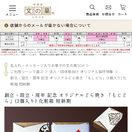
商品検索
お問合せ
カート
メニュー
店舗からのメールが届かない場合について
名入れ・メッセージ入りお菓子の文の菓TOP
ご利用シーンで選ぶ
法人・団体様向け オリジナル製作特集
創立・設立・周年 記念 オリジナルどら焼き 「もじどら」(3個入り) 化
粧箱 短納期
創立・設立・周年 記念 オリジナルどら焼き 「もじど
ら」(3個入り) 化粧箱 短納期