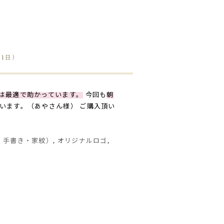
31日）
は最適で助かっています。
今回も
朝
います。（あやさん様） ご購入頂い
・手書き・家紋）
,
オリジナルロゴ
,