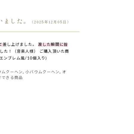
いました。
（2025年12月05日）
て
差し上げました。
渡した瞬間に皆
した！（音楽人様） ご購入頂いた商
ンブレム風/10個入り)
ウムクーヘン
,
小バウムクーヘン
,
オ
でできる商品