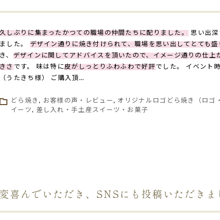
久しぶりに集まったかつての職場の仲間たちに配りました。
思い出深
ました。
デザイン通りに焼き付けられて、職場を思い出してとても盛
き、
デザインに関してアドバイスを頂いたので、イメージ通りの仕上
きさ
です。 味は特に
皮がしっとりふわふわで好評
でした。 イベント
（うたきち様） ご購入頂…
どら焼き
,
お客様の声・レビュー
,
オリジナルロゴどら焼き（ロゴ
イーツ
,
差し入れ・手土産スイーツ・お菓子
変喜んでいただき、SNSにも投稿いただきま