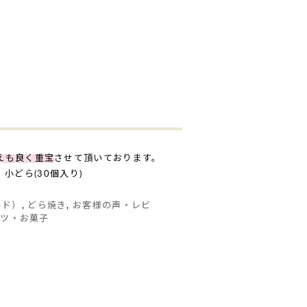
えも良く重宝
させて頂いております。
小どら(30個入り)
ード）
,
どら焼き
,
お客様の声・レビ
ーツ・お菓子