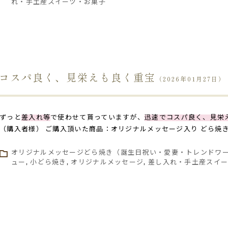
れ・手土産スイーツ・お菓子
コスパ良く、見栄えも良く重宝
（2026年01月27日）
ずっと
差入れ等
で使わせて貰っていますが、
迅速でコスパ良く、見栄
（購入者様） ご購入頂いた商品：オリジナルメッセージ入り どら焼き 
オリジナルメッセージどら焼き（誕生日祝い・愛妻・トレンドワ
ュー
,
小どら焼き
,
オリジナルメッセージ
,
差し入れ・手土産スイ