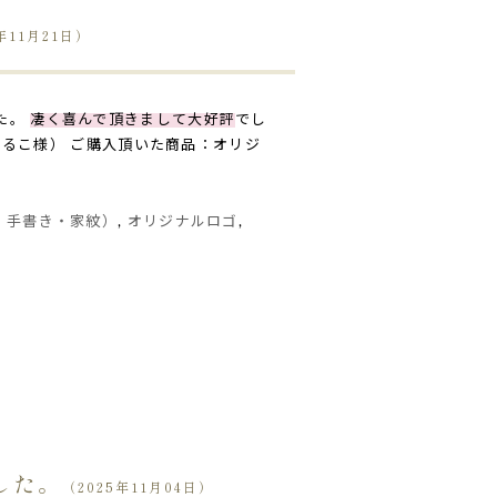
年11月21日）
た。
凄く喜んで頂きまして大好評
でし
まるこ様） ご購入頂いた商品：オリジ
・手書き・家紋）
,
オリジナルロゴ
,
した。
（2025年11月04日）