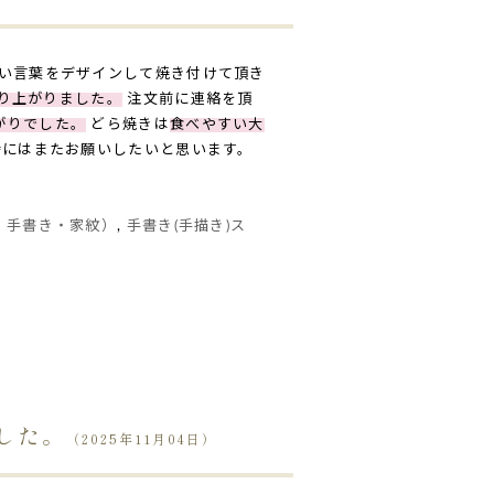
い言葉をデザインして焼き付けて頂き
り上がりました。
注文前に連絡を頂
がりでした。
どら焼きは
食べやすい大
時にはまたお願いしたいと思います。
・手書き・家紋）
,
手書き(手描き)ス
した。
（2025年11月04日）