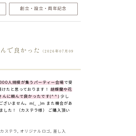
創立・設立・周年記念
頼んで良かった
（2026年07月09
〜300人規模が集うパーティー会場
で受
頂けたと思っております！
胡蝶蘭や花
頼んで良かったです(⁠^⁠^⁠)
少し
いません。m(_ _)m また機会があ
ました！（カステラ様） ご購入頂い
ゴカステラ
,
オリジナルロゴ
,
差し入