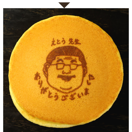
ない
退職・異動の挨拶におすすめのお菓子ギ
もらって
は？
フト5選
失敗しな