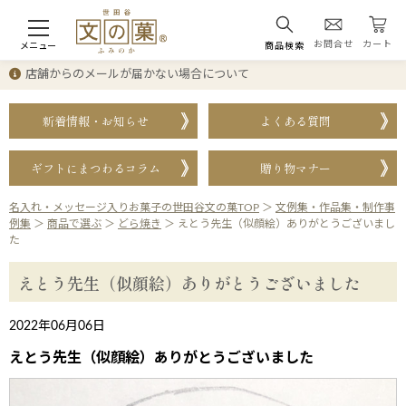
お問合せ
カート
メニュー
商品検索
店舗からのメールが届かない場合について
新着情報・お知らせ
よくある質問
ギフトにまつわるコラム
贈り物マナー
名入れ・メッセージ入りお菓子の世田谷文の菓TOP
＞
文例集・作品集・制作事
例集
＞
商品で選ぶ
＞
どら焼き
＞
えとう先生（似顔絵）ありがとうございまし
た
えとう先生（似顔絵）ありがとうございました
2022年06月06日
えとう先生（似顔絵）ありがとうございました