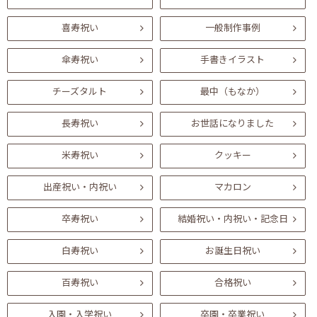
喜寿祝い
一般制作事例
傘寿祝い
手書きイラスト
チーズタルト
最中（もなか）
長寿祝い
お世話になりました
米寿祝い
クッキー
出産祝い・内祝い
マカロン
卒寿祝い
結婚祝い・内祝い・記念日
白寿祝い
お誕生日祝い
百寿祝い
合格祝い
入園・入学祝い
卒園・卒業祝い