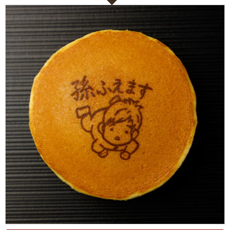
ない
退職・異動の挨拶におすすめのお菓子ギ
もらって
は？
フト5選
失敗しな