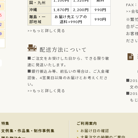
1,100円
1,320円
無料
国・九州
FAX：
沖縄
1,870円
2,200円
990円
>>会
離島・一
お届け先エリアの
990円
※繁
部地域
送料+990円
合が
>>もっと詳しく見る
お客
ださ
配送方法について
■ご注文をお受けした日から、できる限り敏
速に発送いたします。
■銀行振込み等、前払いの場合は、ご入金確
認後、4営業日以降のお届けとお考えくださ
■20
い。
文の菓
>>もっと詳しく見る
■20
もじど
特集
ご利用案内
文例集・作品集・制作事例集
お届け日の確認
大量注文の納期のご案内