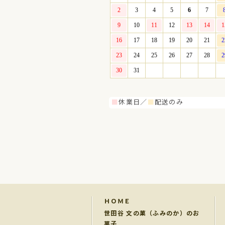
■
休業日／
■
配送のみ
ＨＯＭＥ
世田谷 文の菓（ふみのか）のお
菓子