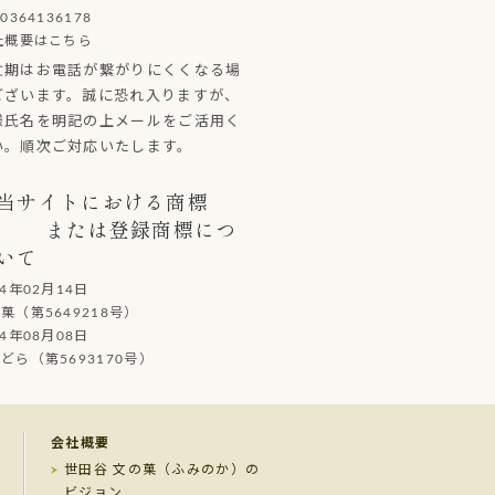
0364136178
社概要はこちら
忙期はお電話が繋がりにくくなる場
ございます。誠に恐れ入りますが、
様氏名を明記の上メールをご活用く
い。順次ご対応いたします。
当サイトにおける商標
または登録商標につ
いて
14年02月14日
（第5649218号）
14年08月08日
ら（第5693170号）
会社概要
世田谷 文の菓（ふみのか）の
ビジョン