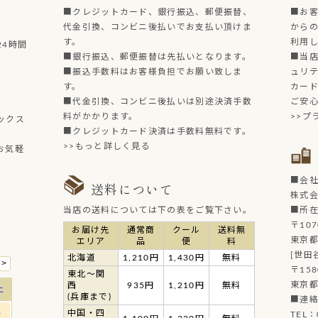
■クレジットカード、銀行振込、郵便振替、
■お
代金引換、コンビニ後払いでお支払い頂けま
からの
す。
利用
4時間
■銀行振込、郵便振替は先払いとなります。
■当店
■振込手数料はお客様負担でお願い致しま
ュリ
す。
カー
■代金引換、コンビニ後払いは別途決済手数
ご安
料がかかります。
>>プ
ックス
■クレジットカード決済は手数料無料です。
>>もっと詳しく見る
お気軽
■会
送料について
株式
当店の送料については下の表をご覧下さい。
■所
〒107
お届け先
通常商
クール
送料無
東京都
エリア
品
便
料
[世田
北海道
1,210円
1,430円
無料
〒158
東北～関
東京都
西
935円
1,210円
無料
(兵庫まで)
■連
中国・四
TEL：