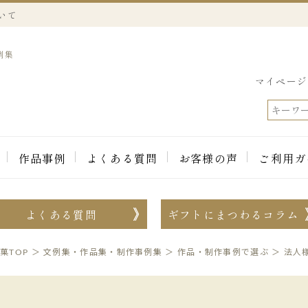
いて
例集
マイページ
作品事例
よくある質問
お客様の声
ご利用ガ
よくある質問
ギフトにまつわるコラム
菓TOP
＞
文例集・作品集・制作事例集
＞
作品・制作事例で選ぶ
＞
法人