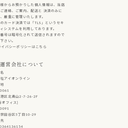
客様からお預かりした個人情報は、当店
ご連絡、ご案内、配送と 決済のみに
し、厳重に管理いたします。
のカード決済では「TLS」というセキ
ティシステムを利用しております。
ド番号は暗号化されて送信されますので
心下さい。
ライバシーポリシーはこちら
運営会社について
社名
会社アイオンライン
在地
0061
港区北青山2-7-26-2F
谷オフィス]
0091
世田谷区5丁目10-29
絡先
0364136154