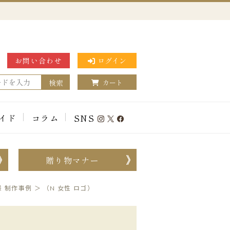
お問い合わせ
ログイン
検索
カート
イド
コラム
SNS
贈り物マナー
様 制作事例
＞
（N 女性 ロゴ）