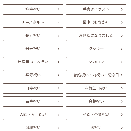
傘寿祝い
手書きイラスト
チーズタルト
最中（もなか）
長寿祝い
お世話になりました
米寿祝い
クッキー
出産祝い・内祝い
マカロン
卒寿祝い
結婚祝い・内祝い・記念日
白寿祝い
お誕生日祝い
百寿祝い
合格祝い
入園・入学祝い
卒園・卒業祝い
退職祝い
お祝い