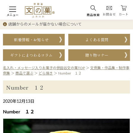
お問合せ
カート
メニュー
商品検索
店舗からのメールが届かない場合について
新着情報・お知らせ
よくある質問
ギフトにまつわるコラム
贈り物マナー
名入れ・メッセージ入りお菓子の世田谷文の菓TOP
＞
文例集・作品集・制作事
例集
＞
商品で選ぶ
＞
どら焼き
＞
Number １２
Number １２
2020年12月13日
Number １２