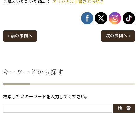
ご購入いただいた商品：
オリジナル手書きどら焼き
« 前の事例へ
次の事例へ »
キーワードから探す
ない
退職・異動の挨拶におすすめのお菓子ギ
もらって
は？
フト5選
失敗しな
検索したいキーワードを入力してください。