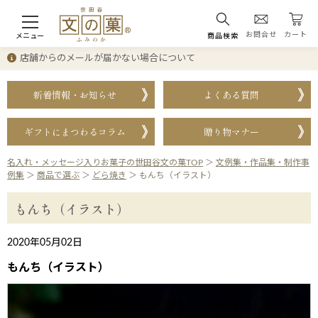
お問合せ
カート
メニュー
商品検索
店舗からのメールが届かない場合について
新着情報・お知らせ
よくある質問
ギフトにまつわるコラム
贈り物マナー
名入れ・メッセージ入りお菓子の世田谷文の菓TOP
＞
文例集・作品集・制作事
例集
＞
商品で選ぶ
＞
どら焼き
＞
もんち（イラスト）
もんち（イラスト）
2020年05月02日
もんち（イラスト）