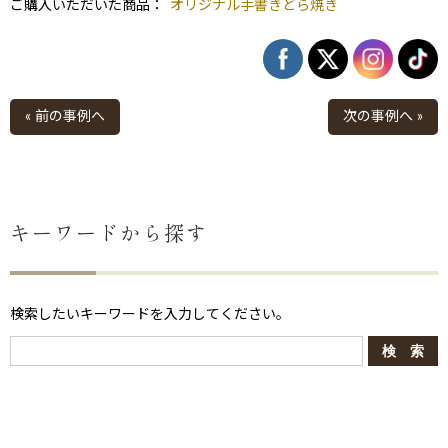
ご購入いただいた商品：
オリジナル手書きどら焼き
« 前の事例へ
次の事例へ »
キーワードから探す
ない
退職・異動の挨拶におすすめのお菓子ギ
もらって
は？
フト5選
失敗しな
検索したいキーワードを入力してください。