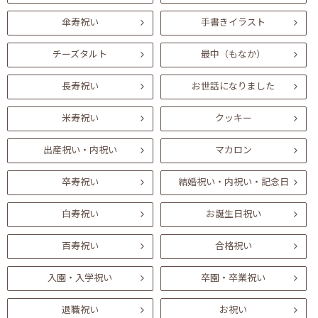
傘寿祝い
手書きイラスト
チーズタルト
最中（もなか）
長寿祝い
お世話になりました
米寿祝い
クッキー
出産祝い・内祝い
マカロン
卒寿祝い
結婚祝い・内祝い・記念日
白寿祝い
お誕生日祝い
百寿祝い
合格祝い
入園・入学祝い
卒園・卒業祝い
退職祝い
お祝い