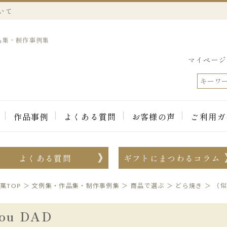
いて
作品集・制作事例集
マイページ
作品事例
よくある質問
お客様の声
ご利用ガ
よくある質問
ギフトにまつわるコラム
菓TOP
＞
文例集・作品集・制作事例集
＞
商品で選ぶ
＞
どら焼き
＞
（似
ou DAD