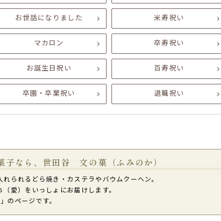
お世話になりました
米寿祝い
マカロン
卒寿祝い
お誕生日祝い
百寿祝い
卒園・卒業祝い
退職祝い
菓子なら、世田谷 文の菓（ふみのか）
入れられるどら焼き・カステラやバウムクーヘン。
ち（愛）をいっしょにお届けします。
AD」のページです。