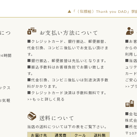
▲「（似顔絵）Thank you DAD
につ
お支払い方法について
■クレジットカード、銀行振込、郵便振替、
■お
代金引換、コンビニ後払いでお支払い頂けま
からの
す。
利用
4時間
■銀行振込、郵便振替は先払いとなります。
■当店
■振込手数料はお客様負担でお願い致しま
ュリ
す。
カー
■代金引換、コンビニ後払いは別途決済手数
ご安
料がかかります。
>>プ
ックス
■クレジットカード決済は手数料無料です。
>>もっと詳しく見る
お気軽
■会
送料について
株式
当店の送料については下の表をご覧下さい。
■所
〒107
お届け先
通常商
クール
送料無