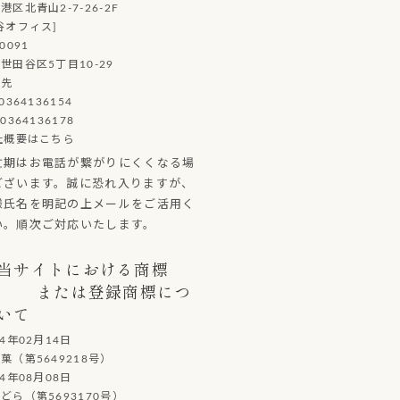
港区北青山2-7-26-2F
谷オフィス]
0091
世田谷区5丁目10-29
絡先
0364136154
0364136178
社概要はこちら
忙期はお電話が繋がりにくくなる場
ございます。誠に恐れ入りますが、
様氏名を明記の上メールをご活用く
い。順次ご対応いたします。
当サイトにおける商標
または登録商標につ
いて
14年02月14日
（第5649218号）
14年08月08日
ら（第5693170号）