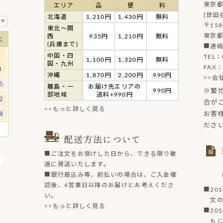
東京都
エリア
品
便
料
[世田
北海道
1,210円
1,430円
無料
〒158
東北～関
東京都
西
935円
1,210円
無料
(兵庫まで)
■連
中国・四
TEL：
1,100円
1,320円
無料
国・九州
FAX：
沖縄
1,870円
2,200円
990円
>>会
離島・一
お届け先エリアの
990円
※繁
部地域
送料+990円
合が
>>もっと詳しく見る
お客
ださ
配送方法について
■ご注文をお受けした日から、できる限り敏
速に発送いたします。
■銀行振込み等、前払いの場合は、ご入金確
認後、4営業日以降のお届けとお考えくださ
■20
い。
文の菓
>>もっと詳しく見る
■20
もじど