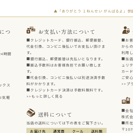
▲「ありがとう １ねんせい がんばるよ」世
につ
お支払い方法について
■クレジットカード、銀行振込、郵便振替、
■お
代金引換、コンビニ後払いでお支払い頂けま
からの
す。
利用
4時間
■銀行振込、郵便振替は先払いとなります。
■当店
■振込手数料はお客様負担でお願い致しま
ュリ
す。
カー
■代金引換、コンビニ後払いは別途決済手数
ご安
料がかかります。
>>プ
ックス
■クレジットカード決済は手数料無料です。
>>もっと詳しく見る
お気軽
■会
送料について
株式
当店の送料については下の表をご覧下さい。
■所
〒107
お届け先
通常商
クール
送料無