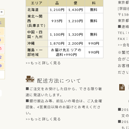
東京都
エリア
品
便
料
[世田
北海道
1,210円
1,430円
無料
〒158
東北～関
東京都
西
935円
1,210円
無料
(兵庫まで)
■連
中国・四
TEL：
1,100円
1,320円
無料
国・九州
FAX：
沖縄
1,870円
2,200円
990円
>>会
離島・一
お届け先エリアの
990円
※繁
部地域
送料+990円
合が
>>もっと詳しく見る
お客
ださ
配送方法について
■ご注文をお受けした日から、できる限り敏
速に発送いたします。
■銀行振込み等、前払いの場合は、ご入金確
認後、4営業日以降のお届けとお考えくださ
■20
い。
文の菓
>>もっと詳しく見る
■20
もじど