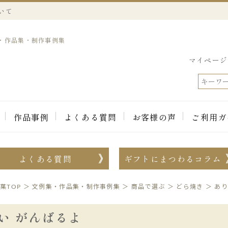
いて
集・作品集・制作事例集
マイページ
作品事例
よくある質問
お客様の声
ご利用ガ
よくある質問
ギフトにまつわるコラム
菓TOP
＞
文例集・作品集・制作事例集
＞
商品で選ぶ
＞
どら焼き
＞
あり
い がんばるよ