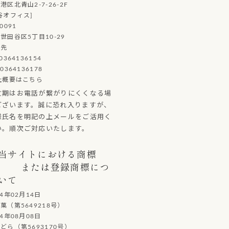
港区北青山2-7-26-2F
谷オフィス]
0091
世田谷区5丁目10-29
絡先
0364136154
0364136178
社概要はこちら
忙期はお電話が繋がりにくくなる場
ございます。誠に恐れ入りますが、
様氏名を明記の上メールをご活用く
い。順次ご対応いたします。
当サイトにおける商標
または登録商標につ
いて
14年02月14日
（第5649218号）
14年08月08日
ら（第5693170号）