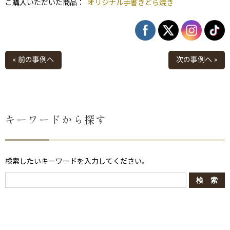
ご購入いただいた商品：
オリジナル手書きどら焼き
« 前の事例へ
次の事例へ »
キーワードから探す
ない
退職・異動の挨拶におすすめのお菓子ギ
もらって
は？
フト5選
失敗しな
検索したいキーワードを入力してください。