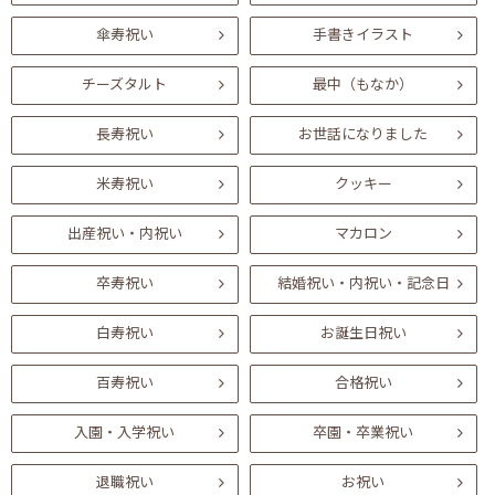
傘寿祝い
手書きイラスト
チーズタルト
最中（もなか）
長寿祝い
お世話になりました
米寿祝い
クッキー
出産祝い・内祝い
マカロン
卒寿祝い
結婚祝い・内祝い・記念日
白寿祝い
お誕生日祝い
百寿祝い
合格祝い
入園・入学祝い
卒園・卒業祝い
退職祝い
お祝い