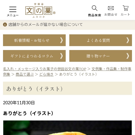
お問合せ
カート
メニュー
商品検索
店舗からのメールが届かない場合について
新着情報・お知らせ
よくある質問
ギフトにまつわるコラム
贈り物マナー
名入れ・メッセージ入りお菓子の世田谷文の菓TOP
＞
文例集・作品集・制作事
例集
＞
商品で選ぶ
＞
どら焼き
＞
ありがとう（イラスト）
ありがとう（イラスト）
2020年11月30日
ありがとう（イラスト）