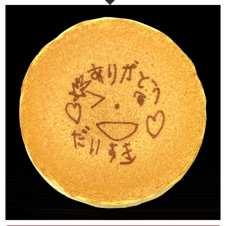
ない
退職・異動の挨拶におすすめのお菓子ギ
もらって
は？
フト5選
失敗しな