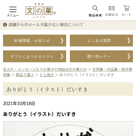
お問合せ
カート
メニュー
商品検索
店舗からのメールが届かない場合について
新着情報・お知らせ
よくある質問
ギフトにまつわるコラム
贈り物マナー
名入れ・メッセージ入りお菓子の世田谷文の菓TOP
＞
文例集・作品集・制作事
例集
＞
商品で選ぶ
＞
どら焼き
＞
ありがとう（イラスト）だいすき
ありがとう（イラスト）だいすき
2021年10月18日
ありがとう（イラスト）だいすき