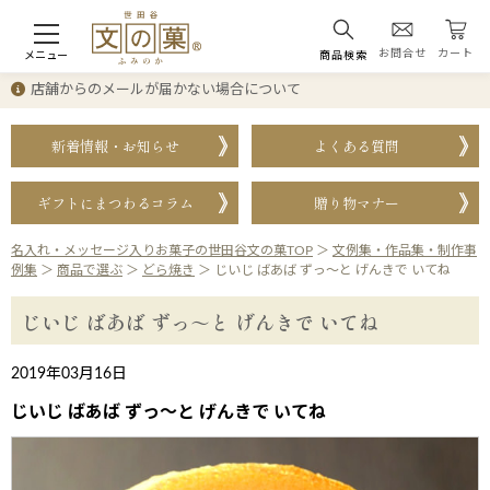
お問合せ
カート
メニュー
商品検索
店舗からのメールが届かない場合について
新着情報・お知らせ
よくある質問
ギフトにまつわるコラム
贈り物マナー
名入れ・メッセージ入りお菓子の世田谷文の菓TOP
＞
文例集・作品集・制作事
例集
＞
商品で選ぶ
＞
どら焼き
＞
じいじ ばあば ずっ～と げんきで いてね
じいじ ばあば ずっ～と げんきで いてね
2019年03月16日
じいじ ばあば ずっ～と げんきで いてね