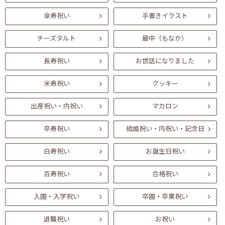
傘寿祝い
手書きイラスト
チーズタルト
最中（もなか）
長寿祝い
お世話になりました
米寿祝い
クッキー
出産祝い・内祝い
マカロン
卒寿祝い
結婚祝い・内祝い・記念日
白寿祝い
お誕生日祝い
百寿祝い
合格祝い
入園・入学祝い
卒園・卒業祝い
退職祝い
お祝い