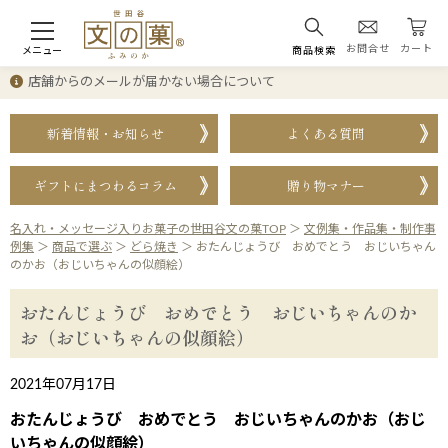
お問合せ
カート
メニュー
商品検索
店舗からのメールが届かない場合について
新着情報・お知らせ
よくある質問
ギフトにまつわるコラム
贈り物マナー
名入れ・メッセージ入りお菓子の世田谷文の菓TOP
＞
文例集・作品集・制作事
例集
＞
商品で選ぶ
＞
どら焼き
＞
おたんじょうび おめでとう おじいちゃん
のかお（おじいちゃんの似顔絵）
おたんじょうび おめでとう おじいちゃんのか
お（おじいちゃんの似顔絵）
2021年07月17日
おたんじょうび おめでとう おじいちゃんのかお（おじ
いちゃんの似顔絵）