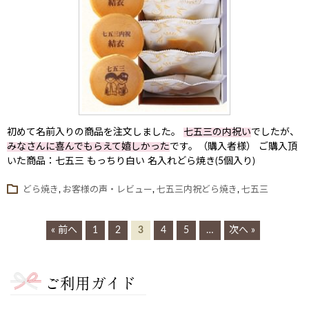
初めて名前入りの商品を注文しました。
七五三の内祝い
でしたが、
みなさんに喜んでもらえて嬉しかった
です。（購入者様） ご購入頂
いた商品：七五三 もっちり白い 名入れどら焼き(5個入り)
どら焼き
,
お客様の声・レビュー
,
七五三内祝どら焼き
,
七五三
« 前へ
1
2
3
4
5
…
次へ »
ご利用ガイド