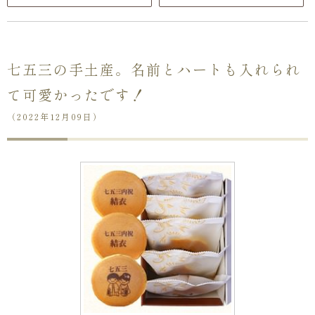
七五三の手土産。名前とハートも入れられ
て可愛かったです！
（2022年12月09日）
ない
退職・異動の挨拶におすすめのお菓子ギ
もらって
は？
フト5選
失敗しな