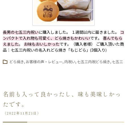
長男の七五三内祝い
に購入しました。 １週間以内に届きました。
コ
ンパクトで入れ物も可愛く、どら焼きもかわいい
です。
喜んでもら
えました
。
お味もおいしかった
です。（購入者様） ご購入頂いた商
品：七五三内祝いの名入れどら焼き「もじどら」(3個入り)
どら焼き
,
お客様の声・レビュー
,
内祝い
,
七五三内祝どら焼き
,
七五三
名前も入って良かったし、味も美味しかっ
たです。
（2022年11月21日）