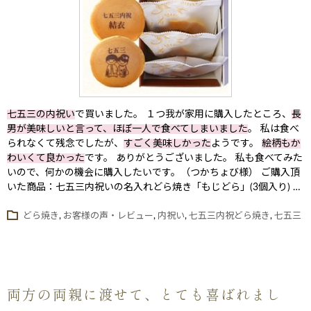
七五三の内祝い
で買いました。 １つ我が家用に購入したところ、
長
男が美味しいと言って、ほぼ一人で食べてしまいました
。 私は食べ
られなくて残念でしたが、
すごく美味しかった
ようです。
絵柄もか
わいくて良かった
です。 ありがとうございました。 私も食べてみた
いので、何かの機会に購入したいです。（つかちょび様） ご購入頂
いた商品：七五三内祝いの名入れどら焼き「もじどら」(3個入り) …
どら焼き
,
お客様の声・レビュー
,
内祝い
,
七五三内祝どら焼き
,
七五三
両方の両親に渡せて、とても喜ばれまし