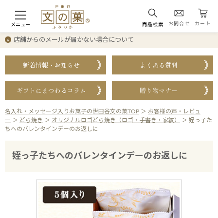
お問合せ
カート
メニュー
商品検索
店舗からのメールが届かない場合について
新着情報・お知らせ
よくある質問
ギフトにまつわるコラム
贈り物マナー
名入れ・メッセージ入りお菓子の世田谷文の菓TOP
＞
お客様の声・レビュ
ー
＞
どら焼き
＞
オリジナルロゴどら焼き（ロゴ・手書き・家紋）
＞
姪っ子た
ちへのバレンタインデーのお返しに
姪っ子たちへのバレンタインデーのお返しに