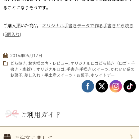
ることになりそうです。
ご購入頂いた商品：
オリジナル手書きデータで作る手書きどら焼き
(5個入り)
2016年05月17日
どら焼き
,
お客様の声・レビュー
,
オリジナルロゴどら焼き（ロゴ・手
書き・家紋）
,
オリジナルロゴ
,
手書き(手描き)スイーツ
,
かわいい系の
お菓子
,
差し入れ・手土産スイーツ・お菓子
,
ホワイトデー
ない
退職・異動の挨拶におすすめのお菓子ギ
もらって
は？
フト5選
失敗しな
ご利用ガイド
ご注文に関して