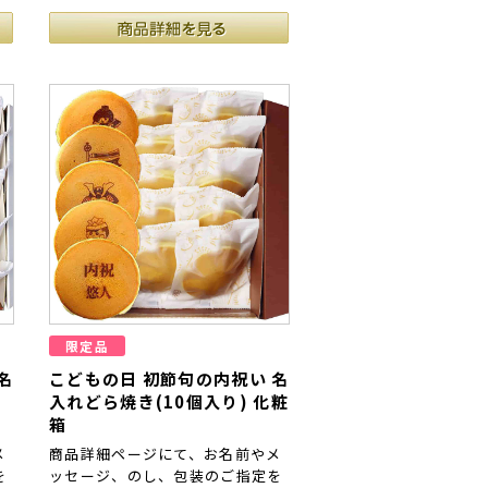
限定品
名
こどもの日 初節句の内祝い 名
粧
入れどら焼き(10個入り) 化粧
箱
メ
商品詳細ページにて、お名前やメ
を
ッセージ、のし、包装のご指定を