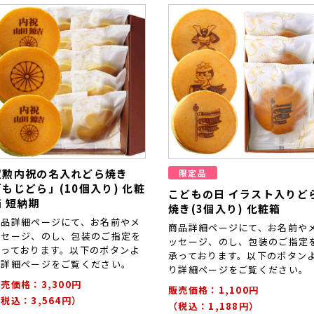
叙勲内祝の名入れどら焼き
限定品
「もじどら」(10個入り) 化粧
こどもの日 イラスト入りど
箱 短納期
焼き(3個入り) 化粧箱
商品詳細ページにて、お名前やメ
商品詳細ページにて、お名前や
ッセージ、のし、包装のご指定を
ッセージ、のし、包装のご指定
承っております。以下のボタンよ
承っております。以下のボタン
り詳細ページをご覧ください。
り詳細ページをご覧ください。
売価格：3,300円
販売価格：1,100円
税込：3,564円）
（税込：1,188円）