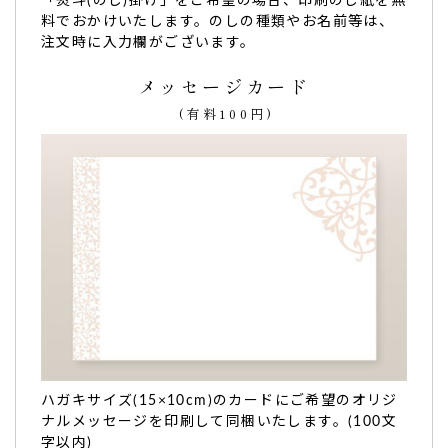
「熨斗(のし)掛け」をご希望の場合、印刷のし紙を無
料でおかけいたします。のしの種類やお名前等は、
息子の初節句
で初めて利用させていただきました。Webで見
注文時に入力欄がございます。
て可愛らしい感じだなと思って注文してみました！
どら焼きの味も美味しいのはもちろんですが、どら焼きの刻
メッセージカード
印のイラストも可愛く目でも楽しませてもらいました！
(有料100円)
また、丁寧な包装で可愛らしく、ちょうどいいサイズ感で手
土産にピッタリ！親族の皆さんに喜んで頂けました(´∀`)
また機会があったらお願いしたいと思います(^ ^)
丁寧な対応をありがとうございました(*^o^*)（あきママ
様）
ご購入頂いた商品：
こどもの日 初節句の内祝い 名入れどら
焼き（5個入り）
ハガキサイズ(15×10cm)のカードにご希望のオリジ
ナルメッセージを印刷して同梱いたします。(100文
昨年暮れに生まれた双子の孫が初めて来てくれた
字以内)