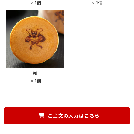
1個
1個
兜
1個
ご注文の入力はこちら