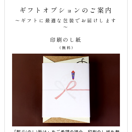
名前も入っていて記念になり、とても喜んでもらえ
ギフトオプションのご案内
ました。
～ギフトに最適な包装でお届けします
こどもの日のお祝いのお返し
で利用しました。
～
迅速にご対応くださり、美味しいどら焼きを先方に受け取っ
てもらうことができました。
印刷のし紙
こどもの日モチーフのかわいいイラストが入り、
我が子の名
(無料)
前も入っていて記念になり、味も美味しかったと、とても喜
んでもらえました。
こちらのお店でお願いして良かったです。
ありがとうございました。（おもちもちもち様）
ご購入頂いた商品：
こどもの日 初節句の内祝い 名入れどら
焼き（5個入り）
手土産にピッタリ！親族の皆さんに喜んで頂けまし
た！