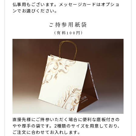
ので、２人の名前を入れたどら焼きを…
仏事用もございます。メッセージカードはオプショ
昨年暮れに生まれた双子の孫が初めて来てくれたので、２人
ンでお選びください。
の名前を入れたどら焼きを作って
いただきました。
ご持参用紙袋
大きさも程よく美味しく
いただきました。（あき様）
(有料100円)
ご購入頂いた商品：
こどもの日 イラスト入りどら焼き(10個
入り)
絵柄もありで楽しく子どもの日！カワイイし、美
味しいし、最高！
絵柄もありで楽しく子どもの日！
カワイイし、美味しいし、最高！
今年はコレにして良かったです。（購入者様）
直接先様にご持参いただく場合に便利な底板付きの
ご購入頂いた商品：
こどもの日 バウムクーヘン(1個入り)
やや厚手の袋です。2種類のサイズを用意しており、
ご注文に合わせてお入れします。