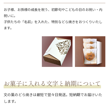
お子様、お孫様の成長を祝う、初節句やこどもの日のお祝い・内
祝いに。
子供たちの「名前」を入れた、特別などら焼きをおつくりいたし
ます。
ない
退職・異動の挨拶におすすめのお菓子ギ
もらって
は？
フト5選
失敗しな
お菓子に入れる文字と納期について
文の菓のどら焼きは最短で翌々日発送。短納期でお届けいた
します。