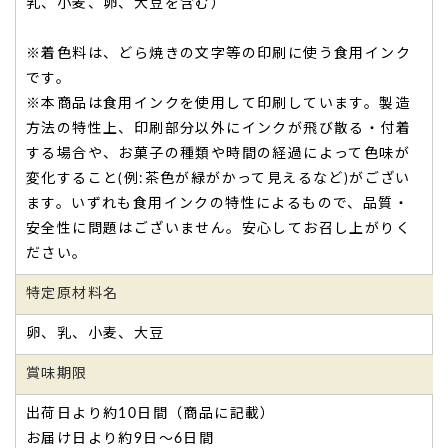
ご購入頂いた商品：
こどもの日 初節句の内祝い 名入れどら
乳、小麦、卵、大豆を含む）
焼き（5個入り）
※着色料は、どら焼きの文字等の印刷に使う食用インク
です。
※本商品は食用インクを使用して印刷しています。製造
方法の特性上、印刷部分以外にインクが飛び散る・付着
する場合や、お菓子の種類や時間の経過によって色味が
変化すること(例:茶色が緑がかって見えるなど)がござい
可愛らしい節句のプリントで名入れもしてくださ
ます。いずれも食用インクの特性によるもので、品質・
るため、内祝いとして
安全性に問題はございません。安心してお召し上がりく
可愛らしい節句のプリントで名入れも
してくださるため、
内
ださい。
祝い
として喜んでもらえました。
どら焼きは
しなやかでとても美味しく、お値段も量もちょう
特定原材料名
どよかった
のでまた利用したいです。
（ふう様）
卵、乳、小麦、大豆
ご購入頂いた商品：
こどもの日 初節句の内祝い 名入れどら
賞味期限
焼き(3個入り)
出荷日より約10日間（商品に記載）
お届け日より約9日～6日間