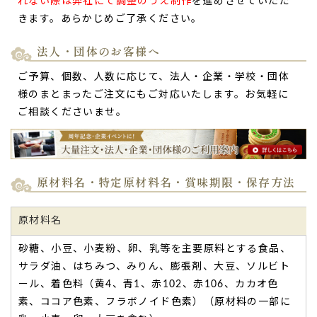
れない際は弊社にて調整のうえ制作
を進めさせていただ
きます。あらかじめご了承ください。
法人・団体のお客様へ
ご予算、個数、人数に応じて、法人・企業・学校・団体
様のまとまったご注文にもご対応いたします。お気軽に
生地もふわふわで餡子の甘さもちょうどよくて、す
ご相談くださいませ。
ごく美味しかったと親戚にも好評でした。
今回、
孫の初節句の記念品
として、お祝いいただいた方にお
渡ししたく注文させていただきました。
ゴールデンウィーク前に注文するつもりが注文が遅くなって
原材料名・特定原材料名・賞味期限・保存方法
しまい諦めようかとも思いましたが、メールで相談させてい
ただいたところ、希望の日に間に合わせていただき本当に助
かりました。
原材料名
名前入りと可愛い端午の節句の絵がプリントされたどら焼き
砂糖、小豆、小麦粉、卵、乳等を主要原料とする食品、
は、
見た目だけでなく、生地もふわふわで餡子の甘さもちょ
サラダ油、はちみつ、みりん、膨張剤、大豆、ソルビト
うどよくて、すごく美味しかったと親戚にも好評でした。
ール、着色料（黄4、青1、赤102、赤106、カカオ色
機会があれば、またぜひ注文させていただきます。本当にあ
りがとうございました。（はるちゃん様）
素、ココア色素、フラボノイド色素）（原材料の一部に