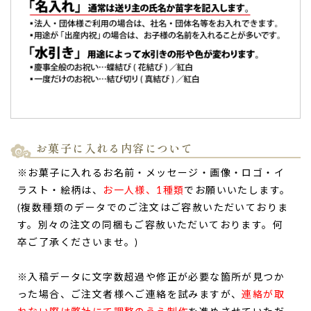
時間どうりに届き、梱包も丁寧で箱も高級感があり、とても
満足です。
また注文したいです。（購入者様）
ご購入頂いた商品：
こどもの日 イラスト入りどら焼き（3個
入り）
お菓子に入れる内容について
※お菓子に入れるお名前・メッセージ・画像・ロゴ・イ
節句の内祝い。見た目も可愛く、味も美味しくて
ラスト・絵柄は、
お一人様、1種類
でお願いいたします。
とっても好評でした。
(複数種類のデータでのご注文はご容赦いただいておりま
節句の内祝い
で注文させていただきました！
す。別々の注文の同梱もご容赦いただいております。何
見た目も可愛く、味も美味しくてとっても好評でした。
卒ご了承くださいませ。)
また機会があれば注文したいと思います！
ありがとございました。（chixi.様）
※入稿データに文字数超過や修正が必要な箇所が見つか
ご購入頂いた商品：
こどもの日 初節句の内祝い 名入れどら
った場合、ご注文者様へご連絡を試みますが、
連絡が取
焼き(10個入り)