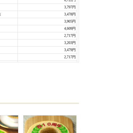
思いました。
た。
しいです。
（わたろー様）