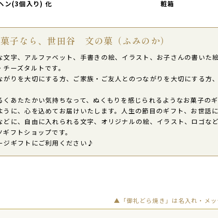
ン(3個入り) 化
粧箱
としています。
お菓子なら、世田谷 文の菓（ふみのか）
入りどら焼き(5個入り)
な文字、アルファベット、手書きの絵、イラスト、お子さんの書いた
・チーズタルトです。
ながりを大切にする方、ご家族・ご友人とのつながりを大切にする方
るくあたたかい気持ちなって、ぬくもりを感じられるようなお菓子の
ように、心を込めてお届けいたします。人生の節目のギフト、お世話
などに、自由に入れられる文字、オリジナルの絵、イラスト、ロゴなど
ツギフトショップです。
ージギフトにご利用ください♪
▲「御礼どら焼き」は名入れ・メッ