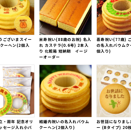
した。
していただき、参加した方々にも、美味しいと喜ばれました。
べないのですが、みんなが美味しかったと言っていたので余った分を
味しいなんて最高すぎます！
いします（^_^）（まぁこ様）
うございまスイー
米寿祝い(88歳のお祝) 名入
喜寿祝い(77歳)
ございますの名入れどら焼き「もじどら」(10個入り)
ムクーヘン(2個入
れ カステラ(0.6号) 2本入
の名入れバウムク
り 化粧箱 短納期 イージ
個入り)
ーオーダー
だき大変好評でした。
また宜しくお願い致します。（購入者様）
ございますの名入れどら焼き「もじどら」（5個入り）
クを負いながらも出社してくださる
他部署の同僚へ向けて
メッセージ
物だったのにも関わらず３日ほどで発送していただき、
ご対応の早さ
ろんですが名入れがされていることを大変喜んで
もらうことができ、
立・周年 記念オリ
結婚内祝いの名入れバウム
お世話になりまし
いと思います！（えのき茸様）
ッセージ入れ小バ
クーヘン(2個入り)
ー (Bタイプ) 20
ございますの名入れどら焼き「もじどら」(10個入り)