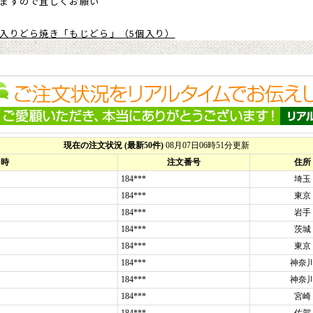
ますので宜しくお願い
入りどら焼き「もじどら」（5個入り）
のですが、
とても良い仕上がりに大満足で、皆にもすごく喜んでもら
とても丁寧に、素早く対応して頂き、本当にお願いして良かったです
います！
e様）
ございますの名入れどら焼き「もじどら」(5個入り)
、注文から到着までとても早いことに驚きました。
立派な上に、ダンボールから取り出しやすいように包装紙を入れて取
謝｣と印字してもらいました。
繁にお菓子をくれる職員３人に２個づつ、あとは自宅用と思って１０
態が起きて、３人の職員にゆっくり渡す機会がなく、やっとの思いで
用になってしまいました。