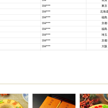
い甘味！
ゃうので、これなら、１人の職員にもっと渡しておけば良かった～と
たいと思います。（アイたん様）
ございますの名入れどら焼き「もじどら」（10個入り）
りました。
いて、素材にこだわっているだけに美味しい
と大変喜んでもらえまし
に購入
させて頂き、助かりました。
等にも利用させて頂きたいです。
い様）
入りどら焼き「もじどら」(10個入り)
にプレゼント
しました。
ざいます。」などの焼印が入っていると
受け取った側も送った側も嬉
入りどら焼き「もじどら」（3個入り）