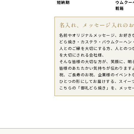
短納期
ウムクーヘ
粧箱
2015年08月09日
感動しましたと返事が
きてほっ
名入れ、メッセージ入れの
喜ばれますよ！
ご購入頂いた商品：
感謝の文字
名前やオリジナルメッセージ、お好き
どら焼き・カステラ・バウムクーヘン
人とのご縁を大切にする方、人とのつ
を大切にされる会社様、
そんな皆様の大切な方が、笑顔に、明
皆様のあたたかい気持ちが伝わります
祝、ご長寿のお祝、企業様のイベント
ひとつの形にしてお届けする、スイー
こちらの「御礼どら焼き」を、メッセ