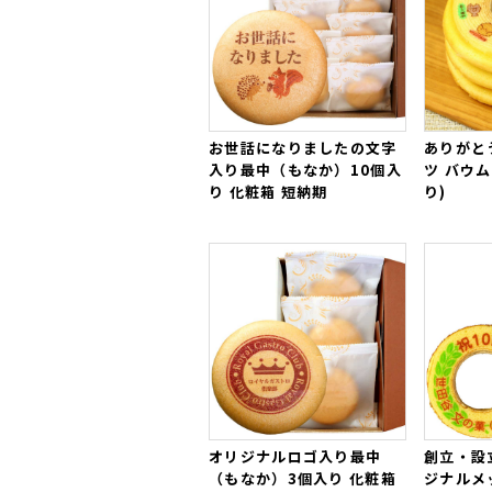
この度は、ありがとうございま
お祝いに贈った人には大変感激
私は普段あまり、どら焼きは食
た絶対頼もうと思いました。
メッセージも書いてもらい、美
これからも、どうぞ宜しくお願
お世話になりましたの文字
ありがと
ご購入頂いた商品：
ありがとう
入り最中（もなか）10個入
ツ バウ
り 化粧箱 短納期
り)
2023年10月02日
大切なお客様向けにお作りいた
ご購入頂いた商品：
ありがとう
2020年05月03日
コロナウイルスの中、毎日リス
た。
購入した商品は名入れができる
同僚からは
どら焼きの味はもち
心から感じました。
オリジナルロゴ入り最中
創立・設
また機会があれば是非注文した
（もなか）3個入り 化粧箱
ジナルメ
ご購入頂いた商品：
ありがとう