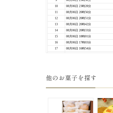
どら焼はすごくフカフカで優し
美味しくて何個でも食べられち
機会がありましたらまた注文し
ご購入頂いた商品：
ありがとう
2024年11月15日
退職でどら焼きを部署の方に配
文字もはっきり綺麗に書かれて
迅速で丁寧なご対応でスムーズ
又ちょとしたお礼や集まりの時
ありがとうございます。（愛あ
ご購入頂いた商品：
感謝の文字
他のお菓子を探す
2024年08月29日
父の日や会社の退職される上司
「感謝」「いつもありがとうご
ご購入頂いた商品：
感謝の文字
2024年06月22日