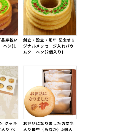
食べたら
めっちゃ美味しくて、ま
 ご長寿祝い
創立・設立・周年 記念オリ
ーヘン(1
ジナルメッセージ入れバウ
ムクーヘン(2個入り)
入りのどら焼きを購入致しまし
に大変感銘を受け
ました。
文の菓さんと出会えて良かった
と
た クッキ
お世話になりましたの文字
枚入り 化
入り最中（もなか）5個入