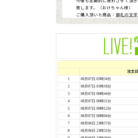
今後も定期的に使わさせて頂き
致します。（おけちゃん様）
ご購入頂いた商品：
御礼の文字
2025年12月22日
今回「どらやき」をお願いした
また、
メールや発送についても
またぜひお願いしたいと思って
ありがとう御座いました！（m
ご購入頂いた商品：
ありがとう
2024年12月08日
他の方のレビューにもある通り
なにより驚いたのは、化粧箱が
こと。
お気遣いが嬉しいです。
今回、どら焼に｢ありがとう感
送り先は職場で夜勤の際に、頻
しかし、今回は、職場で緊急事
ったいないことに、８個は自宅