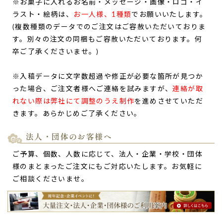
※お菓子に入れるお名前・メッセージ・画像・ロゴ・イ
ラスト・絵柄は、
お一人様、1種類
でお願いいたします。
コロナウイルスの中、毎日リスクを負いながらも出社してく
ださる
他部署の同僚へ向けて
メッセージ入りのどら焼きを購
(複数種類のデータでのご注文はご容赦いただいておりま
入致しました。
す。別々の注文の同梱もご容赦いただいております。何
購入した商品は名入れができる物だったのにも関わらず３日
卒ご了承くださいませ。)
ほどで発送していただき、
ご対応の早さに大変感銘を受け
ま
した。
※入稿データに文字数超過や修正が必要な箇所が見つか
同僚からは
どら焼きの味はもちろんですが名入れがされてい
った場合、ご注文者様へご連絡を試みますが、
連絡が取
ることを大変喜んで
もらうことができ、
文の菓さんと出会え
れない際は弊社にて調整のうえ制作
を進めさせていただ
て良かった
と心から感じました。
きます。あらかじめご了承ください。
また機会があれば是非注文したいと思います！（えのき茸
様）
法人・団体のお客様へ
ご購入頂いた商品：
ありがとうございますの名入れどら焼き
「もじどら」(10個入り)
ご予算、個数、人数に応じて、法人・企業・学校・団体
様のまとまったご注文にもご対応いたします。お気軽に
ご相談くださいませ。