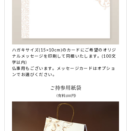
お祝いに。メッセージも書いてもらい、美味しいな
んて最高すぎます！
ハガキサイズ(15×10cm)のカードにご希望のオリジ
ナルメッセージを印刷して同梱いたします。(100文
この度は、ありがとうございました。
字以内)
お祝いに贈った人には大変感激していただき、参加した方々
仏事用もございます。メッセージカードはオプショ
にも、美味しいと喜ばれました。
ンでお選びください。
私は普段あまり、どら焼きは食べないのですが、みんなが美
味しかったと言っていたので余った分を食べたら
めっちゃ美
ご持参用紙袋
味しくて、また絶対頼もうと思いました。
(有料100円)
メッセージも書いてもらい、美味しいなんて最高すぎます！
これからも、どうぞ宜しくお願いします（^_^）（まぁこ
様）
ご購入頂いた商品：
ありがとうございますの名入れどら焼き
「もじどら」(10個入り)