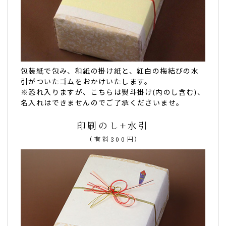
職場で夜勤の際に、頻繁にお菓子をくれる職員
に。
他の方のレビューにもある通り、注文から到着までとても早
包装紙で包み、和紙の掛け紙と、紅白の梅結びの水
いことに驚きました。
引がついたゴムをおかけいたします。
なにより驚いたのは、化粧箱が立派な上に、ダンボールから
※恐れ入りますが、こちらは熨斗掛け(内のし含む)、
取り出しやすいように包装紙を入れて取り出しやすいように
名入れはできませんのでご了承くださいませ。
してくれてること。
印刷のし+水引
お気遣いが嬉しいです。
今回、どら焼に｢ありがとう感謝｣と印字してもらいました。
(有料300円)
送り先は職場で夜勤の際に、頻繁にお菓子をくれる職員３人
に２個づつ、あとは自宅用と思って１０個購入しました。
しかし、今回は、職場で緊急事態が起きて、３人の職員にゆ
っくり渡す機会がなく、やっとの思いで１人の職員にだけ渡
せました。もったいないことに、８個は自宅用になってしま
いました。
どら焼はすごくフカフカで優しい甘味！