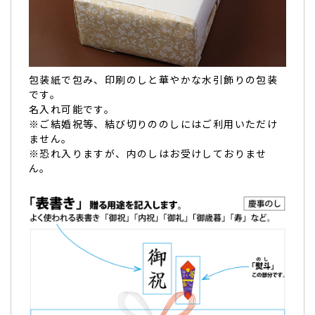
美味しくて何個でも食べられちゃうので、これなら、１人の
職員にもっと渡しておけば良かった～と思いました。
機会がありましたらまた注文したいと思います。（アイたん
様）
ご購入頂いた商品：
ありがとうございますの名入れどら焼き
包装紙で包み、印刷のしと華やかな水引飾りの包装
「もじどら」（10個入り）
です。
名入れ可能です。
※ご結婚祝等、結び切りののしにはご利用いただけ
ません。
※恐れ入りますが、内のしはお受けしておりませ
ん。
退職でどら焼きを部署の方に配りました。文字も
はっきり綺麗に書かれていて…
退職でどら焼きを部署の方に配りました。
文字もはっきり綺麗に書かれていて、素材にこだわっている
だけに美味しい
と大変喜んでもらえました。
迅速で丁寧なご対応でスムーズに購入
させて頂き、助かりま
した。