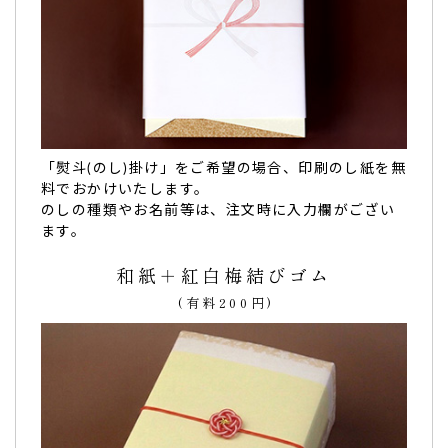
とても良い仕上がりに大満足で、皆にもすごく喜ん
でもらえました。
「熨斗(のし)掛け」をご希望の場合、印刷のし紙を無
料でおかけいたします。
今回「どらやき」をお願いしたのですが、
とても良い仕上が
のしの種類やお名前等は、注文時に入力欄がござい
りに大満足で、皆にもすごく喜んでもらえました。
ます。
また、
メールや発送についてもとても丁寧に、素早く対応し
て頂き、本当にお願いして良かったです。
和紙＋紅白梅結びゴム
またぜひお願いしたいと思っています！
(有料200円)
ありがとう御座いました！（me様）
ご購入頂いた商品：
ありがとうございますの名入れどら焼き
「もじどら」(5個入り)