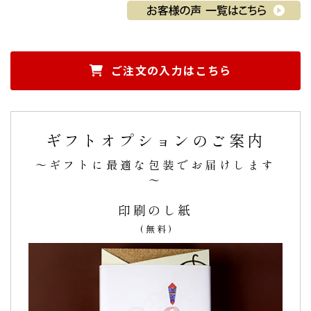
ご購入頂いた商品：
ありがとう お元気での名入れどら焼き
「もじどら」（5個入り）
ご注文の入力はこちら
味も抜群に美味しいですが、特別感がある様で大
ギフトオプションのご案内
変喜ばれております。
～ギフトに最適な包装でお届けします
品物の方は、
先輩、友人などゴルフや飲食などの際に毎度手
～
土産として持参
しております。
どら焼きがメインとなりますが、開けた時に御礼の文字が入
印刷のし紙
っていると
味も抜群に美味しいですが、特別感がある様で大
(無料)
変喜ばれております。
今後も定期的に使わさせて頂きますので宜しくお願い
致します。（おけちゃん様）
ご購入頂いた商品：
御礼の文字入りどら焼き「もじどら」
（5個入り）