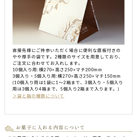
大切なお客様向けにお作りいただき大変好評でし
た。
直接先様にご持参いただく場合に便利な底板付きの
やや厚手の袋です。2種類のサイズを用意しており、
大切なお客様向けにお作りいただき大変好評でした。
また宜
ご注文に合わせてお入れします。
しくお願い致します。（購入者様）
10個入り用:横270×高さ250×マチ200mm
ご購入頂いた商品：
ありがとうございますの名入れどら焼き
3個入り・5個入り用:横270×高さ250×マチ150mm
「もじどら」（5個入り）
(10個入り用は1袋に1～2箱まで、3個入り・5個入り
用は3個入り4箱まで、5個入り2箱まで入ります。)
＞袋と箱の種類について
お菓子に入れる内容について
コロナウイルスの中、毎日リスクを負いながらも
出社してくださる他部署の同僚へ向けて。