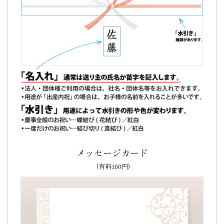
又ちょとしたお礼や集まりの時等にも利用させて頂きたいで
す。
ありがとうございます。（愛あい様）
ご購入頂いた商品：
感謝の文字入りどら焼き「もじどら」
(10個入り)
父の日や会社の退職される上司に。受け取った側
も送った側も嬉しいです。
メッセージカード
父の日や会社の退職される上司にプレゼント
しました。
(有料100円)
「感謝」「いつもありがとうございます。」などの焼印が入
っていると
受け取った側も送った側も嬉しいです。
（わたろ
ー様）
ご購入頂いた商品：
感謝の文字入りどら焼き「もじどら」
（3個入り）