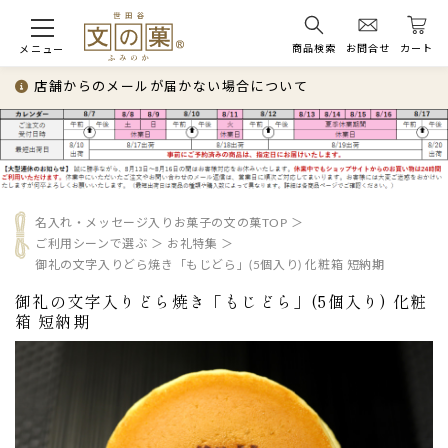
商品検索
お問合せ
カート
メニュー
店舗からのメールが届かない場合について
名入れ・メッセージ入りお菓子の文の菓TOP
ご利用シーンで選ぶ
お礼特集
御礼の文字入りどら焼き「もじどら」(5個入り) 化粧箱 短納期
御礼の文字入りどら焼き「もじどら」(5個入り) 化粧
箱 短納期