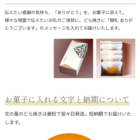
伝えたい感謝の気持ち、「ありがとう」を、お菓子に添えて。
様々な場面で伝えたいお礼のご挨拶に、どら焼きに「御礼 ありが
とうございます」のメッセージを入れてお届けいたします。
ない
退職・異動の挨拶におすすめのお菓子ギ
もらって
は？
フト5選
失敗しな
お菓子に入れる文字と納期について
文の菓のどら焼きは最短で翌々日発送。短納期でお届けいた
します。