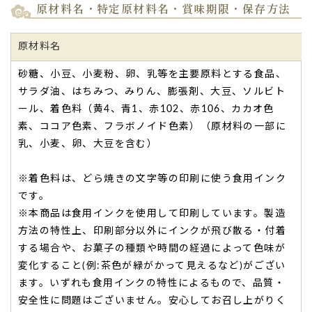
原材料名・特定原材料名・賞味期限・保存方法
感動しましたと喜びのお返事を頂きました。
感動しましたと返事が
きてほっとしています。
原材料名
喜ばれますよ！
ご購入頂いた商品：
感謝の文字入りどら焼き(5個入り)
砂糖、小豆、小麦粉、卵、乳等を主要原料とする食品、
サラダ油、はちみつ、みりん、膨張剤、大豆、ソルビト
ール、着色料（黄4、青1、赤102、赤106、カカオ色
素、ココア色素、フラボノイド色素）（原材料の一部に
乳、小麦、卵、大豆を含む）
※着色料は、どら焼きの文字等の印刷に使う食用インク
です。
※本商品は食用インクを使用して印刷しています。製造
TOP
方法の特性上、印刷部分以外にインクが飛び散る・付着
する場合や、お菓子の種類や時間の経過によって色味が
変化すること(例:茶色が緑がかって見えるなど)がござい
ます。いずれも食用インクの特性によるもので、品質・
安全性に問題はございません。安心してお召し上がりく