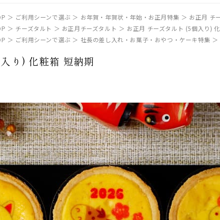
P
ご利用シーンで選ぶ
お年賀・年賀状・年始・お正月特集
お正月 チー
P
チーズタルト
お正月チーズタルト
お正月 チーズタルト (5個入り) 
P
ご利用シーンで選ぶ
社長の差し入れ・お菓子・おやつ・ケーキ特集
個入り) 化粧箱 短納期