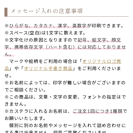
メッセージ入れの注意事項
※
ひらがな、カタカナ、漢字、英数字
が印刷できます。
※スペース(空白)は1文字に数えます。
※文字化けの原因となりますので
記号、絵文字、顔文
字、携帯依存文字（ハート含む）には対応しておりませ
ん。
マークや絵柄をご利用の場合は「
オリジナルロゴ商
品
」や「
オリジナル手書き商品
」をご利用くださいま
せ。
※お名前によっては、印字が難しい場合がございますの
でご相談ください。
※この商品は、文章・文字の変更、フォントの指定はで
きません。
※カステラに入れるお名前は、
ご注文1回につき1種類
で
お願いいたします。
個別に別のお名前やメッセージを入れて詰め合わせに
する事は出来ません。何卒ご容赦くださいませ。