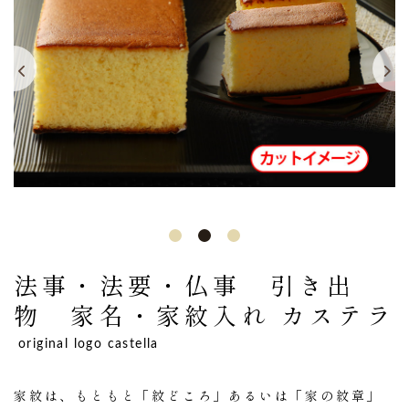
法事・法要・仏事 引き出
物 家名・家紋入れ カステラ
original logo castella
家紋は、もともと「紋どころ」あるいは「家の紋章」