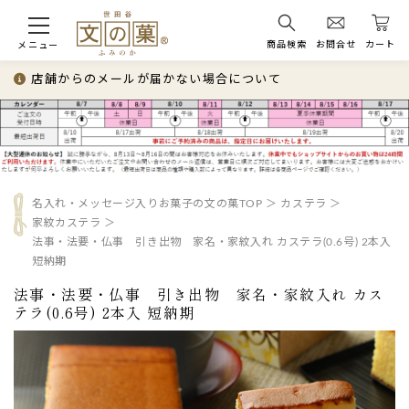
商品検索
お問合せ
カート
メニュー
店舗からのメールが届かない場合について
名入れ・メッセージ入りお菓子の文の菓TOP
カステラ
家紋カステラ
法事・法要・仏事 引き出物 家名・家紋入れ カステラ(0.6号) 2本入
短納期
法事・法要・仏事 引き出物 家名・家紋入れ カス
テラ(0.6号) 2本入 短納期