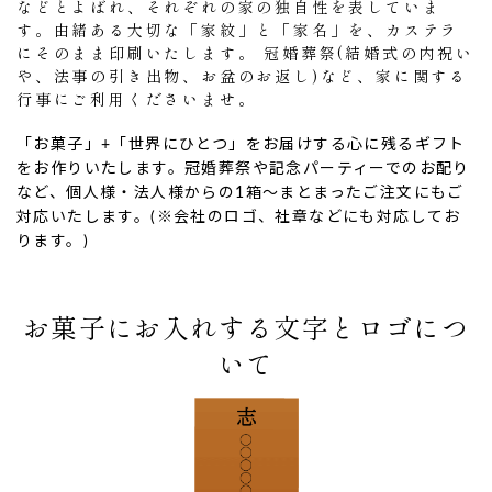
などとよばれ、それぞれの家の独自性を表していま
す。由緒ある大切な「家紋」と「家名」を、カステラ
にそのまま印刷いたします。 冠婚葬祭(結婚式の内祝い
や、法事の引き出物、お盆のお返し)など、家に関する
行事にご利用くださいませ。
「お菓子」+「世界にひとつ」をお届けする心に残るギフト
をお作りいたします。冠婚葬祭や記念パーティーでのお配り
など、個人様・法人様からの1箱〜まとまったご注文にもご
対応いたします。(※会社のロゴ、社章などにも対応してお
ります。)
ない
退職・異動の挨拶におすすめのお菓子ギ
もらって
お菓子にお入れする文字とロゴにつ
は？
フト5選
失敗しな
いて