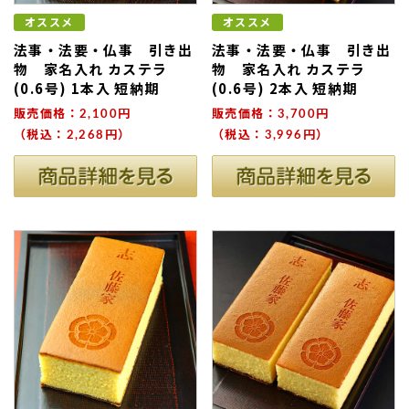
オススメ
オススメ
法事・法要・仏事 引き出
法事・法要・仏事 引き出
物 家名入れ カステラ
物 家名入れ カステラ
(0.6号) 1本入 短納期
(0.6号) 2本入 短納期
販売価格：2,100円
販売価格：3,700円
（税込：2,268円）
（税込：3,996円）
ない
退職・異動の挨拶におすすめのお菓子ギ
もらって
は？
フト5選
失敗しな