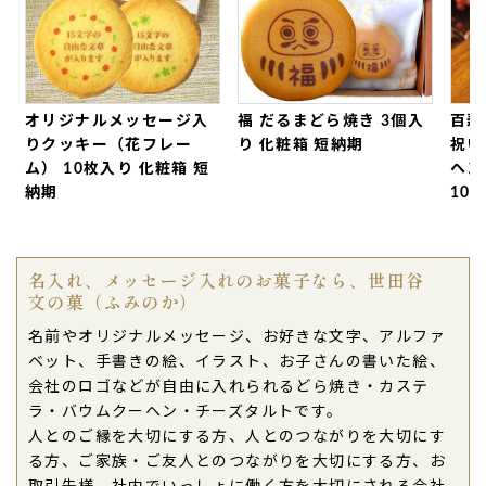
ありがとうございました。（購入者様）
ご購入頂いた商品：
法事・法要・仏事 引き出物
家名入れ カステラ(0.6号/1本入り)
オリジナルメッセージ入
福 だるまどら焼き 3個入
百寿
りクッキー（花フレー
り 化粧箱 短納期
祝い
ム） 10枚入り 化粧箱 短
ヘン
納期
100
名入れ、メッセージ入れのお菓子なら、世田谷
文の菓（ふみのか）
名前やオリジナルメッセージ、お好きな文字、アルファ
ベット、手書きの絵、イラスト、お子さんの書いた絵、
会社のロゴなどが自由に入れられるどら焼き・カステ
ラ・バウムクーヘン・チーズタルトです。
人とのご縁を大切にする方、人とのつながりを大切にす
る方、ご家族・ご友人とのつながりを大切にする方、お