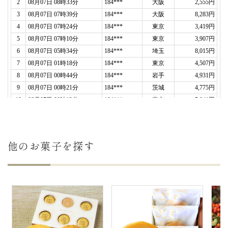
カステラもとても美味しくて、また何かあれば購入
させていただきたいと思います。
ありがとうございました。（たまちゃん様）
ご購入頂いた商品：
法事・法要・仏事 引き出物
家名入れ カステラ（0.6号/2本入り）
2021年12月20日
法要の引出物として
利用させて頂きました。
家名と家紋をプリントしてもらいましたが、とても
キレイで周りの方々からも好評
でした。
カステラは甘すぎず、ふんわりしていてとても美味
他のお菓子を探す
しかった
です。
ありがとうございました！（購入者様）
ご購入頂いた商品：
法事・法要・仏事 引き出物
家名・家紋入れ カステラ(0.6号/1本入り)
2021年10月04日
メールでの対応など非常に満足しました
。