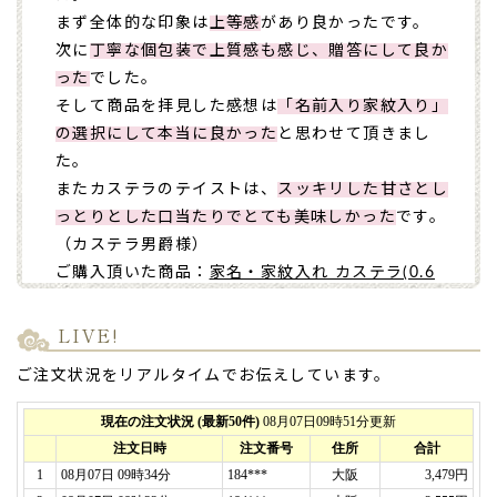
まず全体的な印象は
上等感
があり良かったです。
次に
丁寧な個包装で上質感も感じ、贈答にして良か
った
でした。
そして商品を拝見した感想は
「名前入り家紋入り」
の選択にして本当に良かった
と思わせて頂きまし
た。
またカステラのテイストは、
スッキリした甘さとし
っとりとした口当たりでとても美味しかった
です。
（カステラ男爵様）
ご購入頂いた商品：
家名・家紋入れ カステラ(0.6
号/1本入り)
LIVE!
2024年10月14日
ご注文状況をリアルタイムでお伝えしています。
先日はありがとうございました。
母の49日法要
の際に購入させて頂きました。
母からのメッセージを入れたカステラでしたが、参
列頂いた方々から、とても感動し、元気な頃の母を
思い出したと言っていただきました。