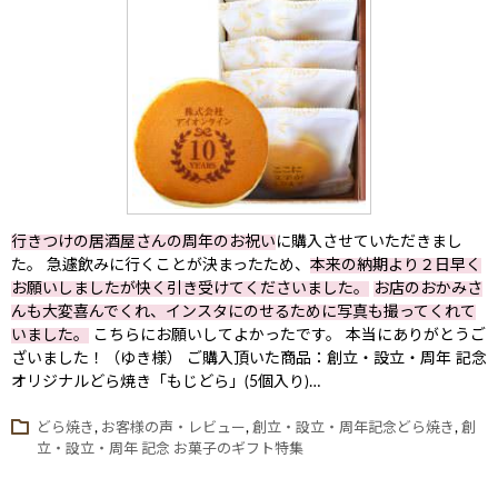
行きつけの居酒屋さんの周年のお祝い
に購入させていただきまし
た。 急遽飲みに行くことが決まったため、
本来の納期より２日早く
お願いしましたが快く引き受けてくださいました。
お店のおかみさ
んも大変喜んでくれ、インスタにのせるために写真も撮ってくれて
いました。
こちらにお願いしてよかったです。 本当にありがとうご
ざいました！（ゆき様） ご購入頂いた商品：創立・設立・周年 記念
オリジナルどら焼き「もじどら」(5個入り)…
どら焼き
,
お客様の声・レビュー
,
創立・設立・周年記念どら焼き
,
創
立・設立・周年 記念 お菓子のギフト特集