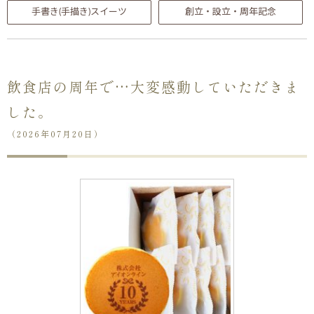
手書き(手描き)スイーツ
創立・設立・周年記念
飲食店の周年で…大変感動していただきま
した。
（2026年07月20日）
ない
退職・異動の挨拶におすすめのお菓子ギ
もらって
は？
フト5選
失敗しな