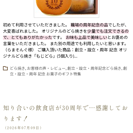
初めて利用させていただきました。
職場の周年記念の品
でしたが、
大変喜ばれました。 オリジナルのどら焼きを
少量でも注文できるの
で、とてもありがたかった
です。
お味も上品で美味しい
とお褒めの
言葉をいただきました。 また別の用途でも利用したいと思います。
（らまそんぐ様） ご購入頂いた商品：創立・設立・周年 記念 オリ
ジナルどら焼き「もじどら」(5個入り)…
どら焼き
,
お客様の声・レビュー
,
創立・設立・周年記念どら焼き
,
創
立・設立・周年 記念 お菓子のギフト特集
知り合いの飲食店が30周年で…感謝してお
ります！
（2026年07月09日）