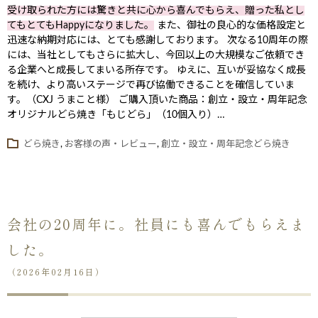
受け取られた方には驚きと共に心から喜んでもらえ、贈った私とし
てもとてもHappyになりました。
また、御社の良心的な価格設定と
迅速な納期対応には、とても感謝しております。 次なる10周年の際
には、当社としてもさらに拡大し、今回以上の大規模なご依頼でき
る企業へと成長してまいる所存です。 ゆえに、互いが妥協なく成長
を続け、より高いステージで再び協働できることを確信していま
す。（CXJ うまこと様） ご購入頂いた商品：創立・設立・周年記念
オリジナルどら焼き「もじどら」（10個入り）…
どら焼き
,
お客様の声・レビュー
,
創立・設立・周年記念どら焼き
会社の20周年に。社員にも喜んでもらえま
した。
（2026年02月16日）