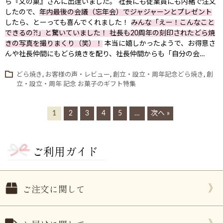
ら『文の菓』さんに出逢いました。 社長にも従業員にも内緒で注文
したので、
年内最後の会議（忘年会）でジャジャーンとプレゼント
したら、とーっても喜んでくれました！
みんな「えー！こんなこと
できるの?!」と驚いていました！ 社長も20周年の刻印されたどら焼
きの写真を撮りまくり（笑）！
本当に嬉しかったようで、お得意さ
んや社長仲間にもどら焼きを配り、社長仲間からも「自分の会…
どら焼き
,
お客様の声・レビュー
,
創立・設立・周年記念どら焼き
,
創
立・設立・周年 記念 お菓子のギフト特集
1
2
3
4
5
…
次へ »
ご利用ガイド
ご注文に関して