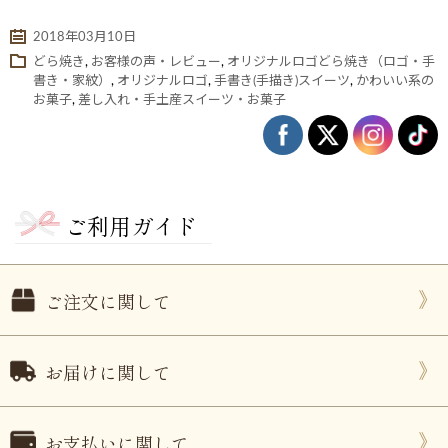
2018年03月10日
どら焼き
,
お客様の声・レビュー
,
オリジナルロゴどら焼き（ロゴ・手
書き・家紋）
,
オリジナルロゴ
,
手書き(手描き)スイーツ
,
かわいい系の
お菓子
,
差し入れ・手土産スイーツ・お菓子
ご利用ガイド
ない
退職・異動の挨拶におすすめのお菓子ギ
もらって
は？
フト5選
失敗しな
ご注文に関して
お届けに関して
お支払いに関して