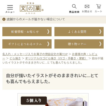
お問合せ
カート
メニュー
商品検索
店舗からのメールが届かない場合について
新着情報・お知らせ
よくある質問
ギフトにまつわるコラム
贈り物マナー
名入れ・メッセージ入りお菓子の世田谷文の菓TOP
＞
お客様の声・レビュ
ー
＞
どら焼き
＞
オリジナルロゴどら焼き（ロゴ・手書き・家紋）
＞
自分が描
いたイラストがそのままきれいに…とても喜んでもらえました。
自分が描いたイラストがそのままきれいに…とて
も喜んでもらえました。