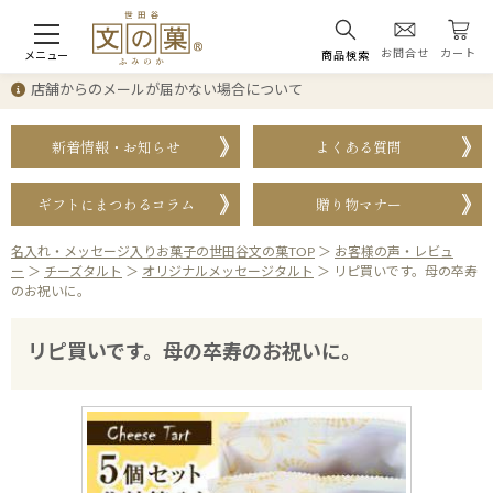
お問合せ
カート
メニュー
商品検索
店舗からのメールが届かない場合について
新着情報・お知らせ
よくある質問
ギフトにまつわるコラム
贈り物マナー
名入れ・メッセージ入りお菓子の世田谷文の菓TOP
＞
お客様の声・レビュ
ー
＞
チーズタルト
＞
オリジナルメッセージタルト
＞
リピ買いです。母の卒寿
のお祝いに。
リピ買いです。母の卒寿のお祝いに。