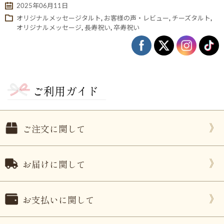
2025年06月11日
オリジナルメッセージタルト
,
お客様の声・レビュー
,
チーズタルト
,
オリジナルメッセージ
,
長寿祝い
,
卒寿祝い
ご利用ガイド
ご注文に関して
ない
退職・異動の挨拶におすすめのお菓子ギ
もらって
は？
フト5選
失敗しな
お届けに関して
お支払いに関して