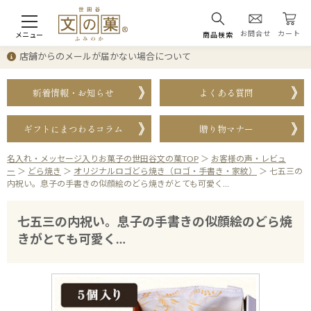
お問合せ
カート
メニュー
商品検索
店舗からのメールが届かない場合について
新着情報・お知らせ
よくある質問
ギフトにまつわるコラム
贈り物マナー
名入れ・メッセージ入りお菓子の世田谷文の菓TOP
＞
お客様の声・レビュ
ー
＞
どら焼き
＞
オリジナルロゴどら焼き（ロゴ・手書き・家紋）
＞
七五三の
内祝い。息子の手書きの似顔絵のどら焼きがとても可愛く…
七五三の内祝い。息子の手書きの似顔絵のどら焼
きがとても可愛く…