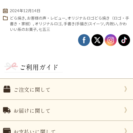
2024年12月14日
どら焼き
,
お客様の声・レビュー
,
オリジナルロゴどら焼き（ロゴ・手
書き・家紋）
,
オリジナルロゴ
,
手書き(手描き)スイーツ
,
内祝い
,
かわ
いい系のお菓子
,
七五三
ご利用ガイド
ない
退職・異動の挨拶におすすめのお菓子ギ
もらって
は？
フト5選
失敗しな
ご注文に関して
お届けに関して
お支払いに関して